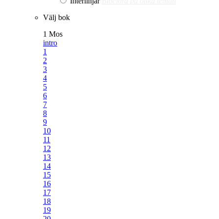
Interlinjär
Bibelord på olika teman
Välj bok
1 Mos
intro
1
2
3
4
5
6
7
8
9
10
11
12
13
14
15
16
17
18
19
20