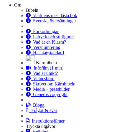
Om
Bibeln
Världens mest lästa bok
Svenska översättningar
Förkortningar
Uttryck och stilfigurer
Vad är en Kiasm?
Versnumrering
Hashtagstandard
Kärnbibeln
Infofilm (1 min)
Vad är unikt?
Vittnesbörd
Skrivet om Kärnbibeln
Media – pressbilder
Generös copyright
Blogg
Frågor & svar
Instruktionsfilmer
Tryckta utgåvor
Helbibel