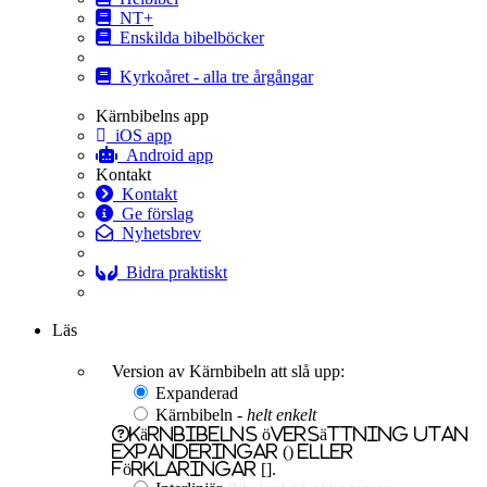
NT+
Enskilda bibelböcker
Kyrkoåret - alla tre årgångar
Kärnbibelns app
iOS app
Android app
Kontakt
Kontakt
Ge förslag
Nyhetsbrev
Bidra praktiskt
Ge en gåva
Läs
Version av Kärnbibeln att slå upp:
Expanderad
Kärnbibeln -
helt enkelt
Kärnbibelns översättning utan
expanderingar () eller
förklaringar [].