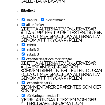
gäller bara läs-vyn.
Bibeltext
kapitel
versnummer
alla rubriker
Detta alternativ döljer/visar
alla rubriker i bibeltexten. Du kan
fälla ut mer specifika alternativ
genom att trycka på pilen
rubrik 1
rubrik 2
rubrik 3
expanderingar och förklaringar
Detta alternativ döljer/visar
alla expanderingar och
kommentarer i bibeltexten. Du kan
fälla ut mer specifika alternativ
genom att trycka på pilen
expanderingar ()
kommentarer i parentes som ger
kontext
förklaringar i texten []
förklaringar i texten som ger
ytterligare information