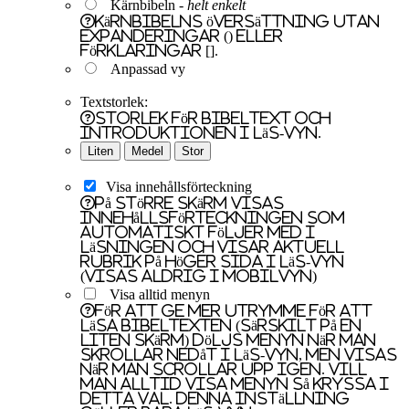
Kärnbibeln -
helt enkelt
Kärnbibelns översättning utan
expanderingar () eller
förklaringar [].
Anpassad vy
Textstorlek:
Storlek för bibeltext och
introduktionen i läs-vyn.
Liten
Medel
Stor
Visa innehållsförteckning
På större skärm visas
innehållsförteckningen som
automatiskt följer med i
läsningen och visar aktuell
rubrik på höger sida i läs-vyn
(visas aldrig i mobilvyn)
Visa alltid menyn
För att ge mer utrymme för att
läsa bibeltexten (särskilt på en
liten skärm) döljs menyn när man
skrollar nedåt i läs-vyn, men visas
när man scrollar upp igen. Vill
man alltid visa menyn så kryssa i
detta val. Denna inställning