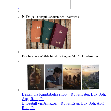
NT+
(NT, Ordspråksboken och Psaltaren)
Böcker
–
enskilda bibelböcker, perfekt för bibelstudier
Beställ via Kärnbibelns shop – Rut & Ester, Luk, Joh,
Apg, Rom, Ps
Beställ via Amazon – Rut & Ester, Luk, Joh, Apg,
Rom, Ps