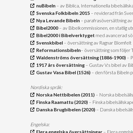
nuBibeln
– av Biblica, Internationella bibelsäll
Svenska Folkbibeln 2015
– reviderad från Sve
Nya Levande Bibeln
– parafrasöversättning av 
Bibel2000
– av Bibelkommissionen, en statlig u
Bibel2000 i Bibelverktyget
med avancerad sö
Svenskbibel
– översättning av Ragnar Blomfelt
Reformationsbibeln
– översättning som följer
Waldenströms översättning (1886-1900)
– P
1917 års översättning
– Gustav V:s bibel av B
Gustav Vasa Bibel (1526)
– den första Bibeln 
Nordiska språk:
Norska Nettbibelen (2011)
– Norska bibelsäll
Finska Raamattu (2020)
– Finska bibelsällskap
Danska Brugbibelen (2020)
– Danska bibelsäl
Engelska:
Flera engelska översättningar
– Flera engels