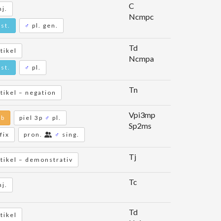
C
j.
Ncmpc
st.
♂
pl. gen.
Td
tikel
Ncmpa
st.
♂
pl.
Tn
tikel – negation
Vpi3mp
rb
piel 3p
♂
pl.
Sp2ms
fix
pron.
♂
sing.
Tj
tikel – demonstrativ
Tc
j.
Td
tikel