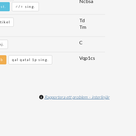
Ncbsa
st.
♂/♀ sing.
Td
tikel
Tm
C
j.
Vqp1cs
rb
qal qatal 1p sing.
Rapportera ett problem – interlinjär