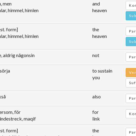
h, men
and
Kon
lar, himmel, himlen
heaven
Sub
st. form]
the
Par
lar, himmel, himlen
heaven
Sub
e, aldrig någonsin
not
Par
sörja
to sustain
Ve
you
Suf
kså
also
Par
ersom, för
for
Kon
bindestreck, maqif
link
st. form]
the
Par