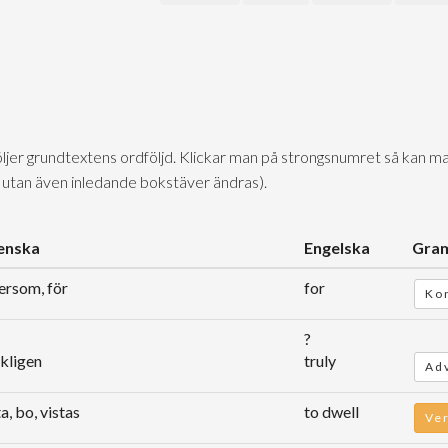
följer grundtextens ordföljd. Klickar man på strongsnumret så kan ma
 utan även inledande bokstäver ändras).
enska
Engelska
Gra
ersom, för
for
Kon
?
kligen
truly
Ad
ta, bo, vistas
to dwell
Ve