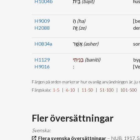
H1004b
בַּ֥יִת
(bajit)
hus
H9009
הַ
(ha)
[be
H2088
זֶּ֖ה
(ze)
den
H0834a
אֲשֶׁ֥ר
(asher)
som
H1129
בָּנִֽיתִי
(baniti)
byg
H9016
[Ve
Färgen på orden markerar hur ovanlig användningen är, ju r
Färgskala:
1-5
|
6-10
|
11-50
|
51-100
|
101-500
Fler översättningar
Svenska:
Flera svenska översättningar
– NUB, 1917, 