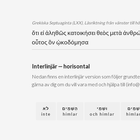
Grekiska Septuaginta (LXX), Läsriktning från vänster till h
ὅτι εἰ ἀληθῶς κατοικήσει θεὸς μετὰ ἀνθρώ
οὗτος ὃν ᾠκοδόμησα
Interlinjär — horisontal
Nedan finns en interlinjär version som följer grundt
gärna av dig om du vill vara med och hjälpa till (info
שָׁמַיִם
וּשְׁמֵי
הַשָּׁמַיִם
לֹא
inte
himlar
och himlar
himla