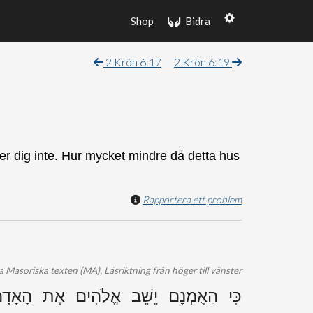
Shop
Bidra
2 Krön 6:17
2 Krön 6:19
 dig inte. Hur mycket mindre då detta hus
Rapportera ett problem
 Masoriska texten (MA), Läsriktning från höger till vänster
כִּי הַאֻמְנָם יֵשֵׁב אֱלֹהִים אֶת הָאָדָם ע