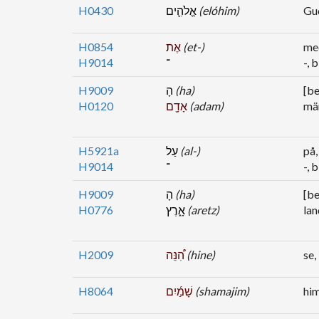
H0430
אֱלֹהִ֛ים
(elóhim)
Gu
H0854
אֶת
(et-)
med
H9014
־
-, 
H9009
הָ
(ha)
[be
H0120
אָדָ֖ם
(adam)
mä
H5921a
עַל
(al-)
på,
H9014
־
-, 
H9009
הָ
(ha)
[be
H0776
אָ֑רֶץ
(aretz)
lan
H2009
הִ֠נֵּה
(hine)
se,
H8064
שָׁמַ֜יִם
(shamajim)
him