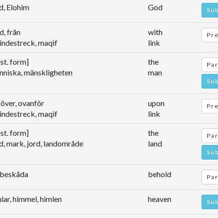
d, Elohim
God
Sub
, från
with
Pre
bindestreck, maqif
link
st. form]
the
Par
nniska, mänskligheten
man
Sub
 över, ovanför
upon
Pre
bindestreck, maqif
link
st. form]
the
Par
d, mark, jord, landområde
land
Sub
 beskåda
behold
Par
lar, himmel, himlen
heaven
Sub