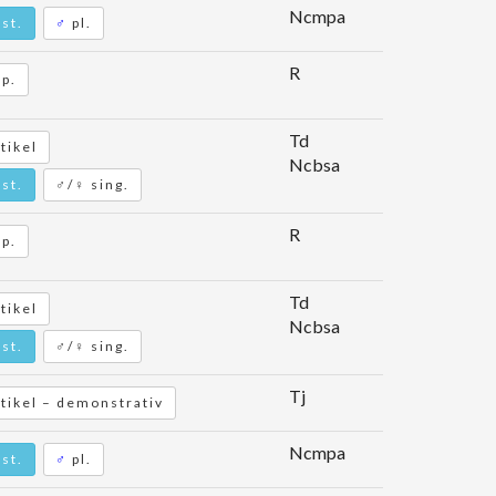
Ncmpa
st.
♂
pl.
R
p.
Td
tikel
Ncbsa
st.
♂/♀ sing.
R
p.
Td
tikel
Ncbsa
st.
♂/♀ sing.
Tj
tikel – demonstrativ
Ncmpa
st.
♂
pl.