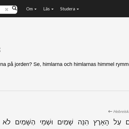
Om
Läs
Studera
8
a på jorden? Se, himlarna och himlarnas himmel rymmer
Hebreiska
ַל הָאָרֶץ הִנֵּה שָׁמַיִם וּשְׁמֵי הַשָּׁמַיִם לֹא יְכַ