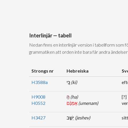
Interlinjär — tabell
Nedan finns en interlinjär version i tabellform som 
grammatiken att orden inte bara får andra ändelser
Strongs nr
Hebreiska
Sv
H3588a
כִּ֚י
(ki)
eft
H9008
הַֽ
(ha)
[?]
H0552
אֻמְנָ֔ם
(umenam)
ver
H3427
יֵשֵׁ֧ב
(jeshev)
sit