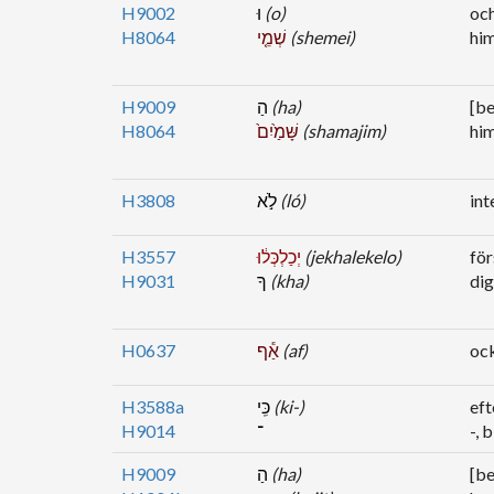
H9002
וּ
(o)
oc
H8064
שְׁמֵ֤י
(shemei)
him
H9009
הַ
(ha)
[be
H8064
שָּׁמַ֙יִם֙
(shamajim)
him
H3808
לֹ֣א
(ló)
int
H3557
יְכַלְכְּל֔וּ
(jekhalekelo)
för
H9031
ךָ
(kha)
dig
H0637
אַ֕ף
(af)
oc
H3588a
כִּֽי
(ki-)
eft
H9014
־
-, 
H9009
הַ
(ha)
[be