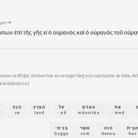
öger
πων ἐπὶ τῆς γῆς εἰ ὁ οὐρανὸς καὶ ὁ οὐρανὸς τοῦ οὐραν
extens ordföljd. Verben har en orange färg och substantiv är blåa. 
@karnbibeln.se).
ם
אֶת
הָאָדָם
עַל
הָאָרֶץ
הִנֵּה
r
se
land
på -
människa
med -
ַבַּיִת
הַזֶּה
אֲשֶׁר
בָּנִיתִי
bygga
som
denna
hus