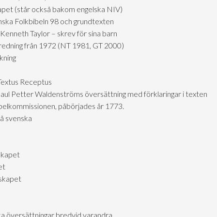
skapet (står också bakom engelska NIV)
nska Folkbibeln 98 och grundtexten
Kenneth Taylor – skrev för sina barn
tredning från 1972 (NT 1981, GT 2000)
kning
 Textus Receptus
aul Petter Waldenströms översättning med förklaringar i texten
ibelkommissionen, påbörjades år 1773.
på svenska
skapet
et
lskapet
ka översättningar bredvid varandra