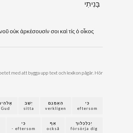
בָּנִיתִי
οῦ οὐκ ἀρκέσουσίν σοι καὶ τίς ὁ οἶκος
Arbetet med att bygga upp text och lexikon pågår. Hör
כִּי
הַאֻמְנָם
יֵשֵׁב
אֱלֹהִי
Gud
sitta
verkligen
eftersom
יְכַלְכְּלוּךָ
אַף
כִּי
ה
eftersom -
också
försörja dig