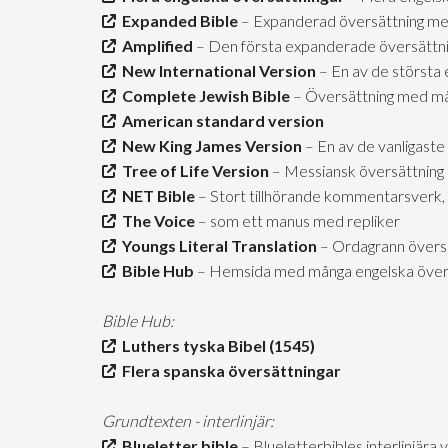
Expanded Bible
– Expanderad översättning me
Amplified
– Den första expanderade översättn
New International Version
– En av de största 
Complete Jewish Bible
– Översättning med mån
American standard version
New King James Version
– En av de vanligaste
Tree of Life Version
– Messiansk översättning
NET Bible
– Stort tillhörande kommentarsverk, 
The Voice
– som ett manus med repliker
Youngs Literal Translation
– Ordagrann övers
Bible Hub
– Hemsida med många engelska över
Bible Hub:
Luthers tyska Bibel (1545)
Flera spanska översättningar
Grundtexten - interlinjär:
Blueletter bible
– Blueletterbibles interlinjära 