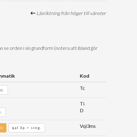
Läsriktning från höger till vänster
n se orden i sin grundform (notera att ibland gör
mmatik
Kod
Tc
j.
Ti
D
v.
Vqi3ms
rb
qal 3p
♂
sing.