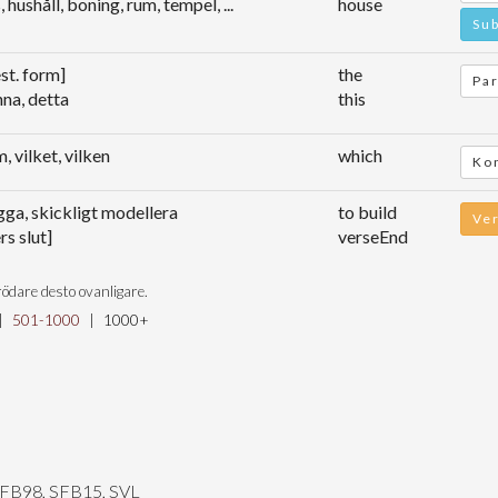
, hushåll, boning, rum, tempel, ...
house
Sub
st. form]
the
Par
na, detta
this
, vilket, vilken
which
Kon
ga, skickligt modellera
to build
Ve
rs slut]
verseEnd
ödare desto ovanligare.
|
501-1000
|
1000+
SFB98, SFB15, SVL