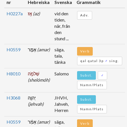
nr
Hebreiska
Svenska
Grammatik
H0227a
אָ֖ז
(az)
vid den
Adv.
tiden,
när, från
den
stund ...
H0559
אָמַ֣ר
(amar)
säga,
Verb
tala,
qal qatal 3p
♂
sing.
tänka
H8010
שְׁלֹמֹ֑ה
Salomo
Subst.
♂
(shelómóh)
Namn/Plats
H3068
יְהוָ֣ה
JHVH,
Subst.
(jehvah)
Jahveh,
Namn/Plats
Herren
H0559
אָמַ֔ר
(amar)
säga,
Verb