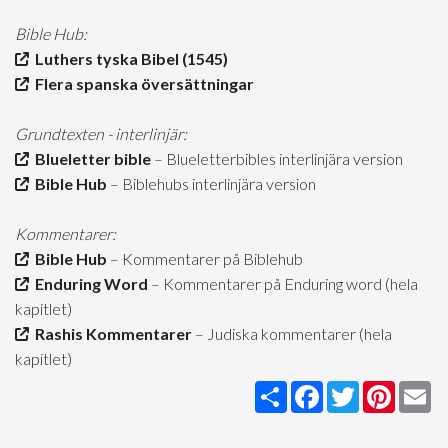
Bible Hub:
Luthers tyska Bibel (1545)
Flera spanska översättningar
Grundtexten - interlinjär:
Blueletter bible
– Blueletterbibles interlinjära version
Bible Hub
– Biblehubs interlinjära version
Kommentarer:
Bible Hub
– Kommentarer på Biblehub
Enduring Word
– Kommentarer på Enduring word (hela
kapitlet)
Rashis Kommentarer
– Judiska kommentarer (hela
kapitlet)
Share
Facebook
Twitter
Pintere
Em