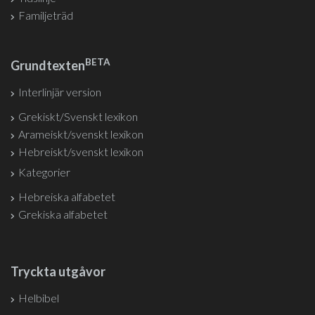
Familjeträd
BETA
Grundtexten
Interlinjär version
Grekiskt/Svenskt lexikon
Arameiskt/svenskt lexikon
Hebreiskt/svenskt lexikon
Kategorier
Hebreiska alfabetet
Grekiska alfabetet
Tryckta utgåvor
Helbibel