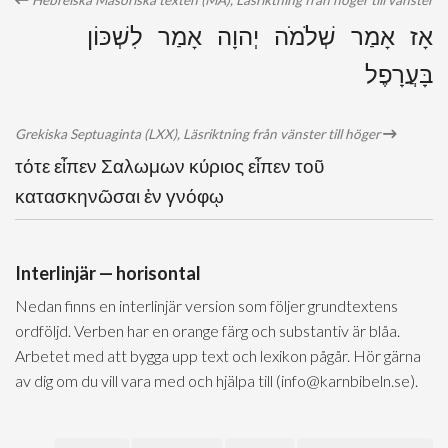
Hebreiska Masoriska texten (MA), Läsriktning från höger till vänster
אָז אָמַר שְׁלֹמֹה יְהוָה אָמַר לִשְׁכּוֹן
בָּעֲרָפֶל
Grekiska Septuaginta (LXX), Läsriktning från vänster till höger
τότε εἶπεν Σαλωμων κύριος εἶπεν τοῦ
κατασκηνῶσαι ἐν γνόφῳ
Interlinjär — horisontal
Nedan finns en interlinjär version som följer grundtextens
ordföljd. Verben har en orange färg och substantiv är blåa.
Arbetet med att bygga upp text och lexikon pågår. Hör gärna
av dig om du vill vara med och hjälpa till (info@karnbibeln.se).