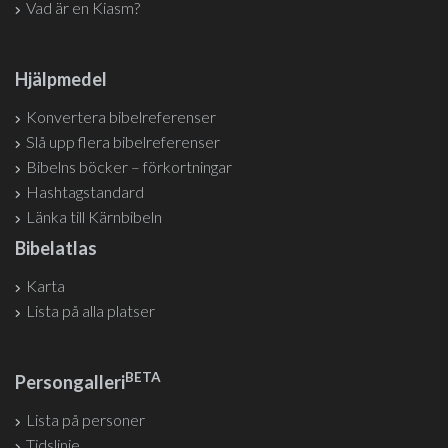
Vad är en Kiasm?
Hjälpmedel
Konvertera bibelreferenser
Slå upp flera bibelreferenser
Bibelns böcker – förkortningar
Hashtagstandard
Länka till Kärnbibeln
Bibelatlas
Karta
Lista på alla platser
BETA
Persongalleri
Lista på personer
Tidslinje