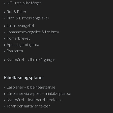
NT+ (tre olika färger)
Rut & Ester
Ruth & Esther (engelska)
Lukasevangeliet
Johannesevangeliet & tre brev
Romarbrevet
Apostlagärningarna
Psaltaren
Kyrkoåret – alla tre årgångar
Bibelläsningsplaner
Läsplaner – bibelnpåettår.se
Läsplaner via e-post – minbibelplan.se
Kyrkoåret – kyrkoaretstexter.se
Torah och haftarah texter