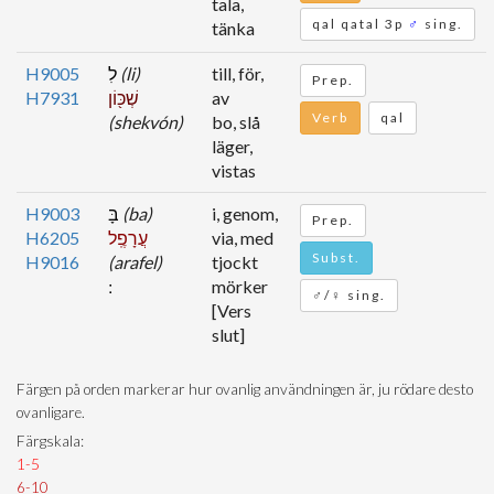
tala,
qal qatal 3p
♂
sing.
tänka
H9005
לִ
(li)
till, för,
Prep.
H7931
שְׁכּ֖וֹן
av
Verb
qal
(shekvón)
bo, slå
läger,
vistas
H9003
בָּ
(ba)
i, genom,
Prep.
H6205
עֲרָפֶֽל
via, med
Subst.
H9016
(arafel)
tjockt
mörker
♂/♀ sing.
[Vers
slut]
Färgen på orden markerar hur ovanlig användningen är, ju rödare desto
ovanligare.
Färgskala:
1-5
6-10