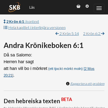
Läs
2 Krön 6:1
i kontext
Hela kapitlet i interlinjära versionen
2 Krön 5:14
2 Krön 6:2
Andra Krönikeboken 6:1
Då sa Salomo:
Herren har sagt
att han vill bo i mörkret
(ett tjockt mörkt moln)
[
2 Mos
.
20:21
]
Rapportera ett problem
BETA
Den hebreiska texten