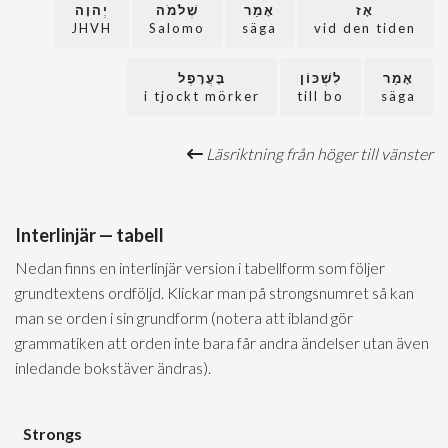
אָז
אָמַר
שְׁלֹמֹה
יְהוָה
JHVH
Salomo
säga
vid den tiden
אָמַר
לִשְׁכּוֹן
בָּעֲרָפֶל
i tjockt mörker
till bo
säga
Läsriktning från höger till vänster
Interlinjär — tabell
Nedan finns en interlinjär version i tabellform som följer
grundtextens ordföljd. Klickar man på strongsnumret så kan
man se orden i sin grundform (notera att ibland gör
grammatiken att orden inte bara får andra ändelser utan även
inledande bokstäver ändras).
Strongs