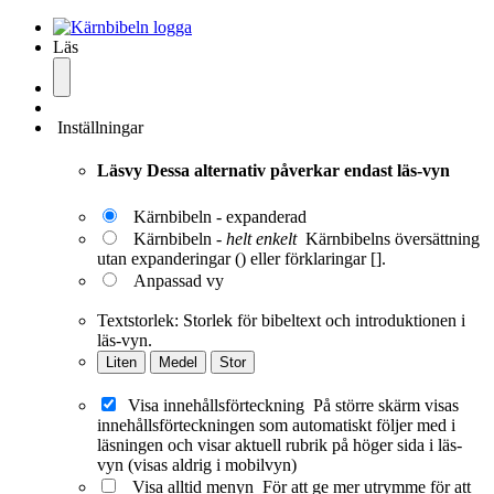
Läs
Inställningar
Läsvy
Dessa alternativ påverkar endast läs-vyn
Kärnbibeln - expanderad
Kärnbibeln -
helt enkelt
Kärnbibelns översättning
utan expanderingar () eller förklaringar [].
Anpassad vy
Textstorlek:
Storlek för bibeltext och introduktionen i
läs-vyn.
Liten
Medel
Stor
Visa innehållsförteckning
På större skärm visas
innehållsförteckningen som automatiskt följer med i
läsningen och visar aktuell rubrik på höger sida i läs-
vyn (visas aldrig i mobilvyn)
Visa alltid menyn
För att ge mer utrymme för att