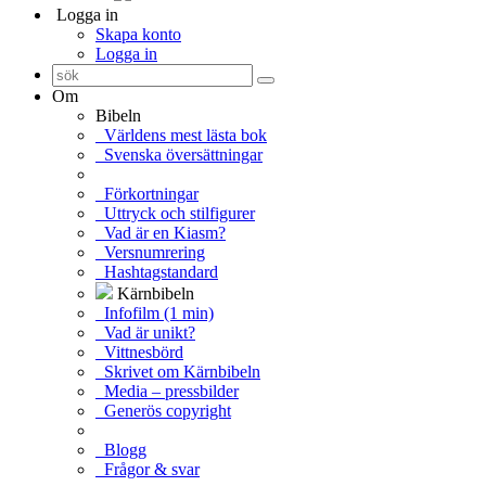
Logga in
Skapa konto
Logga in
Om
Bibeln
Världens mest lästa bok
Svenska översättningar
Förkortningar
Uttryck och stilfigurer
Vad är en Kiasm?
Versnumrering
Hashtagstandard
Kärnbibeln
Infofilm (1 min)
Vad är unikt?
Vittnesbörd
Skrivet om Kärnbibeln
Media – pressbilder
Generös copyright
Blogg
Frågor & svar