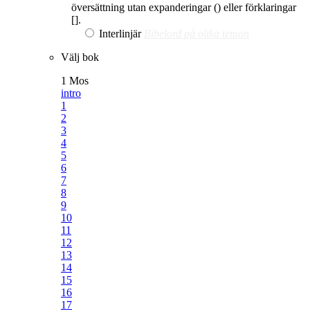
översättning utan expanderingar () eller förklaringar
[].
Interlinjär
Bibelord på olika teman
Välj bok
1 Mos
intro
1
2
3
4
5
6
7
8
9
10
11
12
13
14
15
16
17