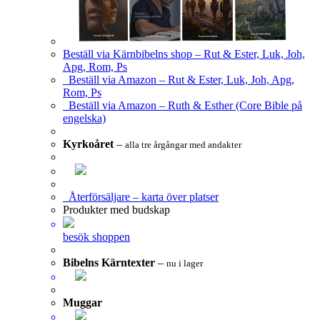
Beställ via Kärnbibelns shop – Rut & Ester, Luk, Joh,
Apg, Rom, Ps
Beställ via Amazon – Rut & Ester, Luk, Joh, Apg,
Rom, Ps
Beställ via Amazon – Ruth & Esther (Core Bible på
engelska)
Kyrkoåret
–
alla tre årgångar med andakter
Återförsäljare – karta över platser
Produkter med budskap
besök shoppen
Bibelns Kärntexter
–
nu i lager
Muggar