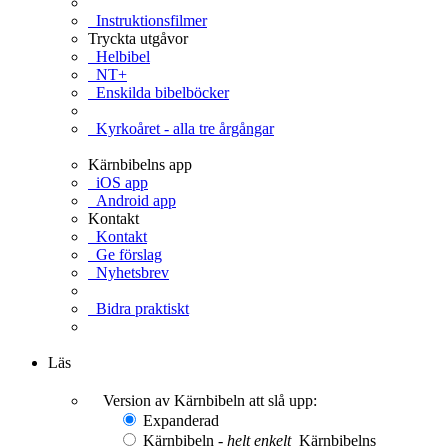
Instruktionsfilmer
Tryckta utgåvor
Helbibel
NT+
Enskilda bibelböcker
Kyrkoåret - alla tre årgångar
Kärnbibelns app
iOS app
Android app
Kontakt
Kontakt
Ge förslag
Nyhetsbrev
Bidra praktiskt
Ge en gåva
Läs
Version av Kärnbibeln att slå upp:
Expanderad
Kärnbibeln -
helt enkelt
Kärnbibelns