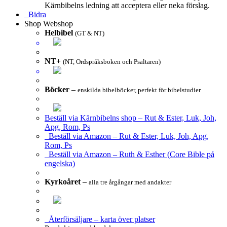
Kärnbibelns ledning att acceptera eller neka förslag.
Bidra
Shop
Webshop
Helbibel
(GT & NT)
NT+
(NT, Ordspråksboken och Psaltaren)
Böcker
–
enskilda bibelböcker, perfekt för bibelstudier
Beställ via Kärnbibelns shop – Rut & Ester, Luk, Joh,
Apg, Rom, Ps
Beställ via Amazon – Rut & Ester, Luk, Joh, Apg,
Rom, Ps
Beställ via Amazon – Ruth & Esther (Core Bible på
engelska)
Kyrkoåret
–
alla tre årgångar med andakter
Återförsäljare – karta över platser