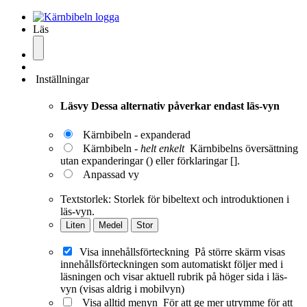
Läs
Inställningar
Läsvy
Dessa alternativ påverkar endast läs-vyn
Kärnbibeln - expanderad
Kärnbibeln -
helt enkelt
Kärnbibelns översättning
utan expanderingar () eller förklaringar [].
Anpassad vy
Textstorlek:
Storlek för bibeltext och introduktionen i
läs-vyn.
Liten
Medel
Stor
Visa innehållsförteckning
På större skärm visas
innehållsförteckningen som automatiskt följer med i
läsningen och visar aktuell rubrik på höger sida i läs-
vyn (visas aldrig i mobilvyn)
Visa alltid menyn
För att ge mer utrymme för att