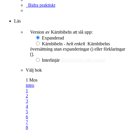
Bidra praktiskt
Ge en gåva
Läs
Version av Kärnbibeln att slå upp:
Expanderad
Kärnbibeln -
helt enkelt
Kärnbibelns
översättning utan expanderingar () eller förklaringar
[].
Interlinjär
Bibelord på olika teman
Välj bok
1 Mos
intro
1
2
3
4
5
6
7
8