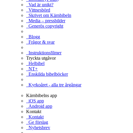
Vad är unikt?
Vittnesbörd
Skrivet om Kärnbibeln
Media – pressbilder
Generös copyright
Blogg
Frågor & svar
Instruktionsfilmer
Tryckta utgåvor
Helbibel
NT+
Enskilda bibelböcker
Kyrkoåret - alla tre årgångar
Kärnbibelns app
iOS app
Android app
Kontakt
Kontakt
Ge förslag
Nyhetsbrev