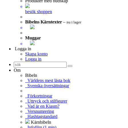
Produkter med budskap
besök shoppen
Bibelns Kärntexter
–
nu i lager
Muggar
Logga in
Skapa konto
Logga in
Om
Bibeln
Världens mest lästa bok
Svenska översättningar
Förkortningar
Uttryck och stilfigurer
Vad är en Kiasm?
Versnumrering
Hashtagstandard
Kärnbibeln
Infofilm (1 min)