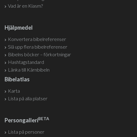
Vad är en Kiasm?
Hjälpmedel
Konvertera bibelreferenser
Slå upp flera bibelreferenser
Bibelns böcker – förkortningar
Hashtagstandard
Länka till Kärnbibeln
Bibelatlas
Karta
Lista på alla platser
BETA
Persongalleri
Lista på personer