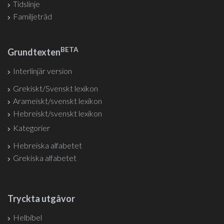
Tidslinje
Familjeträd
BETA
Grundtexten
Interlinjär version
Grekiskt/Svenskt lexikon
Arameiskt/svenskt lexikon
Hebreiskt/svenskt lexikon
Kategorier
Hebreiska alfabetet
Grekiska alfabetet
Tryckta utgåvor
Helbibel