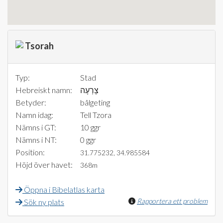
Tsorah
Typ:
Stad
Hebreiskt namn:
צָרְעָה
Betyder:
bålgeting
Namn idag:
Tell Tzora
Nämns i GT:
10 ggr
Nämns i NT:
0 ggr
Position:
31.775232, 34.985584
Höjd över havet:
368m
Öppna i Bibelatlas karta
Rapportera ett problem
Sök ny plats