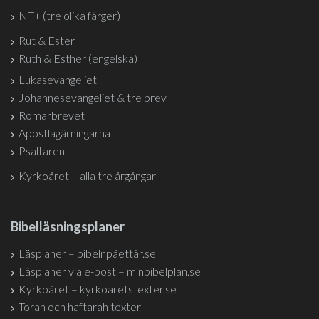
NT+ (tre olika färger)
Rut & Ester
Ruth & Esther (engelska)
Lukasevangeliet
Johannesevangeliet & tre brev
Romarbrevet
Apostlagärningarna
Psaltaren
Kyrkoåret – alla tre årgångar
Bibelläsningsplaner
Läsplaner – bibelnpåettår.se
Läsplaner via e-post – minbibelplan.se
Kyrkoåret – kyrkoaretstexter.se
Torah och haftarah texter