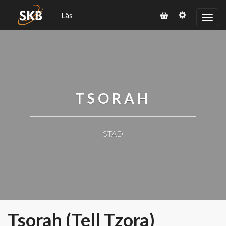
Läs
TSORAH
STAD
Tsorah (Tell Tzora)