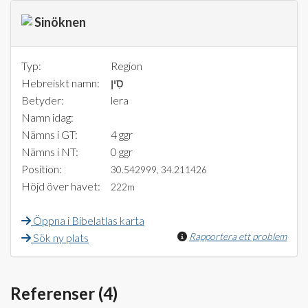
Sinöknen
Typ:
Region
Hebreiskt namn:
סִין
Betyder:
lera
Namn idag:
Nämns i GT:
4 ggr
Nämns i NT:
0 ggr
Position:
30.542999, 34.211426
Höjd över havet:
222m
Öppna i Bibelatlas karta
Rapportera ett problem
Sök ny plats
Referenser (4)