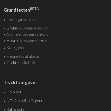
BETA
Grundtexten
Interlinjär version
Grekiskt/Svenskt lexikon
Arameiskt/svenskt lexikon
Hebreiskt/svenskt lexikon
Kategorier
Hebreiska alfabetet
Grekiska alfabetet
Tryckta utgåvor
Helbibel
NT+ (tre olika färger)
Rut & Ester