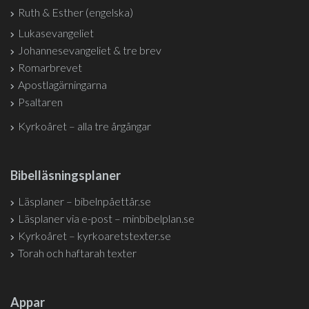
Ruth & Esther (engelska)
Lukasevangeliet
Johannesevangeliet & tre brev
Romarbrevet
Apostlagärningarna
Psaltaren
Kyrkoåret – alla tre årgångar
Bibelläsningsplaner
Läsplaner – bibelnpåettår.se
Läsplaner via e-post – minbibelplan.se
Kyrkoåret – kyrkoaretstexter.se
Torah och haftarah texter
Appar