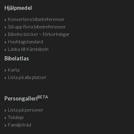
Hjälpmedel
Konvertera bibelreferenser
Slå upp flera bibelreferenser
Bibelns böcker – förkortningar
Hashtagstandard
Länka till Kärnbibeln
Bibelatlas
Karta
Lista på alla platser
BETA
Persongalleri
Lista på personer
Tidslinje
Familjeträd