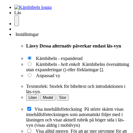
Läs
Inställningar
Läsvy
Dessa alternativ påverkar endast läs-vyn
Kärnbibeln - expanderad
Kärnbibeln -
helt enkelt
Kärnbibelns översättning
utan expanderingar () eller förklaringar [].
Anpassad vy
Textstorlek:
Storlek för bibeltext och introduktionen i
läs-vyn.
Liten
Medel
Stor
Visa innehållsförteckning
På större skärm visas
innehållsförteckningen som automatiskt följer med i
läsningen och visar aktuell rubrik på höger sida i läs-
vyn (visas aldrig i mobilvyn)
Visa alltid menyn
För att ge mer utrymme för att