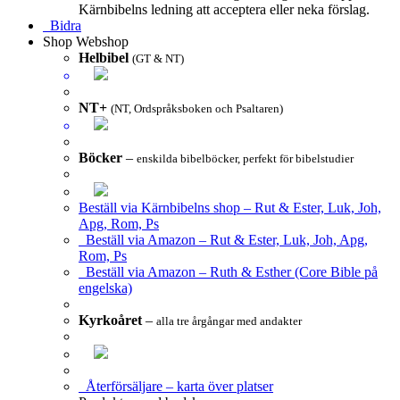
Kärnbibelns ledning att acceptera eller neka förslag.
Bidra
Shop
Webshop
Helbibel
(GT & NT)
NT+
(NT, Ordspråksboken och Psaltaren)
Böcker
–
enskilda bibelböcker, perfekt för bibelstudier
Beställ via Kärnbibelns shop – Rut & Ester, Luk, Joh,
Apg, Rom, Ps
Beställ via Amazon – Rut & Ester, Luk, Joh, Apg,
Rom, Ps
Beställ via Amazon – Ruth & Esther (Core Bible på
engelska)
Kyrkoåret
–
alla tre årgångar med andakter
Återförsäljare – karta över platser