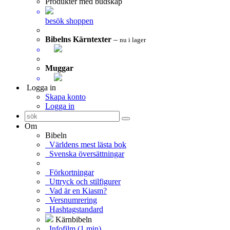
Produkter med budskap
besök shoppen
Bibelns Kärntexter
–
nu i lager
Muggar
Logga in
Skapa konto
Logga in
Om
Bibeln
Världens mest lästa bok
Svenska översättningar
Förkortningar
Uttryck och stilfigurer
Vad är en Kiasm?
Versnumrering
Hashtagstandard
Kärnbibeln
Infofilm (1 min)