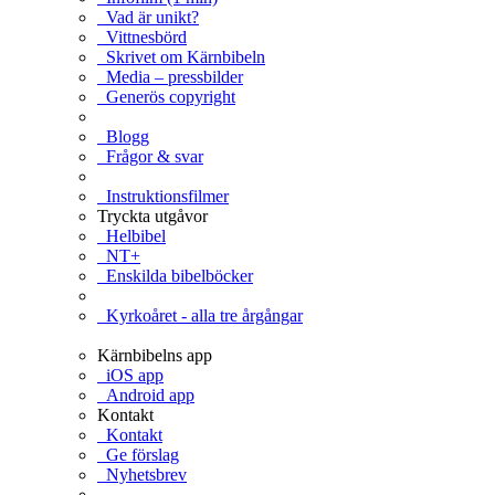
Vad är unikt?
Vittnesbörd
Skrivet om Kärnbibeln
Media – pressbilder
Generös copyright
Blogg
Frågor & svar
Instruktionsfilmer
Tryckta utgåvor
Helbibel
NT+
Enskilda bibelböcker
Kyrkoåret - alla tre årgångar
Kärnbibelns app
iOS app
Android app
Kontakt
Kontakt
Ge förslag
Nyhetsbrev