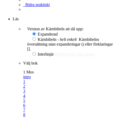
Bidra praktiskt
Ge en gåva
Läs
Version av Kärnbibeln att slå upp:
Expanderad
Kärnbibeln -
helt enkelt
Kärnbibelns
översättning utan expanderingar () eller förklaringar
[].
Interlinjär
Bibelord på olika teman
Välj bok
1 Mos
intro
1
2
3
4
5
6
7
8