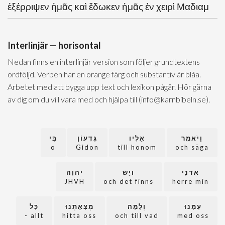
ἐξέρριψεν ἡμᾶς καὶ ἔδωκεν ἡμᾶς ἐν χειρὶ Μαδιαμ
Interlinjär — horisontal
Nedan finns en interlinjär version som följer grundtextens
ordföljd. Verben har en orange färg och substantiv är blåa.
Arbetet med att bygga upp text och lexikon pågår. Hör gärna
av dig om du vill vara med och hjälpa till (info@karnbibeln.se).
וַיֹּאמֶר
אֵלָיו
גִּדְעוֹן
בִּי
o
Gidon
till honom
och säga
אֲדֹנִי
וְיֵשׁ
יְהוָה
JHVH
och det finns
herre min
עִמָּנוּ
וְלָמָּה
מְצָאַתְנוּ
כָּל
allt -
hitta oss
och till vad
med oss