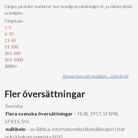
Färgen på orden markerar hur ovanlig användningen är, ju rödare desto
ovanligare.
Färgskala:
1-5
6-10
11-50
51-100
101-500
501-1000
1000+
Rapportera ett problem – interlinjär
Fler översättningar
Svenska:
Flera svenska översättningar
– NUB, 1917, SFB98,
SFB15, SVL
nuBibeln
– av Biblica, Internationella bibelsällskapet (står
också bakom engelska NIV)