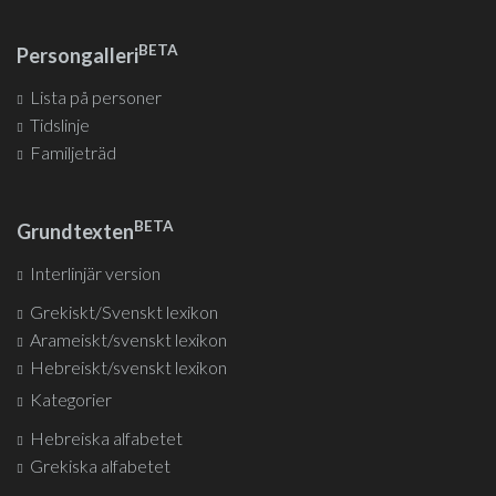
BETA
Persongalleri
Lista på personer
Tidslinje
Familjeträd
BETA
Grundtexten
Interlinjär version
Grekiskt/Svenskt lexikon
Arameiskt/svenskt lexikon
Hebreiskt/svenskt lexikon
Kategorier
Hebreiska alfabetet
Grekiska alfabetet