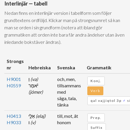
Interlinjär — tabell
Nedan finns en interlinjär version i tabellform som följer
grundtextens ordföljd. Klickar man på strongsnumret så kan
man se orden i sin grundform (notera att ibland gör
grammatiken att orden inte bara får andra ändelser utan även
inledande bokstäver ändras).
Strongs
nr
Hebreiska
Svenska
Grammatik
H9001
וַ
(va)
och, men,
Konj.
H0559
יֹּ֨אמֶר
tillsammans
Verb
(jómer)
med
säga, tala,
qal vajjiqtol 3p
♂
s
tänka
H0413
אֵלָ֤י
(elaj)
till, mot, åt
Prep.
H9033
ו
(v)
honom
Suffix