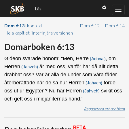
Läs
Dom 6:13
i kontext
Dom 6:12
Dom 6:14
Hela kapitlet i interlinjära versionen
Domarboken 6:13
Gideon svarade honom: "Men, Herre
, om
(Adonai)
Herren
är med oss, varför har då allt detta
(Jahveh)
drabbat oss? Var är alla de under som våra fäder
återberättade när de sa hur Herren
förde
(Jahveh)
oss ut ur Egypten? Nu har Herren
svikit oss
(Jahveh)
och gett oss i midjaniternas hand."
Rapportera ett problem
BETA