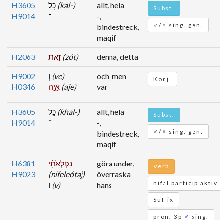
H3605
כָּל
(kal-)
allt, hela
Subst.
H9014
־
-,
♂/♀ sing. gen.
bindestreck,
maqif
H2063
זֹ֑את
(zót)
denna, detta
H9002
וְ
(ve)
och, men
Konj.
H0346
אַיֵּ֣ה
(aje)
var
H3605
כָֽל
(khal-)
allt, hela
Subst.
H9014
־
-,
♂/♀ sing. gen.
bindestreck,
maqif
H6381
נִפְלְאֹתָ֡י
göra under,
Verb
H9023
(nifeleótaj)
överraska
nifal particip aktiv
ו
(v)
hans
Suffix
pron. 3p
♂
sing.