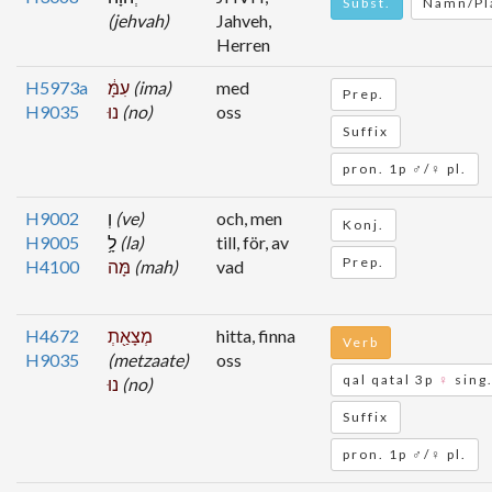
Subst.
Namn/Pl
(jehvah)
Jahveh,
Herren
H5973a
עִמָּ֔
(ima)
med
Prep.
H9035
נוּ
(no)
oss
Suffix
pron. 1p ♂/♀ pl.
H9002
וְ
(ve)
och, men
Konj.
H9005
לָ֥
(la)
till, för, av
Prep.
H4100
מָּה
(mah)
vad
H4672
מְצָאַ֖תְ
hitta, finna
Verb
H9035
(metzaate)
oss
qal qatal 3p
♀
sing
נוּ
(no)
Suffix
pron. 1p ♂/♀ pl.