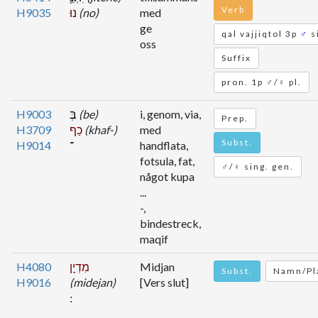
Verb
H9035
נוּ
(no)
med
ge
qal vajjiqtol 3p
♂
s
oss
Suffix
pron. 1p ♂/♀ pl.
H9003
בְּ
(be)
i, genom, via,
Prep.
H3709
כַף
(khaf-)
med
Subst.
H9014
־
handflata,
fotsula, fat,
♂/♀ sing. gen.
något kupa
...
-,
bindestreck,
maqif
H4080
מִדְיָֽן
Midjan
Subst.
Namn/Pl
H9016
(midejan)
[Vers slut]