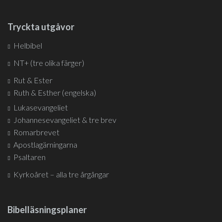
Tryckta utgåvor
Helbibel
NT+ (tre olika färger)
Rut & Ester
Ruth & Esther (engelska)
Lukasevangeliet
Johannesevangeliet & tre brev
Romarbrevet
Apostlagärningarna
Psaltaren
Kyrkoåret – alla tre årgångar
Bibelläsningsplaner