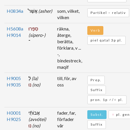
H0834a
אֲשֶׁר֩
(asher)
som, vilket,
Partikel – relativ
vilken
H5608a
סִפְּרוּ
räkna,
Verb
H9014
(sipero-)
återge,
piel qatal 3p pl.
־
berätta,
förklara, v ...
-,
bindestreck,
maqif
H9005
לָ֨
(la)
till, för, av
Prep.
H9035
נוּ
(no)
oss
Suffix
pron. 1p ♂/♀ pl.
H0001
אֲבוֹתֵ֜י
fader, far,
Subst.
♀
pl. gen
H9025
(avvótei)
förfader
Suffix
נוּ
(no)
vår