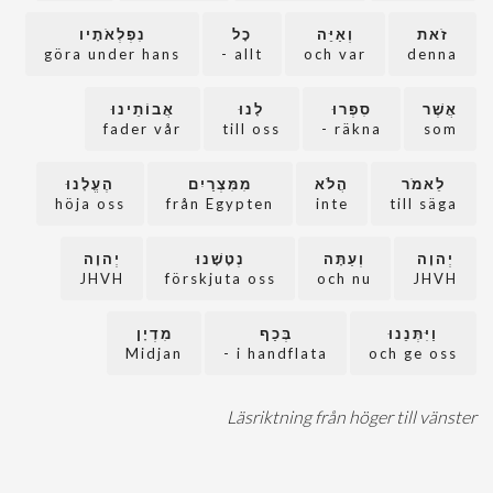
זֹאת
וְאַיֵּה
כָל
נִפְלְאֹתָיו
göra under hans
allt -
och var
denna
אֲשֶׁר
סִפְּרוּ
לָנוּ
אֲבוֹתֵינוּ
fader vår
till oss
räkna -
som
לֵאמֹר
הֲלֹא
מִמִּצְרַיִם
הֶעֱלָנוּ
höja oss
från Egypten
inte
till säga
יְהוָה
וְעַתָּה
נְטָשָׁנוּ
יְהוָה
JHVH
förskjuta oss
och nu
JHVH
וַיִּתְּנֵנוּ
בְּכַף
מִדְיָן
Midjan
i handflata -
och ge oss
Läsriktning från höger till vänster