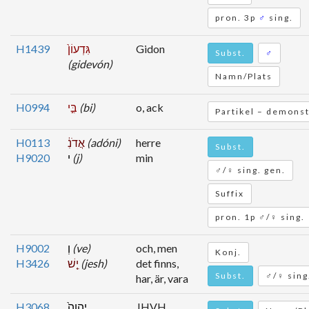
pron. 3p
♂
sing.
H1439
גִּדְעוֹן֙
Gidon
Subst.
♂
(gidevón)
Namn/Plats
H0994
בִּ֣י
(bi)
o, ack
Partikel – demonst
H0113
אֲדֹנִ֔
(adóni)
herre
Subst.
H9020
י
(j)
min
♂/♀ sing. gen.
Suffix
pron. 1p ♂/♀ sing.
H9002
וְ
(ve)
och, men
Konj.
H3426
יֵ֤שׁ
(jesh)
det finns,
Subst.
♂/♀ sing
har, är, vara
H3068
יְהוָה֙
JHVH,