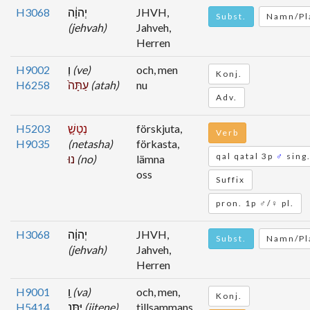
H3068
יְהוָ֔ה
JHVH,
Subst.
Namn/Pl
(jehvah)
Jahveh,
Herren
H9002
וְ
(ve)
och, men
Konj.
H6258
עַתָּה֙
(atah)
nu
Adv.
H5203
נְטָשָׁ֣
förskjuta,
Verb
H9035
(netasha)
förkasta,
qal qatal 3p
♂
sing
נוּ
(no)
lämna
oss
Suffix
pron. 1p ♂/♀ pl.
H3068
יְהוָ֔ה
JHVH,
Subst.
Namn/Pl
(jehvah)
Jahveh,
Herren
H9001
וַֽ
(va)
och, men,
Konj.
H5414
יִּתְּנֵ֖
(jitene)
tillsammans