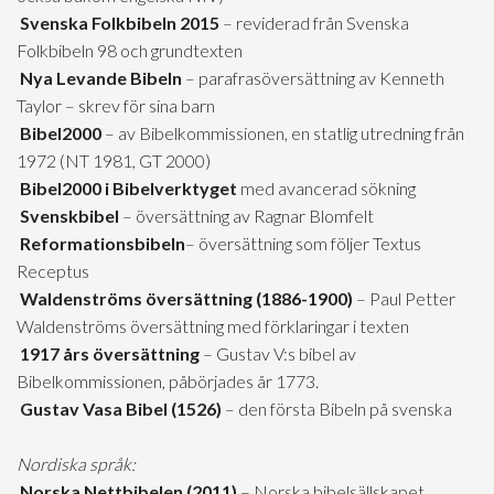
Svenska Folkbibeln 2015
– reviderad från Svenska
Folkbibeln 98 och grundtexten
Nya Levande Bibeln
– parafrasöversättning av Kenneth
Taylor – skrev för sina barn
Bibel2000
– av Bibelkommissionen, en statlig utredning från
1972 (NT 1981, GT 2000)
Bibel2000 i Bibelverktyget
med avancerad sökning
Svenskbibel
– översättning av Ragnar Blomfelt
Reformationsbibeln
– översättning som följer Textus
Receptus
Waldenströms översättning (1886-1900)
– Paul Petter
Waldenströms översättning med förklaringar i texten
1917 års översättning
– Gustav V:s bibel av
Bibelkommissionen, påbörjades år 1773.
Gustav Vasa Bibel (1526)
– den första Bibeln på svenska
Nordiska språk:
Norska Nettbibelen (2011)
– Norska bibelsällskapet