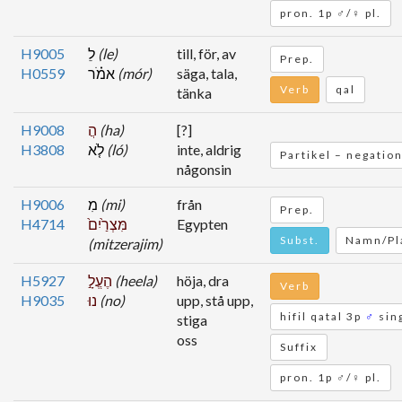
pron. 1p ♂/♀ pl.
H9005
לֵ
(le)
till, för, av
Prep.
H0559
אמֹ֗ר
(mór)
säga, tala,
Verb
qal
tänka
H9008
הֲ
(ha)
[?]
H3808
לֹ֤א
(ló)
inte, aldrig
Partikel – negatio
någonsin
H9006
מִ
(mi)
från
Prep.
H4714
מִּצְרַ֙יִם֙
Egypten
Subst.
Namn/Pl
(mitzerajim)
H5927
הֶעֱלָ֣
(heela)
höja, dra
Verb
H9035
נוּ
(no)
upp, stå upp,
hifil qatal 3p
♂
sin
stiga
oss
Suffix
pron. 1p ♂/♀ pl.