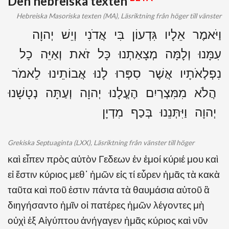
Den hebreiska texten
Hebreiska Masoriska texten (MA), Läsriktning från höger till vänster
וַיֹּאמֶר אֵלָיו גִּדְעוֹן בִּי אֲדֹנִי וְיֵשׁ יְהוָה
עִמָּנוּ וְלָמָּה מְצָאַתְנוּ כָּל זֹאת וְאַיֵּה כָל
נִפְלְאֹתָיו אֲשֶׁר סִפְּרוּ לָנוּ אֲבוֹתֵינוּ לֵאמֹר
הֲלֹא מִמִּצְרַיִם הֶעֱלָנוּ יְהוָה וְעַתָּה נְטָשָׁנוּ
יְהוָה וַיִּתְּנֵנוּ בְּכַף מִדְיָן
Grekiska Septuaginta (LXX), Läsriktning från vänster till höger
καὶ εἶπεν πρὸς αὐτὸν Γεδεων ἐν ἐμοί κύριέ μου καὶ
εἰ ἔστιν κύριος μεθ᾽ ἡμῶν εἰς τί εὗρεν ἡμᾶς τὰ κακὰ
ταῦτα καὶ ποῦ ἐστιν πάντα τὰ θαυμάσια αὐτοῦ ἃ
διηγήσαντο ἡμῖν οἱ πατέρες ἡμῶν λέγοντες μὴ
οὐχὶ ἐξ Αἰγύπτου ἀνήγαγεν ἡμᾶς κύριος καὶ νῦν