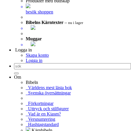
Produkter med budskap
besök shoppen
Bibelns Kärntexter
–
nu i lager
Muggar
Logga in
Skapa konto
Logga in
Om
Bibeln
Världens mest lästa bok
Svenska översättningar
Förkortningar
Uttryck och stilfigurer
Vad är en Kiasm?
Versnumrering
Hashtagstandard
Kärnbibeln