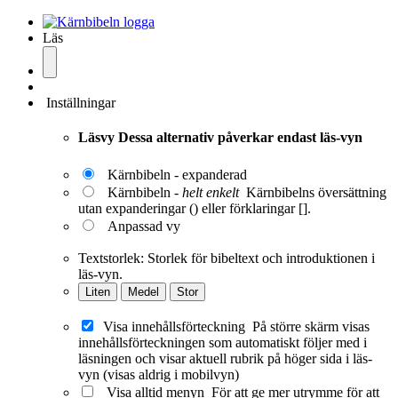
Läs
Inställningar
Läsvy
Dessa alternativ påverkar endast läs-vyn
Kärnbibeln - expanderad
Kärnbibeln -
helt enkelt
Kärnbibelns översättning
utan expanderingar () eller förklaringar [].
Anpassad vy
Textstorlek:
Storlek för bibeltext och introduktionen i
läs-vyn.
Liten
Medel
Stor
Visa innehållsförteckning
På större skärm visas
innehållsförteckningen som automatiskt följer med i
läsningen och visar aktuell rubrik på höger sida i läs-
vyn (visas aldrig i mobilvyn)
Visa alltid menyn
För att ge mer utrymme för att