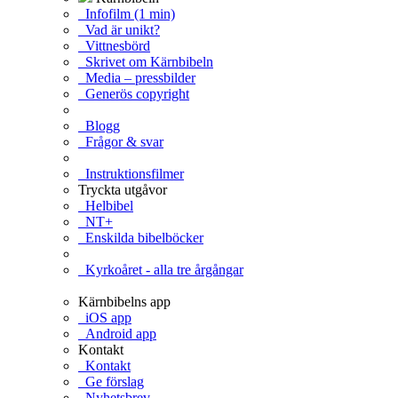
Infofilm (1 min)
Vad är unikt?
Vittnesbörd
Skrivet om Kärnbibeln
Media – pressbilder
Generös copyright
Blogg
Frågor & svar
Instruktionsfilmer
Tryckta utgåvor
Helbibel
NT+
Enskilda bibelböcker
Kyrkoåret - alla tre årgångar
Kärnbibelns app
iOS app
Android app
Kontakt
Kontakt
Ge förslag
Nyhetsbrev