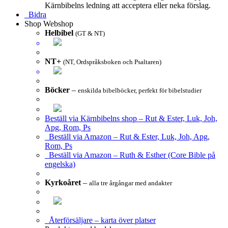
Kärnbibelns ledning att acceptera eller neka förslag.
Bidra
Shop
Webshop
Helbibel
(GT & NT)
NT+
(NT, Ordspråksboken och Psaltaren)
Böcker
–
enskilda bibelböcker, perfekt för bibelstudier
Beställ via Kärnbibelns shop – Rut & Ester, Luk, Joh,
Apg, Rom, Ps
Beställ via Amazon – Rut & Ester, Luk, Joh, Apg,
Rom, Ps
Beställ via Amazon – Ruth & Esther (Core Bible på
engelska)
Kyrkoåret
–
alla tre årgångar med andakter
Återförsäljare – karta över platser