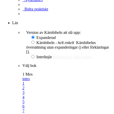
Bidra praktiskt
Ge en gåva
Läs
Version av Kärnbibeln att slå upp:
Expanderad
Kärnbibeln -
helt enkelt
Kärnbibelns
översättning utan expanderingar () eller förklaringar
[].
Interlinjär
Bibelord på olika teman
Välj bok
1 Mos
intro
1
2
3
4
5
6
7