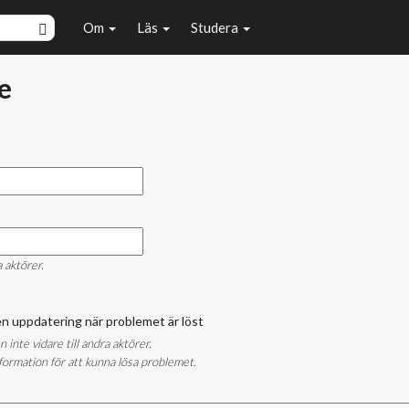
Om
Läs
Studera
e
a aktörer.
å en uppdatering när problemet är löst
nte vidare till andra aktörer.
ormation för att kunna lösa problemet.