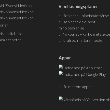
skt/Svenskt lexikon
Bibelläsningsplaner
iskt/svenskt lexikon
Läsplaner – bibelnpåettår.se
iskt/svenskt lexikon
Läsplaner via e-post –
orier
minbibelplan.se
iska alfabetet
Kyrkoåret – kyrkoaretstexte
ska alfabetet
Torah och haftarah texter
Appar
Läs mer om appen