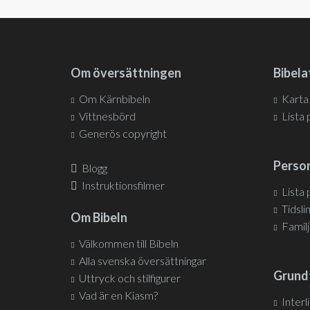
Om översättningen
Bibela
Om Kärnbibeln
Karta
Vittnesbörd
Lista 
Generös copyright
Person
Blogg
Instruktionsfilmer
Lista
Tidsli
Om Bibeln
Famil
Välkommen till Bibeln
Alla svenska översättningar
Grund
Uttryck och stilfigurer
Vad är en Kiasm?
Interl