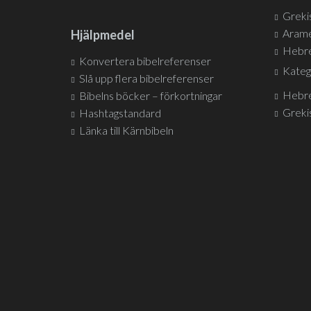
Greki
Arame
Hjälpmedel
Hebre
Konvertera bibelreferenser
Kateg
Slå upp flera bibelreferenser
Hebre
Bibelns böcker – förkortningar
Greki
Hashtagstandard
Länka till Kärnbibeln