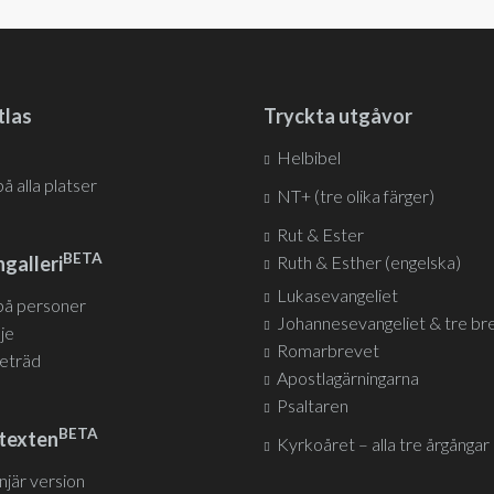
tlas
Tryckta utgåvor
Helbibel
på alla platser
NT+ (tre olika färger)
Rut & Ester
BETA
galleri
Ruth & Esther (engelska)
Lukasevangeliet
 på personer
Johannesevangeliet & tre br
nje
Romarbrevet
jeträd
Apostlagärningarna
Psaltaren
BETA
texten
Kyrkoåret – alla tre årgångar
injär version