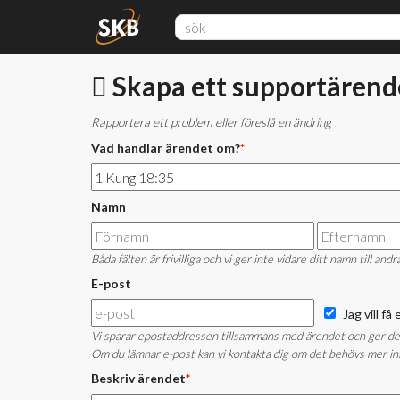
Skapa ett supportärend
Rapportera ett problem eller föreslå en ändring
Vad handlar ärendet om?
*
Namn
Båda fälten är frivilliga och vi ger inte vidare ditt namn till andr
E-post
Jag vill f
Vi sparar epostaddressen tillsammans med ärendet och ger den i
Om du lämnar e-post kan vi kontakta dig om det behövs mer inf
Beskriv ärendet
*