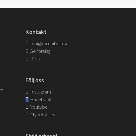
Kontakt
info@karnbibeln.se
Ge förslag
Bidra
Följ oss
ev
Instagram
Facebook
Youtube
Nyhetsbrev