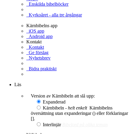
Enskilda bibelböcker
Kyrkoåret - alla tre årgångar
Kärnbibelns app
iOS app
Android app
Kontakt
Kontakt
Ge förslag
Nyhetsbrev
Bidra praktiskt
Ge en gåva
Läs
Version av Kärnbibeln att slå upp:
Expanderad
Kärnbibeln -
helt enkelt
Kärnbibelns
översättning utan expanderingar () eller förklaringar
[].
Interlinjär
Bibelord på olika teman