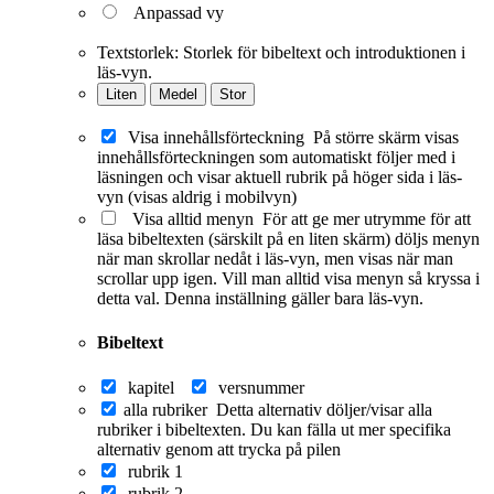
Anpassad vy
Textstorlek:
Storlek för bibeltext och introduktionen i
läs-vyn.
Liten
Medel
Stor
Visa innehållsförteckning
På större skärm visas
innehållsförteckningen som automatiskt följer med i
läsningen och visar aktuell rubrik på höger sida i läs-
vyn (visas aldrig i mobilvyn)
Visa alltid menyn
För att ge mer utrymme för att
läsa bibeltexten (särskilt på en liten skärm) döljs menyn
när man skrollar nedåt i läs-vyn, men visas när man
scrollar upp igen. Vill man alltid visa menyn så kryssa i
detta val. Denna inställning gäller bara läs-vyn.
Bibeltext
kapitel
versnummer
alla rubriker
Detta alternativ döljer/visar alla
rubriker i bibeltexten. Du kan fälla ut mer specifika
alternativ genom att trycka på pilen
rubrik 1
rubrik 2