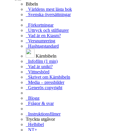
Bibeln
Världens mest lästa bok
Svenska översättningar
Förkortningar
Uttryck och stilfigurer
Vad är en Kiasm?
Versnumrering
Hashtagstandard
Kärnbibeln
Infofilm (1 min)
Vad är unikt?
Vittnesbörd
Skrivet om Kärnbibeln
Media – pressbilder
Generös copyright
Blogg
Frågor & svar
Instruktionsfilmer
Tryckta utgåvor
Helbibel
NT+