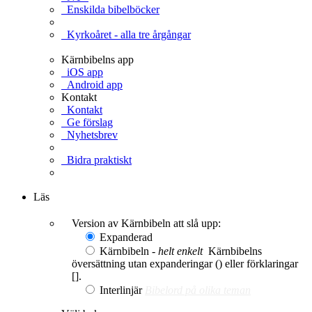
Enskilda bibelböcker
Kyrkoåret - alla tre årgångar
Kärnbibelns app
iOS app
Android app
Kontakt
Kontakt
Ge förslag
Nyhetsbrev
Bidra praktiskt
Ge en gåva
Läs
Version av Kärnbibeln att slå upp:
Expanderad
Kärnbibeln -
helt enkelt
Kärnbibelns
översättning utan expanderingar () eller förklaringar
[].
Interlinjär
Bibelord på olika teman