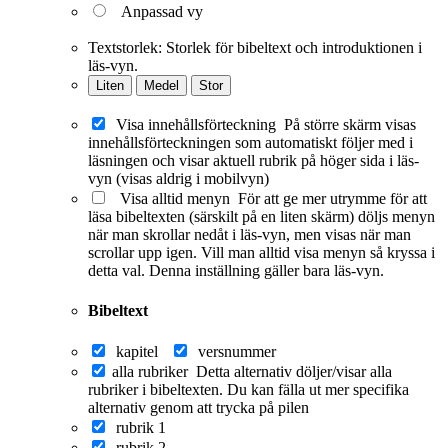
Anpassad vy
Textstorlek:
Storlek för bibeltext och introduktionen i
läs-vyn.
Liten
Medel
Stor
Visa innehållsförteckning
På större skärm visas
innehållsförteckningen som automatiskt följer med i
läsningen och visar aktuell rubrik på höger sida i läs-
vyn (visas aldrig i mobilvyn)
Visa alltid menyn
För att ge mer utrymme för att
läsa bibeltexten (särskilt på en liten skärm) döljs menyn
när man skrollar nedåt i läs-vyn, men visas när man
scrollar upp igen. Vill man alltid visa menyn så kryssa i
detta val. Denna inställning gäller bara läs-vyn.
Bibeltext
kapitel
versnummer
alla rubriker
Detta alternativ döljer/visar alla
rubriker i bibeltexten. Du kan fälla ut mer specifika
alternativ genom att trycka på pilen
rubrik 1
rubrik 2