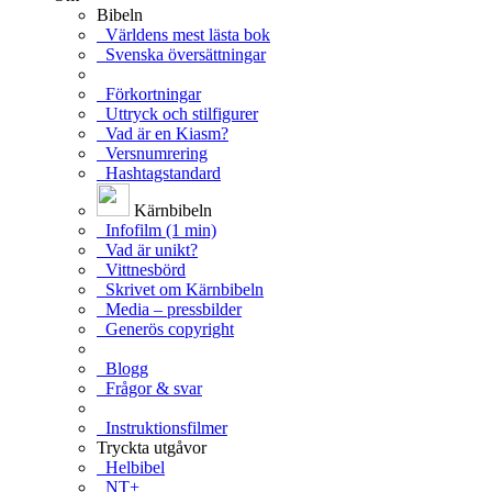
Bibeln
Världens mest lästa bok
Svenska översättningar
Förkortningar
Uttryck och stilfigurer
Vad är en Kiasm?
Versnumrering
Hashtagstandard
Kärnbibeln
Infofilm (1 min)
Vad är unikt?
Vittnesbörd
Skrivet om Kärnbibeln
Media – pressbilder
Generös copyright
Blogg
Frågor & svar
Instruktionsfilmer
Tryckta utgåvor
Helbibel
NT+