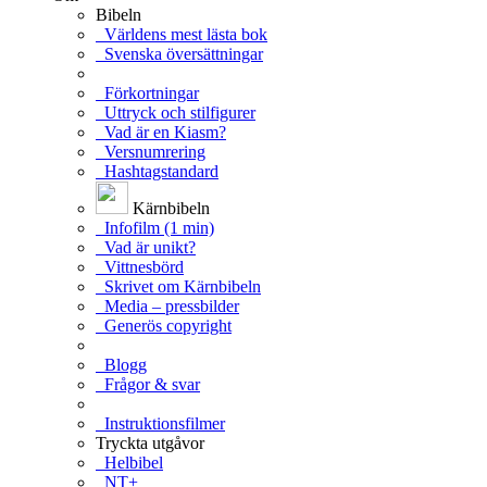
Bibeln
Världens mest lästa bok
Svenska översättningar
Förkortningar
Uttryck och stilfigurer
Vad är en Kiasm?
Versnumrering
Hashtagstandard
Kärnbibeln
Infofilm (1 min)
Vad är unikt?
Vittnesbörd
Skrivet om Kärnbibeln
Media – pressbilder
Generös copyright
Blogg
Frågor & svar
Instruktionsfilmer
Tryckta utgåvor
Helbibel
NT+