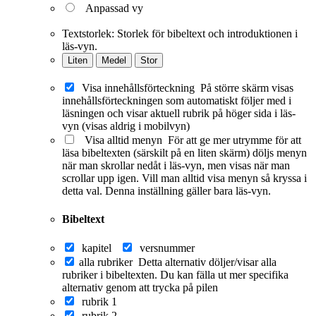
Anpassad vy
Textstorlek:
Storlek för bibeltext och introduktionen i
läs-vyn.
Liten
Medel
Stor
Visa innehållsförteckning
På större skärm visas
innehållsförteckningen som automatiskt följer med i
läsningen och visar aktuell rubrik på höger sida i läs-
vyn (visas aldrig i mobilvyn)
Visa alltid menyn
För att ge mer utrymme för att
läsa bibeltexten (särskilt på en liten skärm) döljs menyn
när man skrollar nedåt i läs-vyn, men visas när man
scrollar upp igen. Vill man alltid visa menyn så kryssa i
detta val. Denna inställning gäller bara läs-vyn.
Bibeltext
kapitel
versnummer
alla rubriker
Detta alternativ döljer/visar alla
rubriker i bibeltexten. Du kan fälla ut mer specifika
alternativ genom att trycka på pilen
rubrik 1
rubrik 2