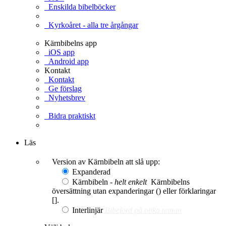
Enskilda bibelböcker
Kyrkoåret - alla tre årgångar
Kärnbibelns app
iOS app
Android app
Kontakt
Kontakt
Ge förslag
Nyhetsbrev
Bidra praktiskt
Ge en gåva
Läs
Version av Kärnbibeln att slå upp:
Expanderad
Kärnbibeln -
helt enkelt
Kärnbibelns
översättning utan expanderingar () eller förklaringar
[].
Interlinjär
Bibelord på olika teman