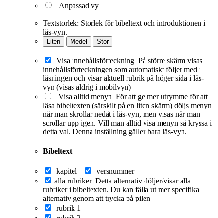
Anpassad vy
Textstorlek:
Storlek för bibeltext och introduktionen i
läs-vyn.
Liten
Medel
Stor
Visa innehållsförteckning
På större skärm visas
innehållsförteckningen som automatiskt följer med i
läsningen och visar aktuell rubrik på höger sida i läs-
vyn (visas aldrig i mobilvyn)
Visa alltid menyn
För att ge mer utrymme för att
läsa bibeltexten (särskilt på en liten skärm) döljs menyn
när man skrollar nedåt i läs-vyn, men visas när man
scrollar upp igen. Vill man alltid visa menyn så kryssa i
detta val. Denna inställning gäller bara läs-vyn.
Bibeltext
kapitel
versnummer
alla rubriker
Detta alternativ döljer/visar alla
rubriker i bibeltexten. Du kan fälla ut mer specifika
alternativ genom att trycka på pilen
rubrik 1
rubrik 2