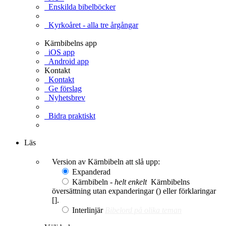
Enskilda bibelböcker
Kyrkoåret - alla tre årgångar
Kärnbibelns app
iOS app
Android app
Kontakt
Kontakt
Ge förslag
Nyhetsbrev
Bidra praktiskt
Ge en gåva
Läs
Version av Kärnbibeln att slå upp:
Expanderad
Kärnbibeln -
helt enkelt
Kärnbibelns
översättning utan expanderingar () eller förklaringar
[].
Interlinjär
Bibelord på olika teman