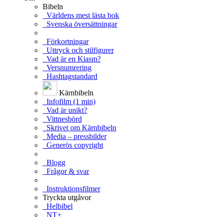
Bibeln
Världens mest lästa bok
Svenska översättningar
Förkortningar
Uttryck och stilfigurer
Vad är en Kiasm?
Versnumrering
Hashtagstandard
Kärnbibeln
Infofilm (1 min)
Vad är unikt?
Vittnesbörd
Skrivet om Kärnbibeln
Media – pressbilder
Generös copyright
Blogg
Frågor & svar
Instruktionsfilmer
Tryckta utgåvor
Helbibel
NT+