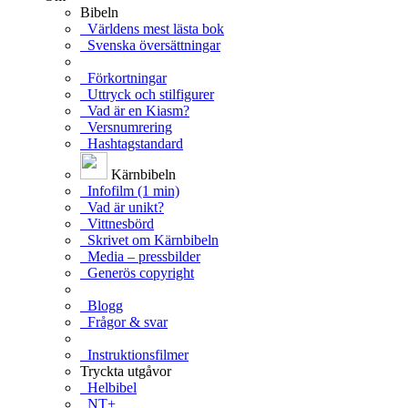
Bibeln
Världens mest lästa bok
Svenska översättningar
Förkortningar
Uttryck och stilfigurer
Vad är en Kiasm?
Versnumrering
Hashtagstandard
Kärnbibeln
Infofilm (1 min)
Vad är unikt?
Vittnesbörd
Skrivet om Kärnbibeln
Media – pressbilder
Generös copyright
Blogg
Frågor & svar
Instruktionsfilmer
Tryckta utgåvor
Helbibel
NT+