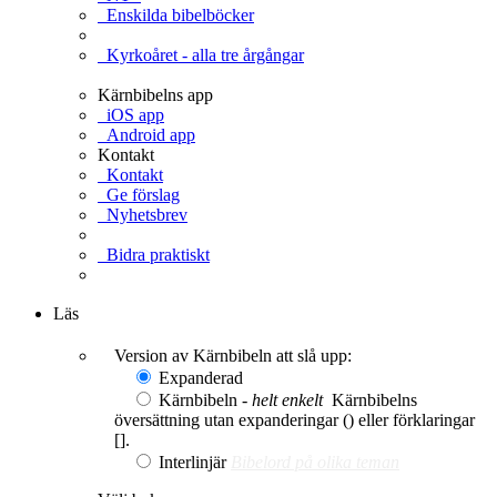
Enskilda bibelböcker
Kyrkoåret - alla tre årgångar
Kärnbibelns app
iOS app
Android app
Kontakt
Kontakt
Ge förslag
Nyhetsbrev
Bidra praktiskt
Ge en gåva
Läs
Version av Kärnbibeln att slå upp:
Expanderad
Kärnbibeln -
helt enkelt
Kärnbibelns
översättning utan expanderingar () eller förklaringar
[].
Interlinjär
Bibelord på olika teman