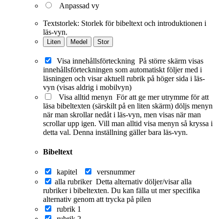
Anpassad vy
Textstorlek:
Storlek för bibeltext och introduktionen i
läs-vyn.
Liten
Medel
Stor
Visa innehållsförteckning
På större skärm visas
innehållsförteckningen som automatiskt följer med i
läsningen och visar aktuell rubrik på höger sida i läs-
vyn (visas aldrig i mobilvyn)
Visa alltid menyn
För att ge mer utrymme för att
läsa bibeltexten (särskilt på en liten skärm) döljs menyn
när man skrollar nedåt i läs-vyn, men visas när man
scrollar upp igen. Vill man alltid visa menyn så kryssa i
detta val. Denna inställning gäller bara läs-vyn.
Bibeltext
kapitel
versnummer
alla rubriker
Detta alternativ döljer/visar alla
rubriker i bibeltexten. Du kan fälla ut mer specifika
alternativ genom att trycka på pilen
rubrik 1
rubrik 2