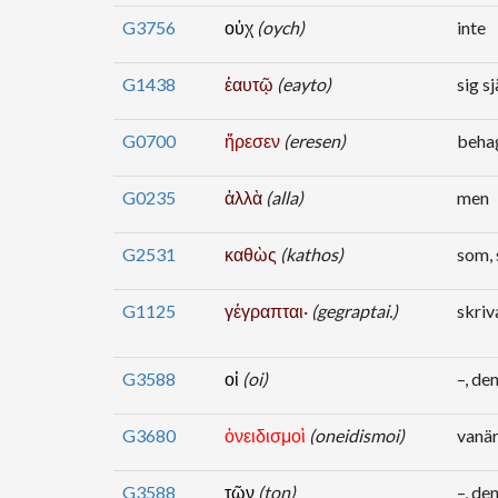
G3756
οὐχ
(oych)
inte
G1438
ἑαυτῷ
(eayto)
sig sj
G0700
ἤρεσεν
(eresen)
beha
G0235
ἀλλὰ
(alla)
men
G2531
καθὼς
(kathos)
som,
G1125
γέγραπται·
(gegraptai.)
skriv
G3588
οἱ
(oi)
–, den
G3680
ὀνειδισμοὶ
(oneidismoi)
vanär
G3588
τῶν
(ton)
–, den