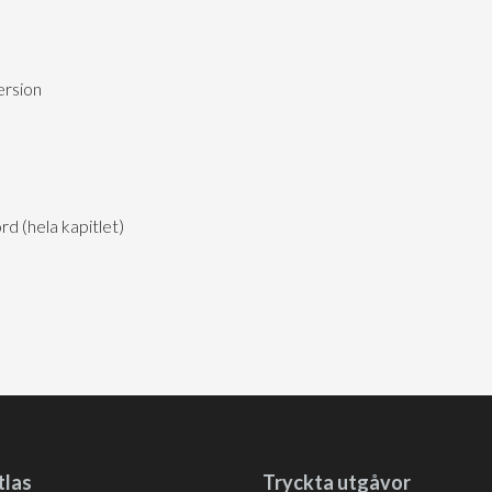
ersion
 (hela kapitlet)
tlas
Tryckta utgåvor