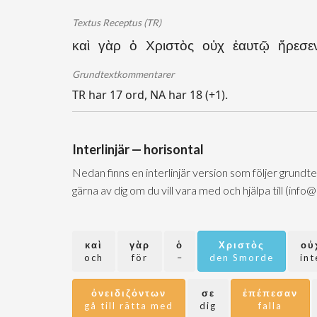
Textus Receptus (TR)
καὶ γὰρ ὁ Χριστὸς οὐχ ἑαυτῷ ἤρεσεν
Grundtextkommentarer
TR har 17 ord, NA har 18 (+1).
Interlinjär — horisontal
Nedan finns en interlinjär version som följer grundt
gärna av dig om du vill vara med och hjälpa till (info
καὶ
γὰρ
ὁ
Χριστὸς
οὐ
och
för
–
den Smorde
int
ὀνειδιζόντων
σε
ἐπέπεσαν
gå till rätta med
dig
falla