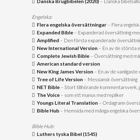
Danska Brugbibelen (2020)
– Danska bibelsäll
Engelska:
Flera engelska översättningar
– Flera engelsk
Expanded Bible
– Expanderad översättning me
Amplified
– Den första expanderade översättni
New International Version
– En av de största 
Complete Jewish Bible
– Översättning med mån
American standard version
New King James Version
– En av de vanligaste 
Tree of Life Version
– Messiansk översättning
NET Bible
– Stort tillhörande kommentarsverk, 
The Voice
– som ett manus med repliker
Youngs Literal Translation
– Ordagrann översä
Bible Hub
– Hemsida med många engelska övers
Bible Hub:
Luthers tyska Bibel (1545)