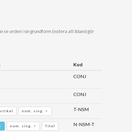
n se orden i sin grundform (notera att ibland gör
k
Kod
CONJ
CONJ
T-NSM
rtikel
nom. sing.
♂
N-NSM-T
v
nom. sing.
♂
Titel