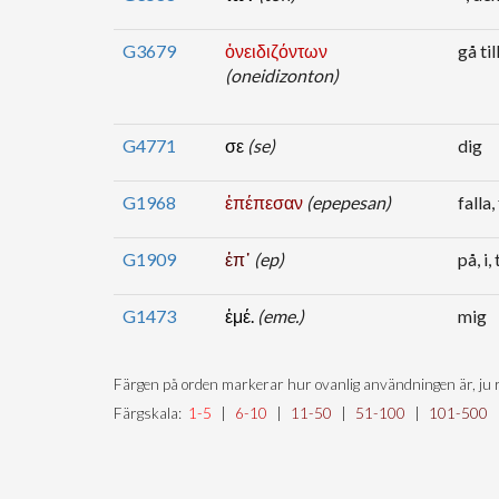
G3679
ὀνειδιζόντων
gå ti
(oneidizonton)
G4771
σε
(se)
dig
G1968
ἐπέπεσαν
(epepesan)
falla,
G1909
ἐπ᾽
(ep)
på, i, 
G1473
ἐμέ.
(eme.)
mig
Färgen på orden markerar hur ovanlig användningen är, ju r
Färgskala:
1-5
|
6-10
|
11-50
|
51-100
|
101-500