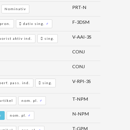
PRT-N
Nominativ
F-3DSM
 pron.
dativ sing.
♂
V-AAI-3S
aorist aktiv ind.
sing.
CONJ
CONJ
V-RPI-3S
perf. pass. ind.
sing.
T-NPM
rtikel
nom. pl.
♂
N-NPM
v
nom. pl.
♂
T-GPM