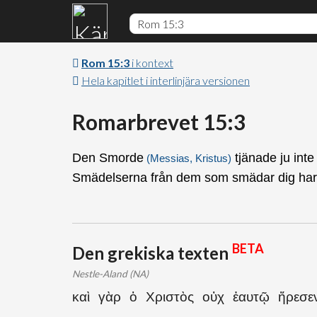
Rom 15:3
i kontext
Hela kapitlet i interlinjära versionen
Romarbrevet 15:3
Den Smorde
tjänade ju inte
(Messias, Kristus)
Smädelserna från dem som smädar dig har f
BETA
Den grekiska texten
Nestle-Aland (NA)
καὶ γὰρ ὁ Χριστὸς οὐχ ἑαυτῷ ἤρεσεν