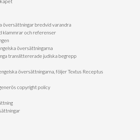
skapet
a översättningar bredvid varandra
d klammrar och referenser
ngen
engelska översättningarna
ga translittererade judiska begrepp
engelska översättningarna, följer Textus Receptus
generös copyright policy
ttning
ättningar