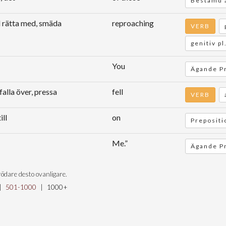
Bestämd a
ll rätta med, smäda
reproaching
VERB
genitiv pl
You
Ägande P
 falla över, pressa
fell
VERB
till
on
Prepositi
Me.”
Ägande P
ödare desto ovanligare.
|
501-1000
|
1000+