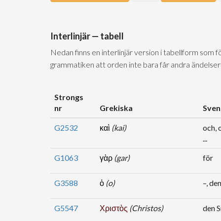
Interlinjär — tabell
Nedan finns en interlinjär version i tabellform som 
grammatiken att orden inte bara får andra ändelser
Strongs
nr
Grekiska
Sven
G2532
καὶ
(kai)
och, 
...
G1063
γὰρ
(gar)
för
G3588
ὁ
(o)
–, den
G5547
Χριστὸς
(Christos)
den S