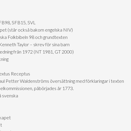
FB98, SFB15, SVL
skapet (står också bakom engelska NIV)
ska Folkbibeln 98 och grundtexten
Kenneth Taylor – skrev för sina barn
tredning från 1972 (NT 1981, GT 2000)
ning
Textus Receptus
ul Petter Waldenströms översättning med förklaringar i texten
ibelkommissionen, påbörjades år 1773.
å svenska
skapet
et