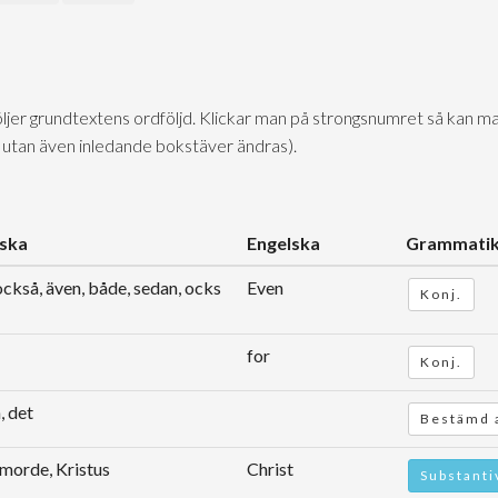
följer grundtextens ordföljd. Klickar man på strongsnumret så kan ma
 utan även inledande bokstäver ändras).
ska
Engelska
Grammati
också, även, både, sedan, ocks
Even
Konj.
for
Konj.
, det
Bestämd a
morde, Kristus
Christ
Substanti