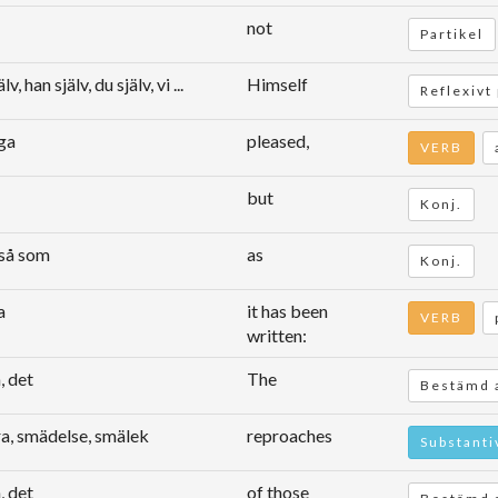
not
Partikel
älv, han själv, du själv, vi ...
Himself
Reflexivt
ga
pleased,
VERB
but
Konj.
 så som
as
Konj.
a
it has been
VERB
written:
, det
The
Bestämd a
a, smädelse, smälek
reproaches
Substanti
, det
of those