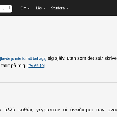
Om
Läs
Studera
sig själv, utan som det står skrive
[levde ju inte för att behaga]
allit på mig.
[
Ps 69:10
]
 ἀλλὰ καθὼς γέγραπται· οἱ ὀνειδισμοὶ τῶν ὀνει