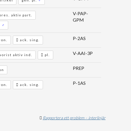
rtikel
gen. pl.
♂
V-PAP-
pres. aktiv part.
GPM
.
♂
P-2AS
ron.
ack. sing.
V-AAI-3P
aorist aktiv ind.
pl.
PREP
on
P-1AS
ron.
ack. sing.
Rapportera ett problem – interlinjär