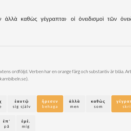
 ἀλλὰ καθὼς γέγραπται· οἱ ὀνειδισμοὶ τῶν ὀνε
extens ordföljd. Verben har en orange färg och substantiv är blåa. 
@karnbibeln.se).
χ
ἑαυτῷ
ἤρεσεν
ἀλλὰ
καθὼς
γέγρα
e
sig själv
behaga
men
som
skr
ἐπ᾽
ἐμέ.
på
mig