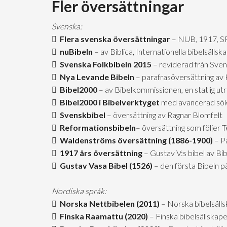
Fler översättningar
Svenska:
Flera svenska översättningar
– NUB, 1917, S
nuBibeln
– av Biblica, Internationella bibelsäll
Svenska Folkbibeln 2015
– reviderad från Sven
Nya Levande Bibeln
– parafrasöversättning av 
Bibel2000
– av Bibelkommissionen, en statlig u
Bibel2000 i Bibelverktyget
med avancerad sök
Svenskbibel
– översättning av Ragnar Blomfelt
Reformationsbibeln
– översättning som följer 
Waldenströms översättning (1886-1900)
– Pa
1917 års översättning
– Gustav V:s bibel av B
Gustav Vasa Bibel (1526)
– den första Bibeln p
Nordiska språk:
Norska Nettbibelen (2011)
– Norska bibelsäll
Finska Raamattu (2020)
– Finska bibelsällskap