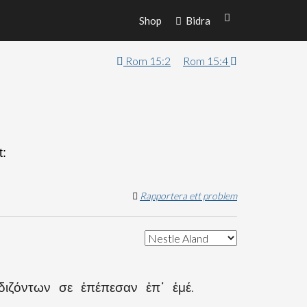
Shop
Bidra
Rom 15:2
Rom 15:4
t:
Rapportera ett problem
διζόντων σε ἐπέπεσαν ἐπ᾽ ἐμέ.