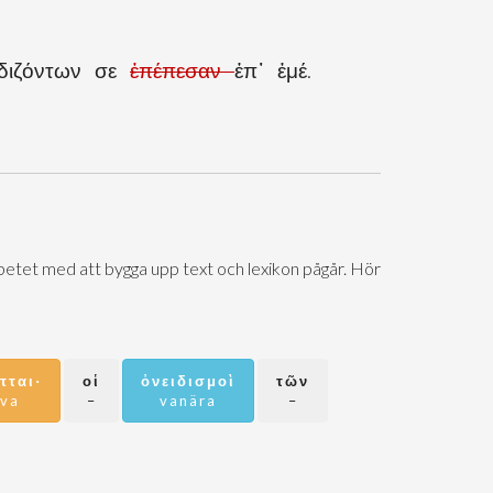
ιδιζόντων σε
ἐπέπεσαν
ἐπ᾽ ἐμέ.
Arbetet med att bygga upp text och lexikon pågår. Hör
πται·
οἱ
ὀνειδισμοὶ
τῶν
iva
–
vanära
–