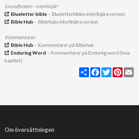
Grundtexten - interlinjär:
Blueletter bible
– Blueletterbibles interlinjära version
Bible Hub
– Biblehubs interlinjära version
Kommentarer:
Bible Hub
– Kommentarer på Biblehub
Enduring Word
– Kommentarer på Enduring word (hela
kapitlet)
Share
Facebook
Twitter
Pintere
Em
Om översättningen