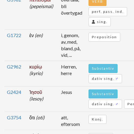
VERB
(pepeismai)
bli
perf. pass. ind.
övertygad
sing.
G1722
ἐν
(en)
i, genom,
Preposition
av, med,
bland, på,
vid, ...
G2962
κυρίῳ
Herren,
Substantiv
(kyrio)
herre
dativ sing.
♂
G2424
Ἰησοῦ
Jesus
Substantiv
(Iesoy)
dativ sing.
♂
Pe
G3754
ὅτι
(oti)
att,
Konj.
eftersom