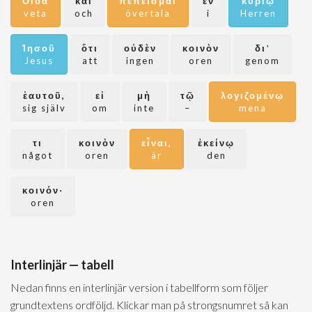
Οἶδα
καὶ
πέπεισμαι
ἐν
κυρίῳ
veta
och
övertala
i
Herren
Ἰησοῦ
ὅτι
οὐδὲν
κοινὸν
δι᾽
Jesus
att
ingen
oren
genom
ἑαυτοῦ,
εἰ
μὴ
τῷ
λογιζομένῳ
sig själv
om
inte
–
mena
τι
κοινὸν
εἶναι,
ἐκείνῳ
något
oren
är
den
κοινόν·
oren
Interlinjär — tabell
Nedan finns en interlinjär version i tabellform som följer
grundtextens ordföljd. Klickar man på strongsnumret så kan