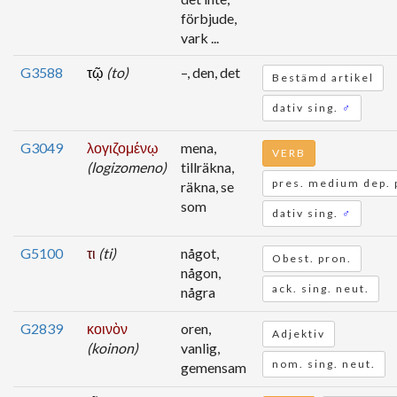
förbjude,
vark ...
G3588
τῷ
(to)
–, den, det
Bestämd artikel
dativ sing.
♂
G3049
λογιζομένῳ
mena,
VERB
(logizomeno)
tillräkna,
pres. medium dep. 
räkna, se
som
dativ sing.
♂
G5100
τι
(ti)
något,
Obest. pron.
någon,
ack. sing. neut.
några
G2839
κοινὸν
oren,
Adjektiv
(koinon)
vanlig,
nom. sing. neut.
gemensam