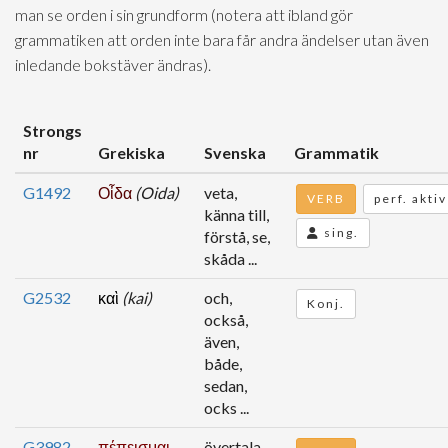
man se orden i sin grundform (notera att ibland gör
grammatiken att orden inte bara får andra ändelser utan även
inledande bokstäver ändras).
Strongs
nr
Grekiska
Svenska
Grammatik
G1492
Οἶδα
(Oida)
veta,
VERB
perf. aktiv
känna till,
sing.
förstå, se,
skåda ...
G2532
καὶ
(kai)
och,
Konj.
också,
även,
både,
sedan,
ocks ...
G3982
πέπεισμαι
övertala,