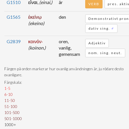
G1510
εἶναι,
(einai,)
är
VERB
pres. aktiv
G1565
ἐκείνῳ
den
Demonstrativt pron
(ekeino)
dativ sing.
♂
G2839
κοινόν·
oren,
Adjektiv
(koinon.)
vanlig,
nom. sing. neut.
gemensam
Färgen på orden markerar hur ovanlig användningen är, ju rödare desto
ovanligare.
Färgskala:
1-5
6-10
11-50
51-100
101-500
501-1000
1000+