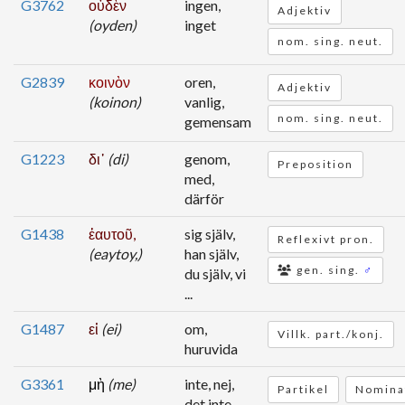
G3762
οὐδὲν
ingen,
Adjektiv
(oyden)
inget
nom. sing. neut.
G2839
κοινὸν
oren,
Adjektiv
(koinon)
vanlig,
nom. sing. neut.
gemensam
G1223
δι᾽
(di)
genom,
Preposition
med,
därför
G1438
ἑαυτοῦ,
sig själv,
Reflexivt pron.
(eaytoy,)
han själv,
gen. sing.
♂
du själv, vi
...
G1487
εἰ
(ei)
om,
Villk. part./konj.
huruvida
G3361
μὴ
(me)
inte, nej,
Partikel
Nomina
det inte,