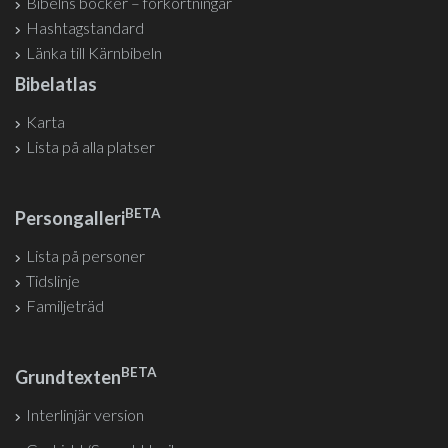
Bibelns böcker – förkortningar
Hashtagstandard
Länka till Kärnbibeln
Bibelatlas
Karta
Lista på alla platser
BETA
Persongalleri
Lista på personer
Tidslinje
Familjeträd
BETA
Grundtexten
Interlinjär version