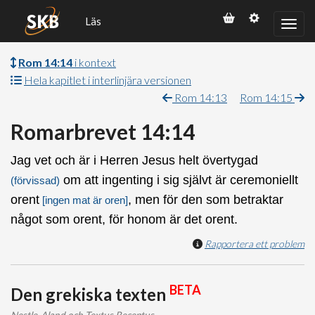
Läs
Rom 14:14
i kontext
Hela kapitlet i interlinjära versionen
Rom 14:13
Rom 14:15
Romarbrevet 14:14
Jag vet och är i Herren Jesus helt övertygad
om att ingenting i sig självt är ceremoniellt
(förvissad)
orent
, men för den som betraktar
[ingen mat är oren]
något som orent, för honom är det orent.
Rapportera ett problem
BETA
Den grekiska texten