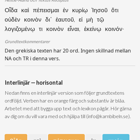
Nestle-Aland och Textus Receptus
Οἶδα καὶ πέπεισμαι ἐν κυρίῳ Ἰησοῦ ὅτι
οὐδὲν κοινὸν δι᾽ ἑαυτοῦ, εἰ μὴ τῷ
λογιζομένῳ τι κοινὸν εἶναι, ἐκείνῳ κοινόν·
Grundtextkommentarer
Den grekiska texten har 20 ord. Ingen skillnad mellan
NA och TR i denna vers.
Interlinjär — horisontal
Nedan finns en interlinjär version som följer grundtextens
ordföljd. Verben har en orange färg och substantiv är blåa.
Arbetet med att bygga upp text och lexikon pågår. Hör gärna
av dig om du vill vara med och hjälpa till (info@karnbibeln.se).