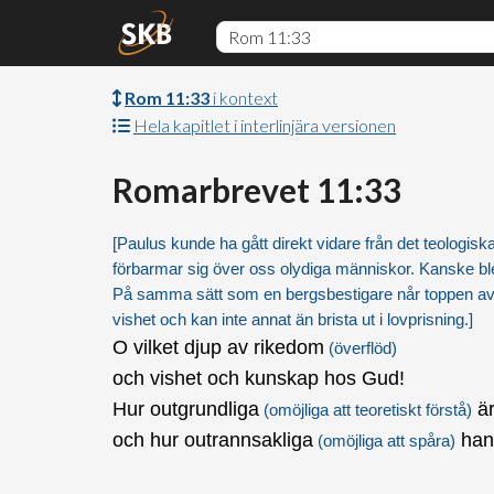
Rom 11:33
i kontext
Hela kapitlet i interlinjära versionen
Romarbrevet 11:33
[Paulus kunde ha gått direkt vidare från det teologiska
förbarmar sig över oss olydiga människor. Kanske ble
På samma sätt som en bergsbestigare når toppen av be
vishet och kan inte annat än brista ut i lovprisning.]
O vilket djup av rikedom
(överflöd)
och vishet och kunskap hos Gud!
Hur outgrundliga
är
(omöjliga att teoretiskt förstå)
och hur outrannsakliga
han
(omöjliga att spåra)