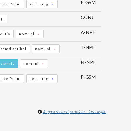
P-GSM
nde Pron.
gen. sing.
♂
CONJ
j.
A-NPF
ektiv
nom. pl.
♀
T-NPF
tämd artikel
nom. pl.
♀
N-NPF
stantiv
nom. pl.
♀
P-GSM
nde Pron.
gen. sing.
♂
Rapportera ett problem – interlinjär