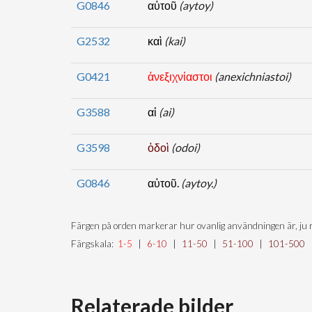
G0846
αὐτοῦ
(aytoy)
G2532
καὶ
(kai)
G0421
ἀνεξιχνίαστοι
(anexichniastoi)
G3588
αἱ
(ai)
G3598
ὁδοὶ
(odoi)
G0846
αὐτοῦ.
(aytoy.)
Färgen på orden markerar hur ovanlig användningen är, ju r
Färgskala:
1-5
|
6-10
|
11-50
|
51-100
|
101-500
Relaterade bilder