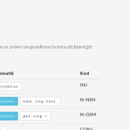
n se orden i sin grundform (notera att ibland gör
mmatik
Kod
INJ
erjektion
N-NSN
stantiv
nom. sing. neut.
N-GSM
stantiv
gen. sing.
♂
CONJ