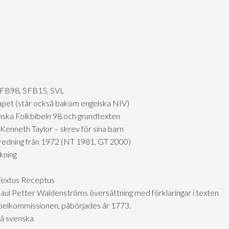
SFB98, SFB15, SVL
skapet (står också bakom engelska NIV)
nska Folkbibeln 98 och grundtexten
Kenneth Taylor – skrev för sina barn
tredning från 1972 (NT 1981, GT 2000)
kning
 Textus Receptus
aul Petter Waldenströms översättning med förklaringar i texten
ibelkommissionen, påbörjades år 1773.
på svenska