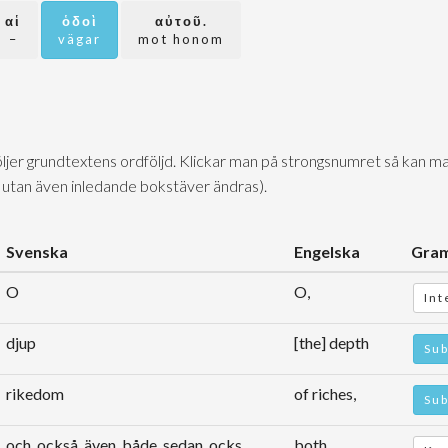
αἱ
ὁδοὶ
αὐτοῦ.
–
vägar
mot honom
följer grundtextens ordföljd. Klickar man på strongsnumret så kan ma
 utan även inledande bokstäver ändras).
Svenska
Engelska
Gra
O
O,
Int
djup
[the] depth
Sub
rikedom
of riches,
Sub
och, också, även, både, sedan, ocks ...
both