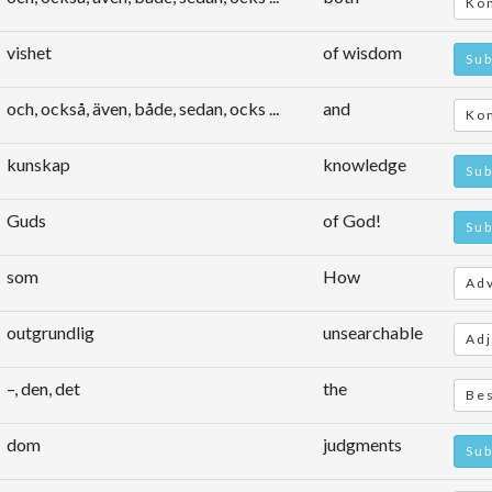
Kon
vishet
of wisdom
Sub
och, också, även, både, sedan, ocks ...
and
Kon
kunskap
knowledge
Sub
Guds
of God!
Sub
som
How
Ad
outgrundlig
unsearchable
Adj
–, den, det
the
Bes
dom
judgments
Sub