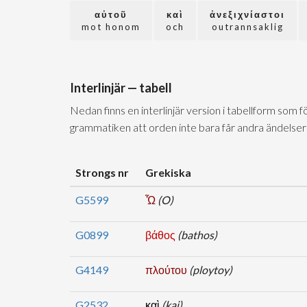
αὐτοῦ
καὶ
ἀνεξιχνίαστοι
mot honom
och
outrannsaklig
Interlinjär — tabell
Nedan finns en interlinjär version i tabellform som 
grammatiken att orden inte bara får andra ändelser
Strongs nr
Grekiska
G5599
Ὦ
(O)
G0899
βάθος
(bathos)
G4149
πλούτου
(ploytoy)
G2532
καὶ
(kai)