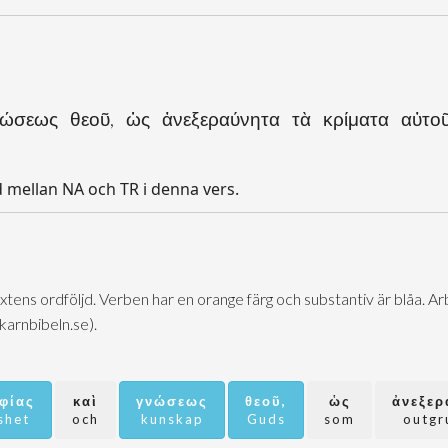
σεως θεοῦ, ὡς ἀνεξεραύνητα τὰ κρίματα αὐτοῦ 
d mellan NA och TR i denna vers.
extens ordföljd. Verben har en orange färg och substantiv är blåa. 
@karnbibeln.se).
φίας
καὶ
γνώσεως
θεοῦ,
ὡς
ἀνεξερ
shet
och
kunskap
Guds
som
outgr