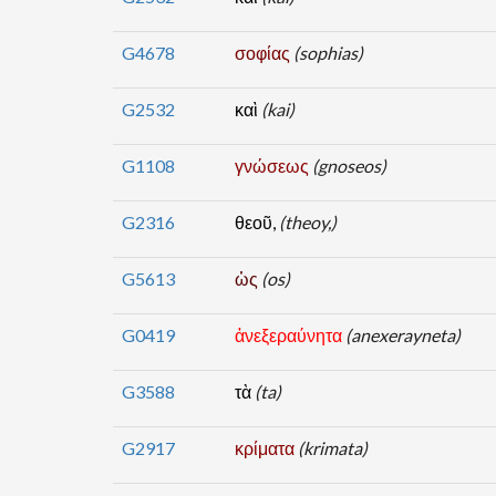
G4678
σοφίας
(sophias)
G2532
καὶ
(kai)
G1108
γνώσεως
(gnoseos)
G2316
θεοῦ,
(theoy,)
G5613
ὡς
(os)
G0419
ἀνεξεραύνητα
(anexerayneta)
G3588
τὰ
(ta)
G2917
κρίματα
(krimata)