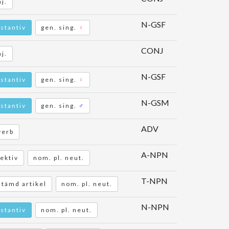
j.
N-GSF
stantiv
gen. sing.
♀
CONJ
j.
N-GSF
stantiv
gen. sing.
♀
N-GSM
stantiv
gen. sing.
♂
ADV
verb
A-NPN
ektiv
nom. pl. neut.
T-NPN
tämd artikel
nom. pl. neut.
N-NPN
stantiv
nom. pl. neut.