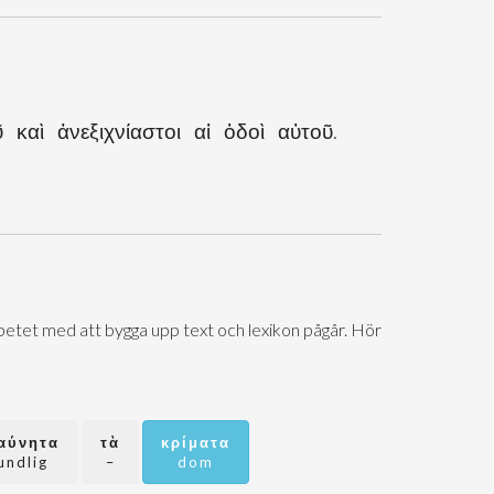
καὶ ἀνεξιχνίαστοι αἱ ὁδοὶ αὐτοῦ.
Arbetet med att bygga upp text och lexikon pågår. Hör
αύνητα
τὰ
κρίματα
undlig
–
dom