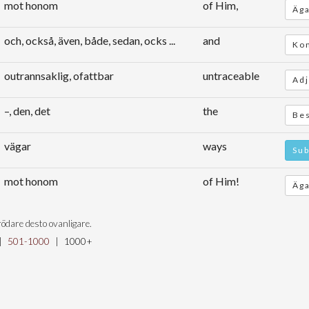
mot honom
of Him,
Äga
och, också, även, både, sedan, ocks ...
and
Kon
outrannsaklig, ofattbar
untraceable
Adj
–, den, det
the
Bes
vägar
ways
Sub
mot honom
of Him!
Äga
ödare desto ovanligare.
|
501-1000
|
1000+