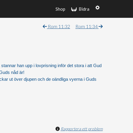
Shop
Bidra
Rom 11:32
Rom 11:34
 stannar han upp i lovprisning inför det stora i att Gud
 Guds nåd är!
ickar ut över djupen och de oändliga vyerna i Guds
Rapportera ett problem