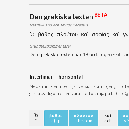
BETA
Den grekiska texten
Nestle-Aland och Textus Receptus
Ὦ βάθος πλούτου καὶ σοφίας καὶ γνώ
Grundtextkommentarer
Den grekiska texten har 18 ord. Ingen skillna
Interlinjär — horisontal
Nedan finns en interlinjär version som följer grundt
gärna av dig om du vill vara med och hjälpa till (info
Ὦ
βάθος
πλούτου
καὶ
σο
O
djup
rikedom
och
vi