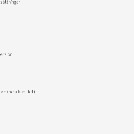
sättningar
version
d (hela kapitlet)