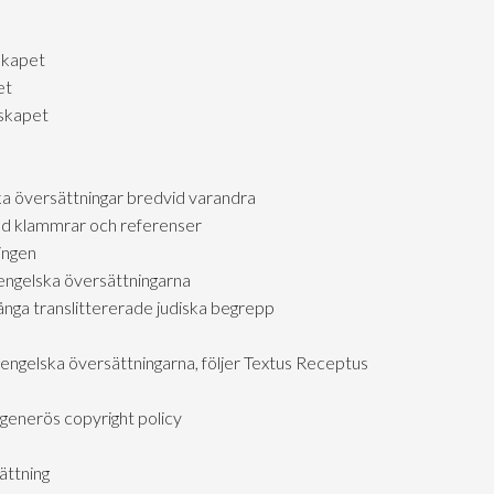
skapet
et
lskapet
ka översättningar bredvid varandra
d klammrar och referenser
ingen
engelska översättningarna
ga translittererade judiska begrepp
 engelska översättningarna, följer Textus Receptus
generös copyright policy
ättning