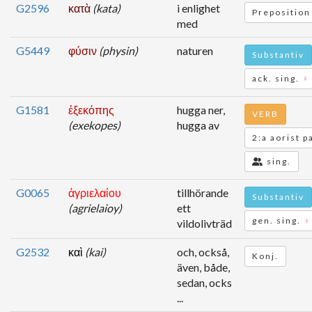
G2596
κατὰ
(kata)
i enlighet
Preposition
med
G5449
φύσιν
(physin)
naturen
Substantiv
ack. sing.
♀
G1581
ἐξεκόπης
hugga ner,
VERB
(exekopes)
hugga av
2:a aorist p
sing.
G0065
ἀγριελαίου
tillhörande
Substantiv
(agrielaioy)
ett
gen. sing.
♀
vildolivträd
G2532
καὶ
(kai)
och, också,
Konj.
även, både,
sedan, ocks
...