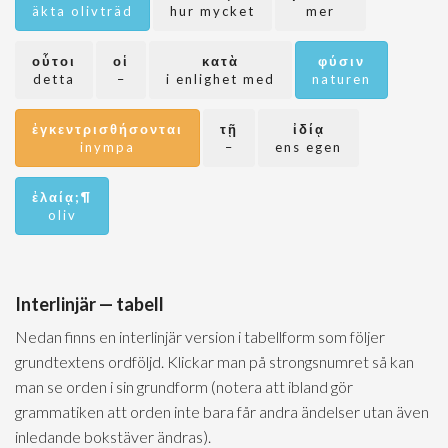
äkta olivträd
hur mycket
mer
οὗτοι
οἱ
κατὰ
φύσιν
detta
–
i enlighet med
naturen
ἐγκεντρισθήσονται
τῇ
ἰδίᾳ
inympa
–
ens egen
ἐλαίᾳ;¶
oliv
Interlinjär — tabell
Nedan finns en interlinjär version i tabellform som följer
grundtextens ordföljd. Klickar man på strongsnumret så kan
man se orden i sin grundform (notera att ibland gör
grammatiken att orden inte bara får andra ändelser utan även
inledande bokstäver ändras).