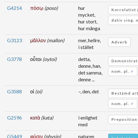
G4214
πόσῳ
(poso)
hur
Korrelativt
mycket,
dativ sing. 
hur stort,
hur många
G3123
μᾶλλον
(mallon)
mer, hellre,
Adverb
i stället
G3778
οὗτοι
(oytoi)
detta,
Demonstrati
denne, han,
nom. pl.
♂
det samma,
denne ...
G3588
οἱ
(oi)
–, den, det
Bestämd art
nom. pl.
♂
G2596
κατὰ
(kata)
i enlighet
Preposition
med
G5449
φύσιν
(physin)
naturen