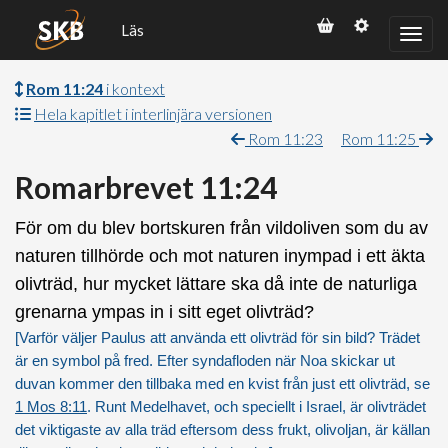
Läs
Rom 11:24
i kontext
Hela kapitlet i interlinjära versionen
Rom 11:23
Rom 11:25
Romarbrevet 11:24
För om du blev bortskuren från vildoliven som du av
naturen tillhörde och mot naturen inympad i ett äkta
olivträd, hur mycket lättare ska då inte de naturliga
grenarna ympas in i sitt eget olivträd?
[Varför väljer Paulus att använda ett olivträd för sin bild? Trädet
är en symbol på fred. Efter syndafloden när Noa skickar ut
duvan kommer den tillbaka med en kvist från just ett olivträd, se
1 Mos 8:11
. Runt Medelhavet, och speciellt i Israel, är olivträdet
det viktigaste av alla träd eftersom dess frukt, olivoljan, är källan