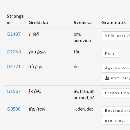
Strongs
nr
Grekiska
Svenska
Grammatik
G1487
εἰ
(ei)
om,
Villk. part./
huruvida
G1063
γὰρ
(gar)
för
Konj.
G4771
σὺ
(sy)
du
Ägande Pro
nom. sin
G1537
ἐκ
(ek)
av, från, ut
Preposition
ur, med, på
G3588
τῆς
(tes)
–, den, det
Bestämd art
gen. sing.
♀