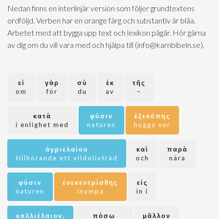
Nedan finns en interlinjär version som följer grundtextens
ordföljd. Verben har en orange färg och substantiv är blåa.
Arbetet med att bygga upp text och lexikon pågår. Hör gärna
av dig om du vill vara med och hjälpa till (info@karnbibeln.se).
εἰ
γὰρ
σὺ
ἐκ
τῆς
om
för
du
av
–
κατὰ
φύσιν
ἐξεκόπης
i enlighet med
naturen
hugga ner
ἀγριελαίου
καὶ
παρὰ
tillhörande ett vildolivträd
och
nära
φύσιν
ἐνεκεντρίσθης
εἰς
naturen
inympa
in i
καλλιέλαιον,
πόσῳ
μᾶλλον