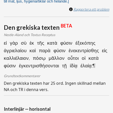
till mat, ljus, hygienartiklar och helande.]
Rapportera ett problem
BETA
Den grekiska texten
Nestle-Aland och Textus Receptus
εἰ γὰρ σὺ ἐκ τῆς κατὰ φύσιν ἐξεκόπης
ἀγριελαίου καὶ παρὰ φύσιν ἐνεκεντρίσθης εἰς
καλλιέλαιον, πόσῳ μᾶλλον οὗτοι οἱ κατὰ
φύσιν ἐγκεντρισθήσονται τῇ ἰδίᾳ ἐλαίᾳ;¶
Grundtextkommentarer
Den grekiska texten har 25 ord. Ingen skillnad mellan
NA och TR i denna vers.
Interlinjär — horisontal