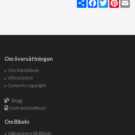
Share
Facebook
Twitter
Pintere
Em
Om översättningen
Om Kärnbibeln
Vittnesbörd
Generös copyright
Blogg
Instruktionsfilmer
Om Bibeln
Välkommen till Bibeln