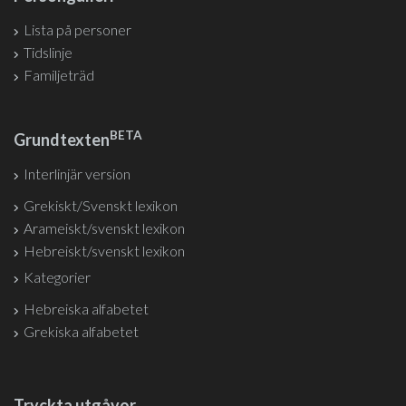
Lista på personer
Tidslinje
Familjeträd
BETA
Grundtexten
Interlinjär version
Grekiskt/Svenskt lexikon
Arameiskt/svenskt lexikon
Hebreiskt/svenskt lexikon
Kategorier
Hebreiska alfabetet
Grekiska alfabetet
Tryckta utgåvor