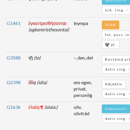
Substantiv
ack. sing.
♀
G1461
ἐγκεντρισθήσονται
inympa
VERB
(egkentristhesontai)
fut. pass. in
pl.
G3588
τῇ
(te)
–, den, det
Bestämd art
dativ sing.
G2398
ἰδίᾳ
(idia)
ens egen,
Adjektiv
privat,
dativ sing.
personlig
G1636
ἐλαίᾳ;¶
(elaia;)
oliv,
Substantiv
olivträd
dativ sing.