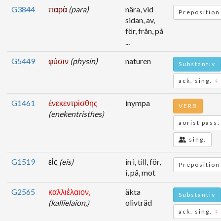
G3844
παρὰ
(para)
nära, vid
Preposition
sidan, av,
för, från, på
...
G5449
φύσιν
(physin)
naturen
Substantiv
ack. sing.
♀
G1461
ἐνεκεντρίσθης
inympa
VERB
(enekentristhes)
aorist pass.
sing.
G1519
εἰς
(eis)
in i, till, för,
Preposition
i, på, mot
G2565
καλλιέλαιον,
äkta
Substantiv
(kallielaion,)
olivträd
ack. sing.
♀