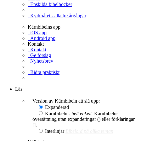
Enskilda bibelböcker
Kyrkoåret - alla tre årgångar
Kärnbibelns app
iOS app
Android app
Kontakt
Kontakt
Ge förslag
Nyhetsbrev
Bidra praktiskt
Ge en gåva
Läs
Version av Kärnbibeln att slå upp:
Expanderad
Kärnbibeln -
helt enkelt
Kärnbibelns
översättning utan expanderingar () eller förklaringar
[].
Interlinjär
Bibelord på olika teman