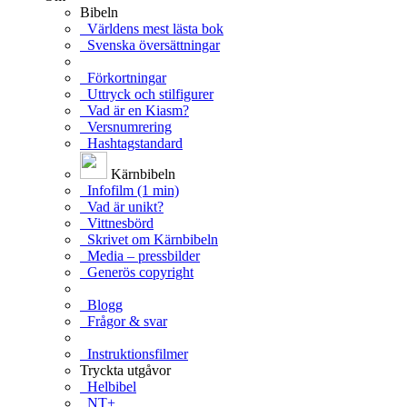
Bibeln
Världens mest lästa bok
Svenska översättningar
Förkortningar
Uttryck och stilfigurer
Vad är en Kiasm?
Versnumrering
Hashtagstandard
Kärnbibeln
Infofilm (1 min)
Vad är unikt?
Vittnesbörd
Skrivet om Kärnbibeln
Media – pressbilder
Generös copyright
Blogg
Frågor & svar
Instruktionsfilmer
Tryckta utgåvor
Helbibel
NT+