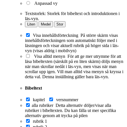
Anpassad vy
Textstorlek:
Storlek för bibeltext och introduktionen i
läs-vyn.
Liten
Medel
Stor
Visa innehållsförteckning
På större skärm visas
innehållsförteckningen som automatiskt följer med i
läsningen och visar aktuell rubrik på höger sida i läs-
vyn (visas aldrig i mobilvyn)
Visa alltid menyn
För att ge mer utrymme för att
läsa bibeltexten (särskilt på en liten skärm) döljs menyn
när man skrollar nedåt i läs-vyn, men visas när man
scrollar upp igen. Vill man alltid visa menyn så kryssa i
detta val. Denna inställning gäller bara läs-vyn.
Bibeltext
kapitel
versnummer
alla rubriker
Detta alternativ döljer/visar alla
rubriker i bibeltexten. Du kan fälla ut mer specifika
alternativ genom att trycka på pilen
rubrik 1
rubrik 2