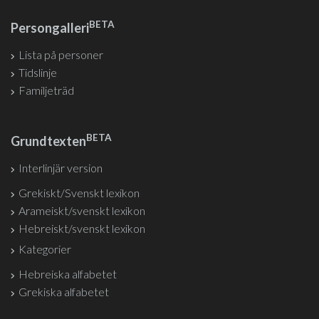
BETA
Persongalleri
Lista på personer
Tidslinje
Familjeträd
BETA
Grundtexten
Interlinjär version
Grekiskt/Svenskt lexikon
Arameiskt/svenskt lexikon
Hebreiskt/svenskt lexikon
Kategorier
Hebreiska alfabetet
Grekiska alfabetet