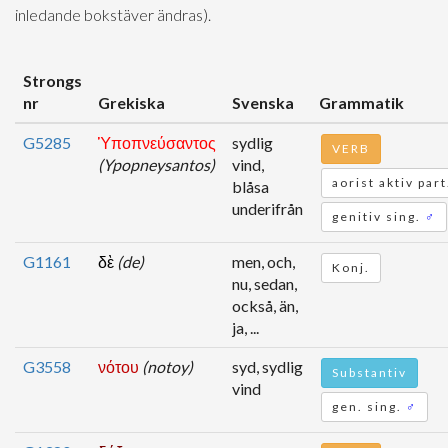
inledande bokstäver ändras).
Strongs
nr
Grekiska
Svenska
Grammatik
G5285
Ὑποπνεύσαντος
sydlig
VERB
(Ypopneysantos)
vind,
aorist aktiv part
blåsa
underifrån
genitiv sing.
♂
G1161
δὲ
(de)
men, och,
Konj.
nu, sedan,
också, än,
ja, ...
G3558
νότου
(notoy)
syd, sydlig
Substantiv
vind
gen. sing.
♂