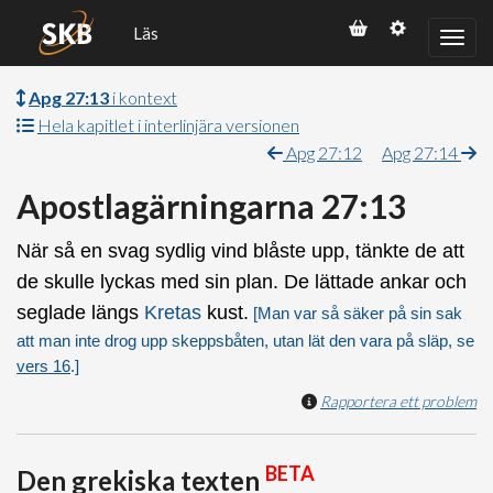
Läs
Apg 27:13
i kontext
Hela kapitlet i interlinjära versionen
Apg 27:12
Apg 27:14
Apostlagärningarna 27:13
När så en svag sydlig vind blåste upp, tänkte de att
de skulle lyckas med sin plan. De lättade ankar och
seglade längs
Kretas
kust.
[Man var så säker på sin sak
att man inte drog upp skeppsbåten, utan lät den vara på släp, se
vers 16
.]
Rapportera ett problem
BETA
Den grekiska texten