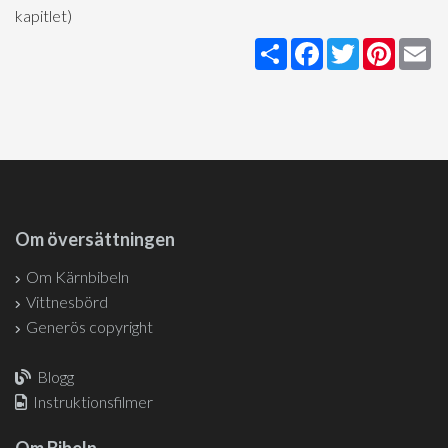
kapitlet)
Share
Facebook
Twitter
Pintere
Em
Om översättningen
Om Kärnbibeln
Vittnesbörd
Generös copyright
Blogg
Instruktionsfilmer