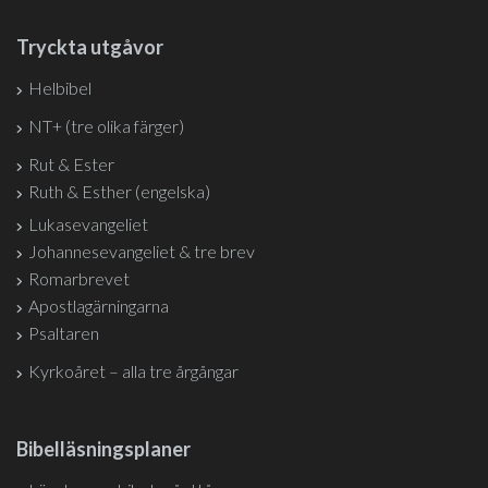
Tryckta utgåvor
Helbibel
NT+ (tre olika färger)
Rut & Ester
Ruth & Esther (engelska)
Lukasevangeliet
Johannesevangeliet & tre brev
Romarbrevet
Apostlagärningarna
Psaltaren
Kyrkoåret – alla tre årgångar
Bibelläsningsplaner