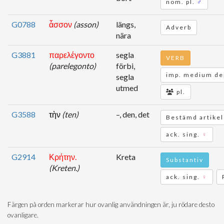
nom. pl.
♂
G0788
ἆσσον
(asson)
längs,
Adverb
nära
G3881
παρελέγοντο
segla
VERB
(parelegonto)
förbi,
imp. medium dep
segla
utmed
pl.
G3588
τὴν
(ten)
–, den, det
Bestämd artikel
ack. sing.
♀
G2914
Κρήτην.
Kreta
Substantiv
(Kreten.)
ack. sing.
♀
Färgen på orden markerar hur ovanlig användningen är, ju rödare desto
ovanligare.