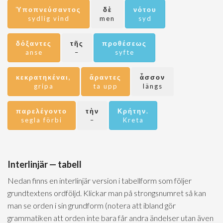
Ὑποπνεύσαντος
δὲ
νότου
sydlig vind
men
syd
δόξαντες
τῆς
προθέσεως
anse
–
syfte
κεκρατηκέναι,
ἄραντες
ἆσσον
gripa
ta upp
längs
παρελέγοντο
τὴν
Κρήτην.
segla förbi
–
Kreta
Interlinjär — tabell
Nedan finns en interlinjär version i tabellform som följer
grundtextens ordföljd. Klickar man på strongsnumret så kan
man se orden i sin grundform (notera att ibland gör
grammatiken att orden inte bara får andra ändelser utan även