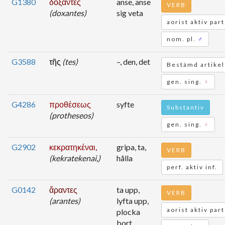
G1380
δόξαντες
anse, anse
VERB
(doxantes)
sig veta
aorist aktiv part
nom. pl.
♂
G3588
τῆς
(tes)
–, den, det
Bestämd artikel
gen. sing.
♀
G4286
προθέσεως
syfte
Substantiv
(protheseos)
gen. sing.
♀
G2902
κεκρατηκέναι,
gripa, ta,
VERB
(kekratekenai,)
hålla
perf. aktiv inf.
G0142
ἄραντες
ta upp,
VERB
(arantes)
lyfta upp,
aorist aktiv part
plocka
bort