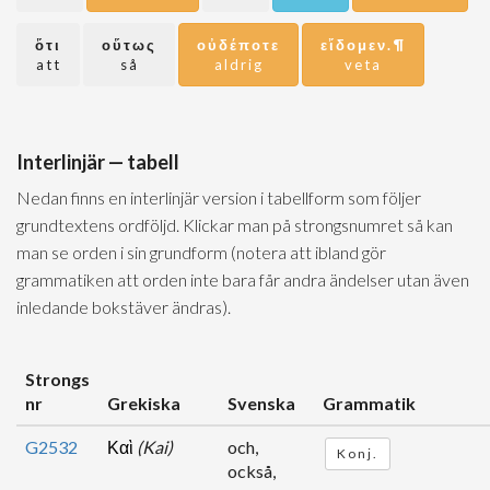
ὅτι
οὕτως
οὐδέποτε
εἴδομεν.¶
att
så
aldrig
veta
Interlinjär — tabell
Nedan finns en interlinjär version i tabellform som följer
grundtextens ordföljd. Klickar man på strongsnumret så kan
man se orden i sin grundform (notera att ibland gör
grammatiken att orden inte bara får andra ändelser utan även
inledande bokstäver ändras).
Strongs
nr
Grekiska
Svenska
Grammatik
G2532
Καὶ
(Kai)
och,
Konj.
också,