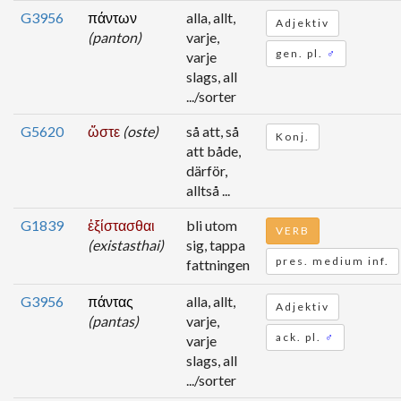
G3956
πάντων
alla, allt,
Adjektiv
(panton)
varje,
gen. pl.
♂
varje
slags, all
.../sorter
G5620
ὥστε
(oste)
så att, så
Konj.
att både,
därför,
alltså ...
G1839
ἐξίστασθαι
bli utom
VERB
(existasthai)
sig, tappa
pres. medium inf.
fattningen
G3956
πάντας
alla, allt,
Adjektiv
(pantas)
varje,
ack. pl.
♂
varje
slags, all
.../sorter