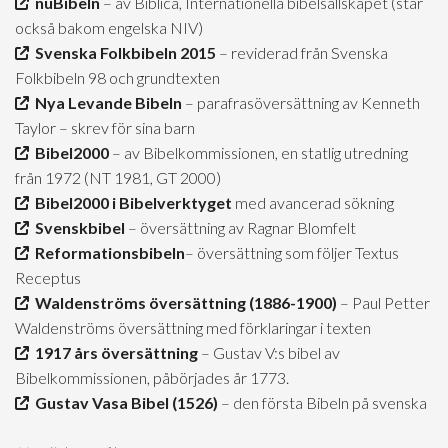
nuBibeln
– av Biblica, Internationella bibelsällskapet (står
också bakom engelska NIV)
Svenska Folkbibeln 2015
– reviderad från Svenska
Folkbibeln 98 och grundtexten
Nya Levande Bibeln
– parafrasöversättning av Kenneth
Taylor – skrev för sina barn
Bibel2000
– av Bibelkommissionen, en statlig utredning
från 1972 (NT 1981, GT 2000)
Bibel2000 i Bibelverktyget
med avancerad sökning
Svenskbibel
– översättning av Ragnar Blomfelt
Reformationsbibeln
– översättning som följer Textus
Receptus
Waldenströms översättning (1886-1900)
– Paul Petter
Waldenströms översättning med förklaringar i texten
1917 års översättning
– Gustav V:s bibel av
Bibelkommissionen, påbörjades år 1773.
Gustav Vasa Bibel (1526)
– den första Bibeln på svenska