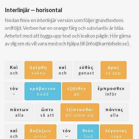
Interlinjär — horisontal
Nedan finns en interlinjär version som följer grundtextens
ordföljd. Verben har en orange färg och substantiv är blåa.
Arbetet med att bygga upp text och lexikon pågår. Hör gärna
av dig om du vill vara med och hjälpa till (info@karnbibeln.se).
Καὶ
ἠγέρθη
καὶ
εὐθὺς
ἄρας
och
vakna
och
genast
ta upp
τὸν
κράβαττον
ἐξῆλθεν
ἔμπροσθεν
–
bädd
gå
inför
πάντων
ὥστε
ἐξίστασθαι
πάντας
alla
så att
bli utom sig
alla
καὶ
δοξάζειν
τὸν
θεὸν
λέγοντας
och
prisa
–
Gud
säga