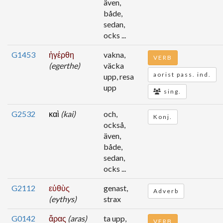
även,
både,
sedan,
ocks ...
G1453
ἠγέρθη
vakna,
VERB
(egerthe)
väcka
aorist pass. ind.
upp, resa
upp
sing.
G2532
καὶ
(kai)
och,
Konj.
också,
även,
både,
sedan,
ocks ...
G2112
εὐθὺς
genast,
Adverb
(eythys)
strax
G0142
ἄρας
(aras)
ta upp,
VERB