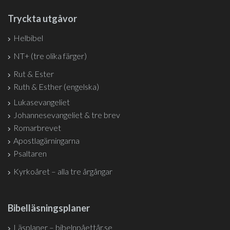
Tryckta utgåvor
Helbibel
NT+ (tre olika färger)
Rut & Ester
Ruth & Esther (engelska)
Lukasevangeliet
Johannesevangeliet & tre brev
Romarbrevet
Apostlagärningarna
Psaltaren
Kyrkoåret – alla tre årgångar
Bibelläsningsplaner
Läsplaner – bibelnpåettår.se