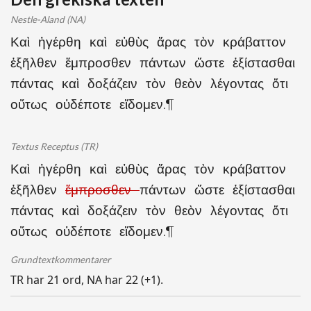
Nestle-Aland (NA)
Καὶ ἠγέρθη καὶ εὐθὺς ἄρας τὸν κράβαττον
ἐξῆλθεν ἔμπροσθεν πάντων ὥστε ἐξίστασθαι
πάντας καὶ δοξάζειν τὸν θεὸν λέγοντας ὅτι
οὕτως οὐδέποτε εἴδομεν.¶
Textus Receptus (TR)
Καὶ ἠγέρθη καὶ εὐθὺς ἄρας τὸν κράβαττον
ἐξῆλθεν
ἔμπροσθεν
πάντων ὥστε ἐξίστασθαι
πάντας καὶ δοξάζειν τὸν θεὸν λέγοντας ὅτι
οὕτως οὐδέποτε εἴδομεν.¶
Grundtextkommentarer
TR har 21 ord, NA har 22 (+1).