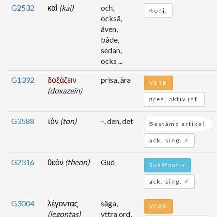
G2532
καὶ
(kai)
och,
Konj.
också,
även,
både,
sedan,
ocks ...
G1392
δοξάζειν
prisa, ära
VERB
(doxazein)
pres. aktiv inf.
G3588
τὸν
(ton)
–, den, det
Bestämd artikel
ack. sing.
♂
G2316
θεὸν
(theon)
Gud
Substantiv
ack. sing.
♂
G3004
λέγοντας
säga,
VERB
(legontas)
yttra ord,