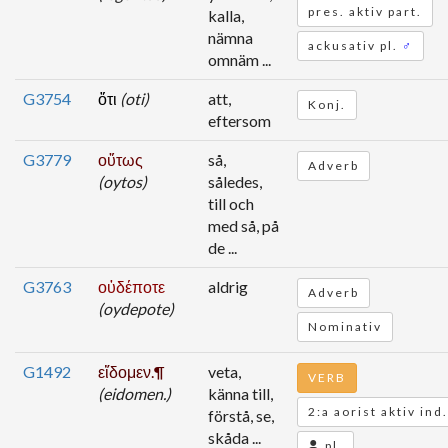
pres. aktiv part.
kalla,
nämna
ackusativ pl.
♂
omnäm ...
G3754
ὅτι
(oti)
att,
Konj.
eftersom
G3779
οὕτως
så,
Adverb
(oytos)
således,
till och
med så, på
de ...
G3763
οὐδέποτε
aldrig
Adverb
(oydepote)
Nominativ
G1492
εἴδομεν.¶
veta,
VERB
(eidomen.)
känna till,
2:a aorist aktiv ind.
förstå, se,
skåda ...
pl.