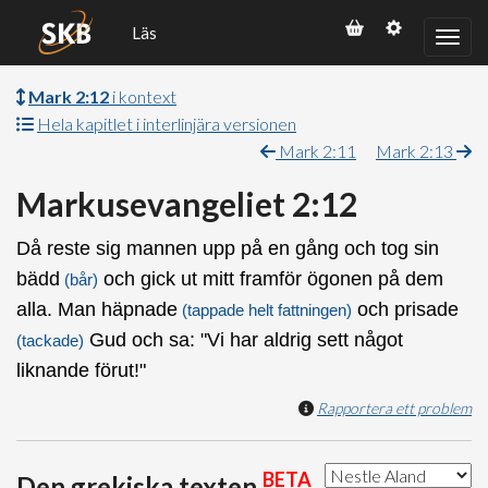
Läs
Mark 2:12
i kontext
Hela kapitlet i interlinjära versionen
Mark 2:11
Mark 2:13
Markusevangeliet 2:12
Då reste sig mannen upp på en gång och tog sin
bädd
och gick ut mitt framför ögonen på dem
(bår)
alla. Man häpnade
och prisade
(tappade helt fattningen)
Gud och sa: "Vi har aldrig sett något
(tackade)
liknande förut!"
Rapportera ett problem
BETA
Den grekiska texten