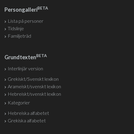
BETA
Persongalleri
Lista på personer
Tidslinje
Familjeträd
BETA
Grundtexten
Interlinjär version
Grekiskt/Svenskt lexikon
Arameiskt/svenskt lexikon
Hebreiskt/svenskt lexikon
Kategorier
Hebreiska alfabetet
Grekiska alfabetet