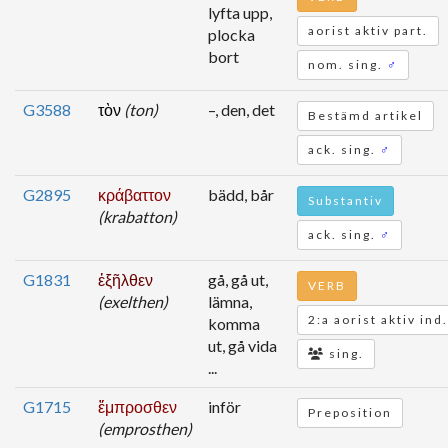
lyfta upp,
aorist aktiv part.
plocka
bort
nom. sing.
♂
G3588
τὸν
(ton)
–, den, det
Bestämd artikel
ack. sing.
♂
G2895
κράβαττον
bädd, bår
Substantiv
(krabatton)
ack. sing.
♂
G1831
ἐξῆλθεν
gå, gå ut,
VERB
(exelthen)
lämna,
2:a aorist aktiv ind.
komma
ut, gå vida
sing.
...
G1715
ἔμπροσθεν
inför
Preposition
(emprosthen)