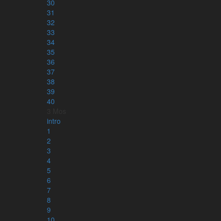
30
31
32
33
34
35
36
37
38
39
40
3 Mos
Läs mer om appen
intro
1
2
3
4
5
6
7
8
9
10