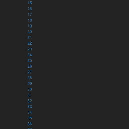
Bibelatlas
15
16
Karta
17
Lista på alla platser
18
19
20
21
BETA
Persongalleri
22
Lista på personer
23
Tidslinje
24
Familjeträd
25
26
27
28
BETA
Grundtexten
29
30
Interlinjär version
31
Grekiskt/Svenskt lexikon
32
Arameiskt/svenskt lexikon
33
Hebreiskt/svenskt lexikon
34
35
Kategorier
36
Hebreiska alfabetet