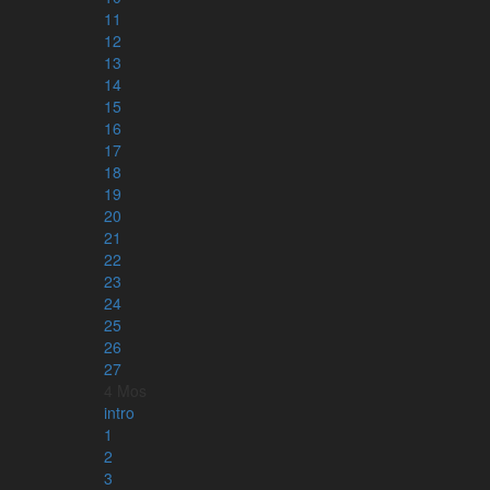
11
12
13
14
15
16
17
Kontakt
18
info@karnbibeln.se
19
Ge förslag
20
Bidra
21
22
23
Följ oss
24
25
Instagram
26
Facebook
27
Youtube
4 Mos
Nyhetsbrev
intro
1
2
Stöd arbetet
3