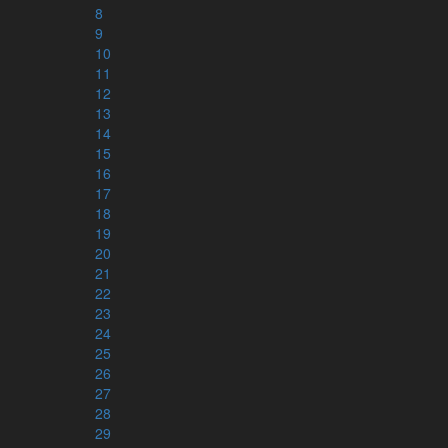
8
Läsplaner via e-post – minbibelplan.se
9
Kyrkoåret – kyrkoaretstexter.se
10
Torah och haftarah texter
11
12
13
14
Appar
15
16
17
18
19
20
21
22
23
24
25
26
27
28
29