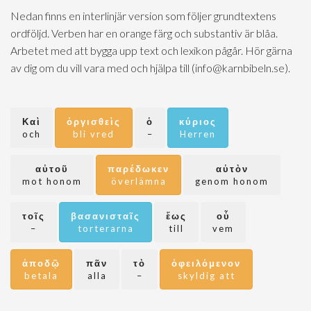
Nedan finns en interlinjär version som följer grundtextens
ordföljd. Verben har en orange färg och substantiv är blåa.
Arbetet med att bygga upp text och lexikon pågår. Hör gärna
av dig om du vill vara med och hjälpa till (info@karnbibeln.se).
Καὶ
ὀργισθεὶς
ὁ
κύριος
och
bli vred
–
Herren
αὐτοῦ
παρέδωκεν
αὐτὸν
mot honom
överlämna
genom honom
τοῖς
βασανισταῖς
ἕως
οὗ
–
torterarna
till
vem
ἀποδῷ
πᾶν
τὸ
ὀφειλόμενον
betala
alla
–
skyldig att