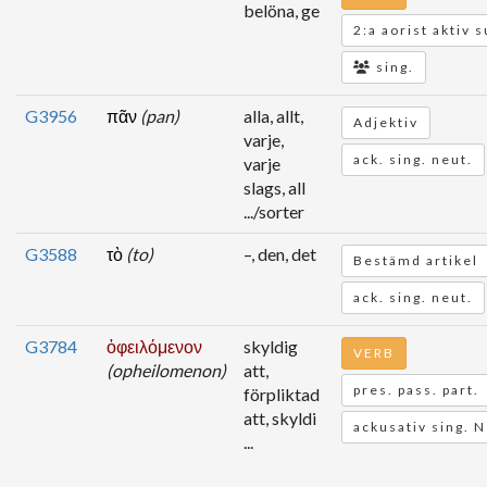
belöna, ge
2:a aorist aktiv s
sing.
G3956
πᾶν
(pan)
alla, allt,
Adjektiv
varje,
ack. sing. neut.
varje
slags, all
.../sorter
G3588
τὸ
(to)
–, den, det
Bestämd artikel
ack. sing. neut.
G3784
ὀφειλόμενον
skyldig
VERB
(opheilomenon)
att,
pres. pass. part.
förpliktad
att, skyldi
ackusativ sing. 
...