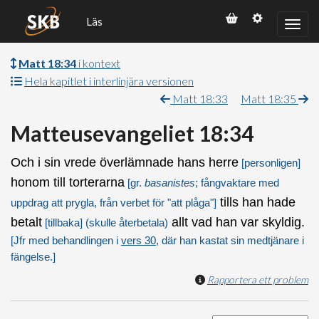
Läs
Matt 18:34
i kontext
Hela kapitlet i interlinjära versionen
Matt 18:33
Matt 18:35
Matteusevangeliet 18:34
Och i sin vrede överlämnade hans herre
[personligen]
honom till torterarna
[gr.
basanistes
; fångvaktare med
tills han hade
uppdrag att prygla, från verbet för "att plåga"]
betalt
allt vad han var skyldig.
[tillbaka]
(skulle återbetala)
[Jfr med behandlingen i
vers 30
, där han kastat sin medtjänare i
fängelse.]
Rapportera ett problem