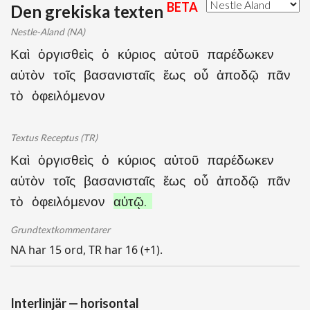
BETA
Den grekiska texten
Nestle-Aland (NA)
Καὶ ὀργισθεὶς ὁ κύριος αὐτοῦ παρέδωκεν
αὐτὸν τοῖς βασανισταῖς ἕως οὗ ἀποδῷ πᾶν
τὸ ὀφειλόμενον
Textus Receptus (TR)
Καὶ ὀργισθεὶς ὁ κύριος αὐτοῦ παρέδωκεν
αὐτὸν τοῖς βασανισταῖς ἕως οὗ ἀποδῷ πᾶν
τὸ ὀφειλόμενον
αὐτῷ.
Grundtextkommentarer
NA har 15 ord, TR har 16 (+1).
Interlinjär — horisontal