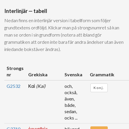
Interlinjär — tabell
Nedan finns en interlinjär version i tabellform som följer
grundtextens ordföljd. Klickar man på strongsnumret så kan
man se orden i sin grundform (notera att ibland gör
grammatiken att orden inte bara får andra ändelser utan även
inledande bokstäver ändras).
Strongs
nr
Grekiska
Svenska
Grammatik
G2532
Καὶ
(Kai)
och,
Konj.
också,
även,
både,
sedan,
ocks ...
G3710
ὀργισθεὶς
bli vred