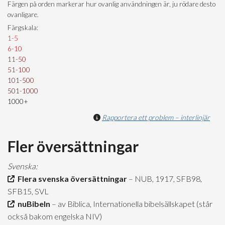
Färgen på orden markerar hur ovanlig användningen är, ju rödare desto
ovanligare.
Färgskala:
1-5
6-10
11-50
51-100
101-500
501-1000
1000+
Rapportera ett problem – interlinjär
Fler översättningar
Svenska:
Flera svenska översättningar
– NUB, 1917, SFB98,
SFB15, SVL
nuBibeln
– av Biblica, Internationella bibelsällskapet (står
också bakom engelska NIV)