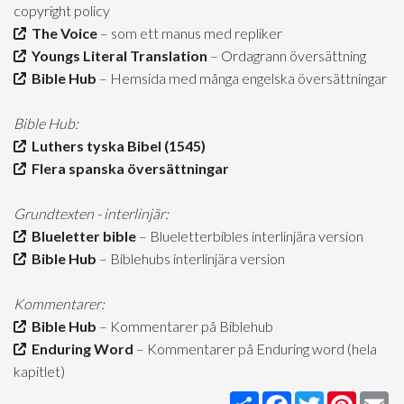
copyright policy
The Voice
– som ett manus med repliker
Youngs Literal Translation
– Ordagrann översättning
Bible Hub
– Hemsida med många engelska översättningar
Bible Hub:
Luthers tyska Bibel (1545)
Flera spanska översättningar
Grundtexten - interlinjär:
Blueletter bible
– Blueletterbibles interlinjära version
Bible Hub
– Biblehubs interlinjära version
Kommentarer:
Bible Hub
– Kommentarer på Biblehub
Enduring Word
– Kommentarer på Enduring word (hela
kapitlet)
Share
Facebook
Twitter
Pintere
Em