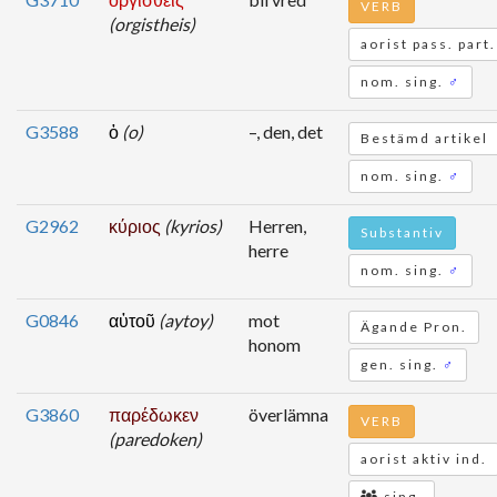
VERB
(orgistheis)
aorist pass. part.
nom. sing.
♂
G3588
ὁ
(o)
–, den, det
Bestämd artikel
nom. sing.
♂
G2962
κύριος
(kyrios)
Herren,
Substantiv
herre
nom. sing.
♂
G0846
αὐτοῦ
(aytoy)
mot
Ägande Pron.
honom
gen. sing.
♂
G3860
παρέδωκεν
överlämna
VERB
(paredoken)
aorist aktiv ind.
sing.