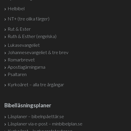
Helbibel
NT+ (tre olika färger)
Rut & Ester
Ruth & Esther (engelska)
Lukasevangeliet
Johannesevangeliet & tre brev
Romarbrevet
Apostlagärningarna
Psaltaren
Kyrkoåret – alla tre årgångar
Bibelläsningsplaner
Läsplaner – bibelnpåettår.se
Läsplaner via e-post – minbibelplan.se
Kyrkoåret – kyrkoaretstexter.se