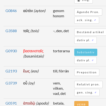
G0846
αὐτὸν
(ayton)
genom
Ägande Pron.
honom
ack. sing.
♂
G3588
τοῖς
(tois)
–, den, det
Bestämd artikel
dativ pl.
♂
G0930
βασανισταῖς
torterarna
Substantiv
(basanistais)
dativ pl.
♂
G2193
ἕως
(eos)
till, förrän
Preposition
G3739
οὗ
(oy)
vem,
Relativt pron.
vilken,
gen. sing.
♂
vad, det
G0591
ἀποδῷ
(apodo)
betala,
VERB