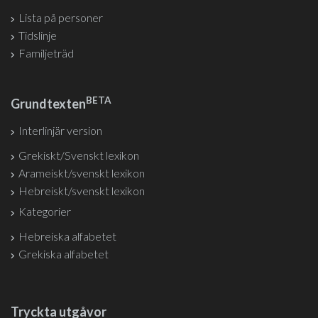
Lista på personer
Tidslinje
Familjeträd
BETA
Grundtexten
Interlinjär version
Grekiskt/Svenskt lexikon
Arameiskt/svenskt lexikon
Hebreiskt/svenskt lexikon
Kategorier
Hebreiska alfabetet
Grekiska alfabetet
Tryckta utgåvor