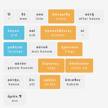
Ὁ
δὲ
οὐκ
ἀπεκρίθη
αὐτῇ
–
men
inte
svara
efter henne
λόγον.
καὶ
προσελθόντες
οἱ
ord
och
komma
–
μαθηταὶ
αὐτοῦ
ἠρώτουν
lärjunge
mot honom
fråga
αὐτὸν
λέγοντες·
ἀπόλυσον
genom honom
säga
skilja sig
αὐτήν,
ὅτι
κράζει
ὄπισθεν
henne
att
skrika
bakom
ἡμῶν.¶
oss