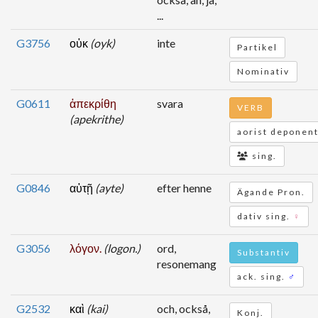
...
G3756
οὐκ
(oyk)
inte
Partikel
Nominativ
G0611
ἀπεκρίθη
svara
VERB
(apekrithe)
aorist deponent
sing.
G0846
αὐτῇ
(ayte)
efter henne
Ägande Pron.
dativ sing.
♀
G3056
λόγον.
(logon.)
ord,
Substantiv
resonemang
ack. sing.
♂
G2532
καὶ
(kai)
och, också,
Konj.