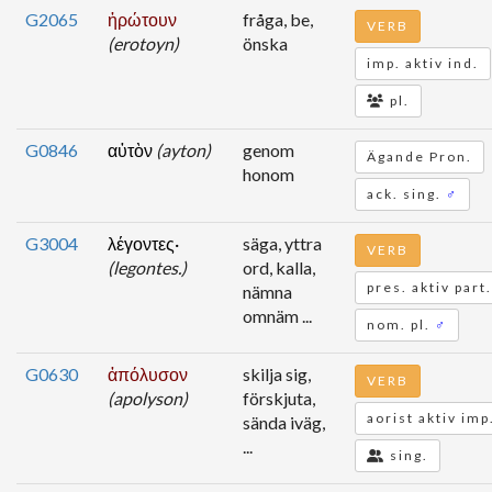
G2065
ἠρώτουν
fråga, be,
VERB
(erotoyn)
önska
imp. aktiv ind.
pl.
G0846
αὐτὸν
(ayton)
genom
Ägande Pron.
honom
ack. sing.
♂
G3004
λέγοντες·
säga, yttra
VERB
(legontes.)
ord, kalla,
pres. aktiv part.
nämna
omnäm ...
nom. pl.
♂
G0630
ἀπόλυσον
skilja sig,
VERB
(apolyson)
förskjuta,
aorist aktiv imp
sända iväg,
...
sing.