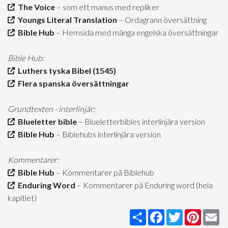
The Voice
– som ett manus med repliker
Youngs Literal Translation
– Ordagrann översättning
Bible Hub
– Hemsida med många engelska översättningar
Bible Hub:
Luthers tyska Bibel (1545)
Flera spanska översättningar
Grundtexten - interlinjär:
Blueletter bible
– Blueletterbibles interlinjära version
Bible Hub
– Biblehubs interlinjära version
Kommentarer:
Bible Hub
– Kommentarer på Biblehub
Enduring Word
– Kommentarer på Enduring word (hela
kapitlet)
Share
Facebook
Twitter
Pintere
Em