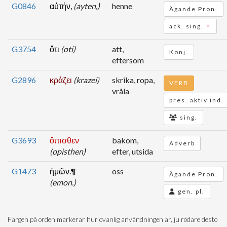
G0846
αὐτήν,
(ayten,)
henne
Ägande Pron.
ack. sing.
♀
G3754
ὅτι
(oti)
att,
Konj.
eftersom
G2896
κράζει
(krazei)
skrika, ropa,
VERB
vråla
pres. aktiv ind.
sing.
G3693
ὄπισθεν
bakom,
Adverb
(opisthen)
efter, utsida
G1473
ἡμῶν.¶
oss
Ägande Pron.
(emon.)
gen. pl.
Färgen på orden markerar hur ovanlig användningen är, ju rödare desto