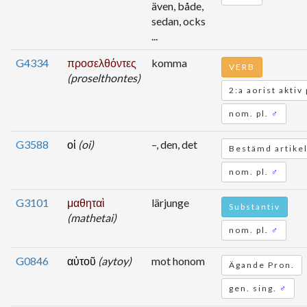
även, både,
sedan, ocks
...
G4334
προσελθόντες
komma
VERB
(proselthontes)
2:a aorist aktiv 
nom. pl.
♂
G3588
οἱ
(oi)
–, den, det
Bestämd artike
nom. pl.
♂
G3101
μαθηταὶ
lärjunge
Substantiv
(mathetai)
nom. pl.
♂
G0846
αὐτοῦ
(aytoy)
mot honom
Ägande Pron.
gen. sing.
♂