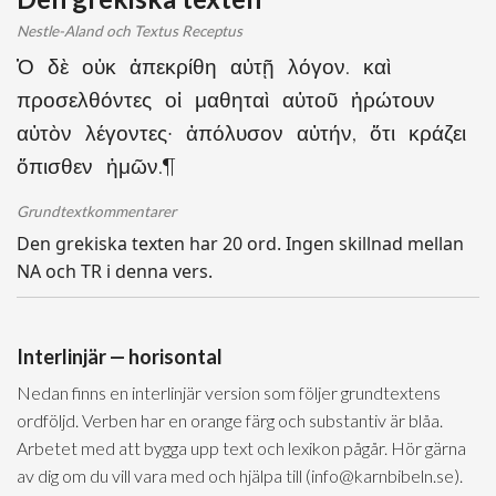
Nestle-Aland och Textus Receptus
Ὁ δὲ οὐκ ἀπεκρίθη αὐτῇ λόγον. καὶ
προσελθόντες οἱ μαθηταὶ αὐτοῦ ἠρώτουν
αὐτὸν λέγοντες· ἀπόλυσον αὐτήν, ὅτι κράζει
ὄπισθεν ἡμῶν.¶
Grundtextkommentarer
Den grekiska texten har 20 ord. Ingen skillnad mellan
NA och TR i denna vers.
Interlinjär — horisontal
Nedan finns en interlinjär version som följer grundtextens
ordföljd. Verben har en orange färg och substantiv är blåa.
Arbetet med att bygga upp text och lexikon pågår. Hör gärna
av dig om du vill vara med och hjälpa till (info@karnbibeln.se).