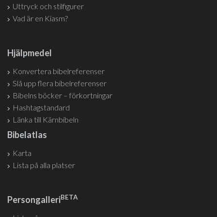
Uttryck och stilfigurer
Vad är en Kiasm?
Hjälpmedel
Konvertera bibelreferenser
Slå upp flera bibelreferenser
Bibelns böcker – förkortningar
Hashtagstandard
Länka till Kärnbibeln
Bibelatlas
Karta
Lista på alla platser
BETA
Persongalleri