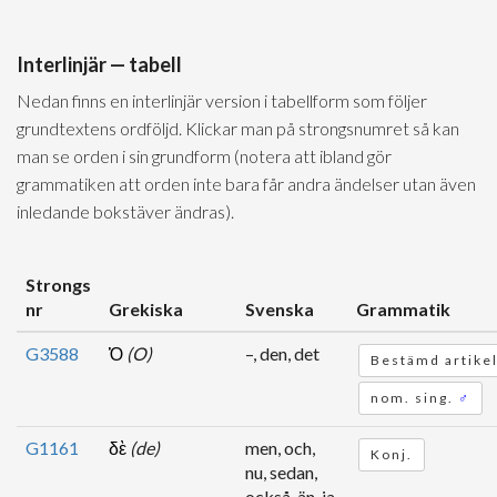
Interlinjär — tabell
Nedan finns en interlinjär version i tabellform som följer
grundtextens ordföljd. Klickar man på strongsnumret så kan
man se orden i sin grundform (notera att ibland gör
grammatiken att orden inte bara får andra ändelser utan även
inledande bokstäver ändras).
Strongs
nr
Grekiska
Svenska
Grammatik
G3588
Ὁ
(O)
–, den, det
Bestämd artike
nom. sing.
♂
G1161
δὲ
(de)
men, och,
Konj.
nu, sedan,
också, än, ja,