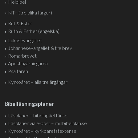
Helbibel
NT+ (tre olika färger)
Rut & Ester
Ruth & Esther (engelska)
Lukasevangeliet
Johannesevangeliet & tre brev
Romarbrevet
Apostlagärningarna
Psaltaren
Kyrkoåret – alla tre årgångar
Bibelläsningsplaner
Läsplaner – bibelnpåettår.se
Läsplaner via e-post – minbibelplan.se
Kyrkoåret – kyrkoaretstexter.se