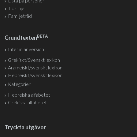
Lista på personer
Tidslinje
Familjeträd
BETA
Grundtexten
Interlinjär version
Grekiskt/Svenskt lexikon
Arameiskt/svenskt lexikon
Hebreiskt/svenskt lexikon
Kategorier
Hebreiska alfabetet
Grekiska alfabetet
Tryckta utgåvor