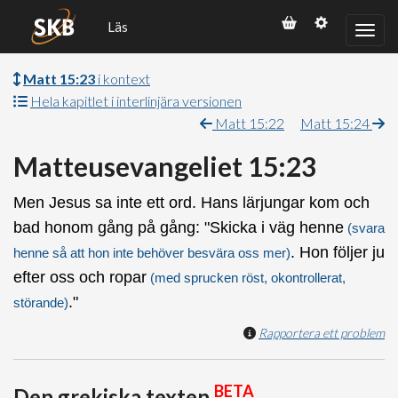
Läs
Matt 15:23
i kontext
Hela kapitlet i interlinjära versionen
Matt 15:22
Matt 15:24
Matteusevangeliet 15:23
Men Jesus sa inte ett ord. Hans lärjungar kom och
bad honom gång på gång: "Skicka i väg henne
(svara
. Hon följer ju
henne så att hon inte behöver besvära oss mer)
efter oss och ropar
(med sprucken röst, okontrollerat,
."
störande)
Rapportera ett problem
BETA
Den grekiska texten