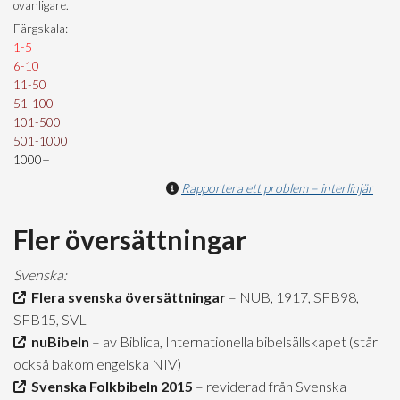
ovanligare.
Färgskala:
1-5
6-10
11-50
51-100
101-500
501-1000
1000+
Rapportera ett problem – interlinjär
Fler översättningar
Svenska:
Flera svenska översättningar
– NUB, 1917, SFB98,
SFB15, SVL
nuBibeln
– av Biblica, Internationella bibelsällskapet (står
också bakom engelska NIV)
Svenska Folkbibeln 2015
– reviderad från Svenska