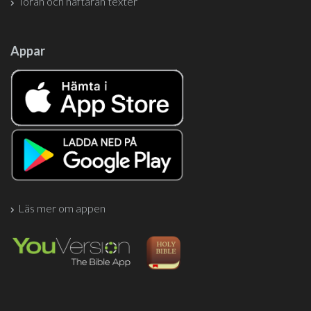
Torah och haftarah texter
Appar
Läs mer om appen