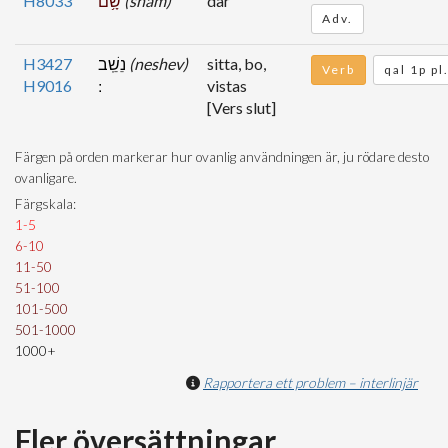
H8033
שָׁ֥ם
(sham)
där
Adv.
H3427
נֵשֵֽׁב
(neshev)
sitta, bo,
Verb
qal 1p pl
H9016
vistas
[Vers slut]
Färgen på orden markerar hur ovanlig användningen är, ju rödare desto
ovanligare.
Färgskala:
1-5
6-10
11-50
51-100
101-500
501-1000
1000+
Rapportera ett problem – interlinjär
Fler översättningar