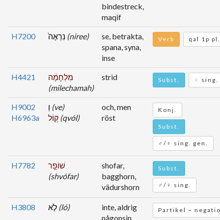
bindestreck,
maqif
H7200
נִרְאֶה֙
(niree)
se, betrakta,
Verb
qal 1p pl
spana, syna,
inse
H4421
מִלְחָמָ֔ה
strid
Subst.
♀
sing.
(milechamah)
H9002
וְ
(ve)
och, men
Konj.
H6963a
ק֥וֹל
(qvól)
röst
Subst.
♂/♀ sing. gen.
H7782
שׁוֹפָ֖ר
shofar,
Subst.
(shvófar)
bagghorn,
♂/♀ sing.
vädurshorn
H3808
לֹ֣א
(ló)
inte, aldrig
Partikel – negati
någonsin