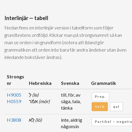
Interlinjär — tabell
Nedan finns en interlinjär version i tabellform som följer
grundtextens ordföljd. Klickar man på strongsnumret så kan
man se orden i sin grundform (notera att ibland gör
grammatiken att orden inte bara får andra ändelser utan även
inledande bokstäver ändras).
Strongs
nr
Hebreiska
Svenska
Grammatik
H9005
לֵ
(le)
till, för, av
Prep.
H0559
אמֹ֗ר
(mór)
säga, tala,
Verb
qal
tänka
H3808
לֹ֚א
(ló)
inte, aldrig
Partikel – negati
någonsin