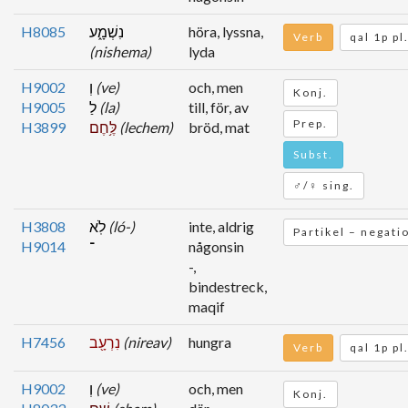
H8085
נִשְׁמָ֑ע
höra, lyssna,
Verb
qal 1p pl
(nishema)
lyda
H9002
וְ
(ve)
och, men
Konj.
H9005
לַ
(la)
till, för, av
Prep.
H3899
לֶּ֥חֶם
(lechem)
bröd, mat
Subst.
♂/♀ sing.
H3808
לֹֽא
(ló-)
inte, aldrig
Partikel – negati
H9014
־
någonsin
-,
bindestreck,
maqif
H7456
נִרְעָ֖ב
(nireav)
hungra
Verb
qal 1p pl
H9002
וְ
(ve)
och, men
Konj.