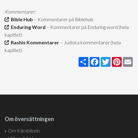
Kommentarer:
Bible Hub
– Kommentarer på Biblehub
Enduring Word
– Kommentarer på Enduring word (hela
kapitlet)
Rashis Kommentarer
– Judiska kommentarer (hela
kapitlet)
Share
Facebook
Twitter
Pintere
Em
Om översättningen
Om Kärnbibeln