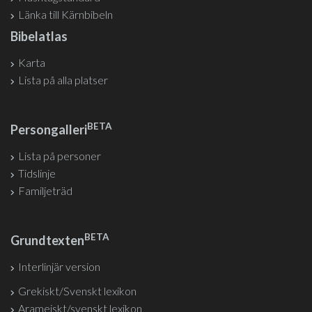
Länka till Kärnbibeln
Bibelatlas
Karta
Lista på alla platser
BETA
Persongalleri
Lista på personer
Tidslinje
Familjeträd
BETA
Grundtexten
Interlinjär version
Grekiskt/Svenskt lexikon
Arameiskt/svenskt lexikon