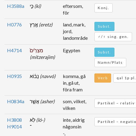
H3588a
כִּ֣י
(ki)
eftersom,
Konj.
för
H0776
אֶ֤רֶץ
(eretz)
land, mark,
Subst.
jord,
♂/♀ sing. gen.
landområde
H4714
מִצְרַ֙יִם֙
Egypten
Subst.
(mitzerajim)
Namn/Plats
H0935
נָב֔וֹא
(navvó)
komma, gå
Verb
qal 1p pl
in, gå ut,
föra fram
H0834a
אֲשֶׁ֤ר
(asher)
som, vilket,
Partikel – relativ
vilken
H3808
לֹֽא
(ló-)
inte, aldrig
Partikel – negati
H9014
־
någonsin
-,