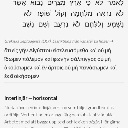
לֵאמֹר לֹא כִּי אֶרֶץ מִצְרַיִם נָבוֹא אֲשֶׁר
לֹא נִרְאֶה מִלְחָמָה וְקוֹל שׁוֹפָר לֹא
נִשְׁמָע וְלַלֶּחֶם לֹא נִרְעָב וְשָׁם נֵשֵׁב
Grekiska Septuaginta (LXX), Läsriktning från vänster till höger
ὅτι εἰς γῆν Αἰγύπτου εἰσελευσόμεθα καὶ οὐ μὴ
ἴδωμεν πόλεμον καὶ φωνὴν σάλπιγγος οὐ μὴ
ἀκούσωμεν καὶ ἐν ἄρτοις οὐ μὴ πεινάσωμεν καὶ
ἐκεῖ οἰκήσομεν
Interlinjär — horisontal
Nedan finns en interlinjär version som följer grundtextens
ordföljd. Verben har en orange färg och substantiv är blåa.
Arbetet med att bygga upp text och lexikon pågår. Hör gärna