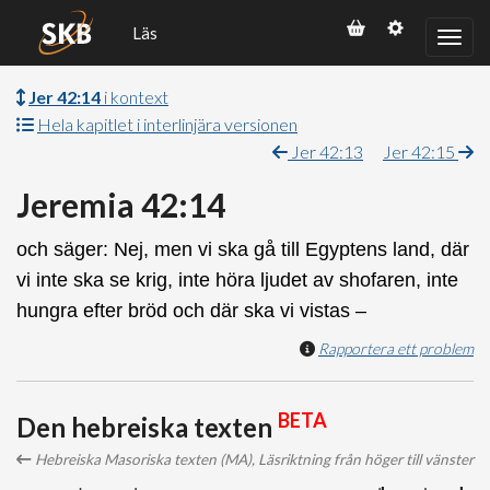
Läs
Jer 42:14
i kontext
Hela kapitlet i interlinjära versionen
Jer 42:13
Jer 42:15
Jeremia 42:14
och säger: Nej, men vi ska gå till Egyptens land, där
vi inte ska se krig, inte höra ljudet av shofaren, inte
hungra efter bröd och där ska vi vistas –
Rapportera ett problem
BETA
Den hebreiska texten
Hebreiska Masoriska texten (MA), Läsriktning från höger till vänster