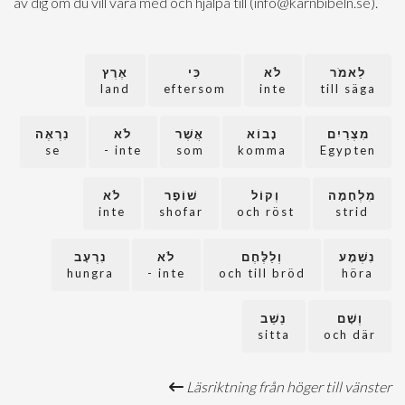
av dig om du vill vara med och hjälpa till (info@karnbibeln.se).
לֵאמֹר
לֹא
כִּי
אֶרֶץ
land
eftersom
inte
till säga
מִצְרַיִם
נָבוֹא
אֲשֶׁר
לֹא
נִרְאֶה
se
inte -
som
komma
Egypten
מִלְחָמָה
וְקוֹל
שׁוֹפָר
לֹא
inte
shofar
och röst
strid
נִשְׁמָע
וְלַלֶּחֶם
לֹא
נִרְעָב
hungra
inte -
och till bröd
höra
וְשָׁם
נֵשֵׁב
sitta
och där
Läsriktning från höger till vänster