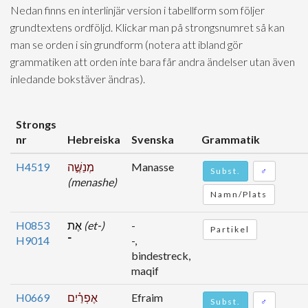
Nedan finns en interlinjär version i tabellform som följer
grundtextens ordföljd. Klickar man på strongsnumret så kan
man se orden i sin grundform (notera att ibland gör
grammatiken att orden inte bara får andra ändelser utan även
inledande bokstäver ändras).
Strongs
nr
Hebreiska
Svenska
Grammatik
H4519
מְנַשֶּׁ֣ה
Manasse
Subst.
♂
(menashe)
Namn/Plats
H0853
אֶת
(et-)
-
Partikel
H9014
־
-,
bindestreck,
maqif
H0669
אֶפְרַ֗יִם
Efraim
Subst.
♂