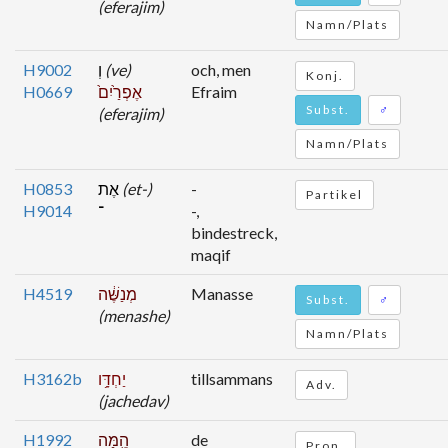
(eferajim)
Namn/Plats
H9002
וְ
(ve)
och, men
Konj.
H0669
אֶפְרַ֙יִם֙
Efraim
Subst.
♂
(eferajim)
Namn/Plats
H0853
אֶת
(et-)
-
Partikel
H9014
־
-,
bindestreck,
maqif
H4519
מְנַשֶּׁ֔ה
Manasse
Subst.
♂
(menashe)
Namn/Plats
H3162b
יַחְדָּ֥ו
tillsammans
Adv.
(jachedav)
H1992
הֵ֖מָּה
de
Pron.