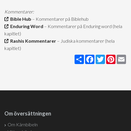
Kommentarer:
Bible Hub
– Kommentarer på Biblehub
Enduring Word
– Kommentarer på Enduring word (hela
kapitlet)
Rashis Kommentarer
– Judiska kommentarer (hela
kapitlet)
Share
Facebook
Twitter
Pintere
Em
Om översättningen
Om Kärnbibeln