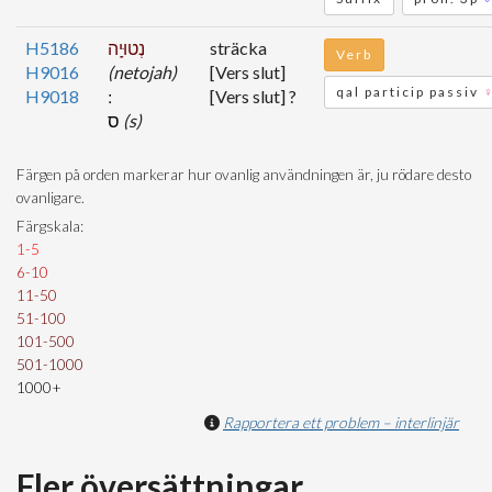
H5186
נְטוּיָֽה
sträcka
Verb
H9016
(netojah)
[Vers slut]
qal particip passiv
H9018
[Vers slut] ?
ס
(s)
Färgen på orden markerar hur ovanlig användningen är, ju rödare desto
ovanligare.
Färgskala:
1-5
6-10
11-50
51-100
101-500
501-1000
1000+
Rapportera ett problem – interlinjär
Fler översättningar