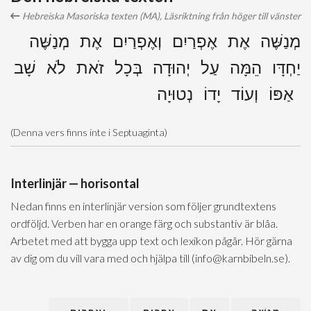
Hebreiska Masoriska texten (MA), Läsriktning från höger till vänster
מְנַשֶּׁה אֶת אֶפְרַיִם וְאֶפְרַיִם אֶת מְנַשֶּׁה
יַחְדָּו הֵמָּה עַל יְהוּדָה בְּכָל זֹאת לֹא שָׁב
אַפּוֹ וְעוֹד יָדוֹ נְטוּיָה
(Denna vers finns inte i Septuaginta)
Interlinjär — horisontal
Nedan finns en interlinjär version som följer grundtextens
ordföljd. Verben har en orange färg och substantiv är blåa.
Arbetet med att bygga upp text och lexikon pågår. Hör gärna
av dig om du vill vara med och hjälpa till (info@karnbibeln.se).