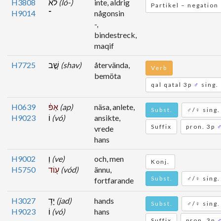
H3808
לֹא
(ló-)
inte, aldrig
Partikel – negation
H9014
־
någonsin
-,
bindestreck,
maqif
H7725
שָׁ֣ב
(shav)
återvända,
Verb
bemöta
qal qatal 3p
♂
sing.
H0639
אַפּ֔
(ap)
näsa, anlete,
Subst.
♂/♀ sing.
H9023
וֹ
(vó)
ansikte,
Suffix
pron. 3p
vrede
hans
H9002
וְ
(ve)
och, men
Konj.
H5750
ע֖וֹד
(vód)
ännu,
Subst.
♂/♀ sing.
fortfarande
H3027
יָד֥
(jad)
hands
Subst.
♂/♀ sing.
H9023
וֹ
(vó)
hans
Suffix
pron. 3p