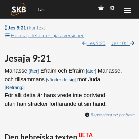
Läs
Jes 9:21
i kontext
Hela kapitlet i interlinjära versionen
Jes 9:20
Jes 10:1
Jesaja 9:21
Manasse
Efraim och Efraim
Manasse,
[äter]
[äter]
och tillsammans
mot Juda.
[vänder de sig]
[Refräng:]
För allt detta är hans vrede inte bortvänd
utan han sträcker fortfarande ut sin hand.
Rapportera ett problem
BETA
Den hebreiska texten