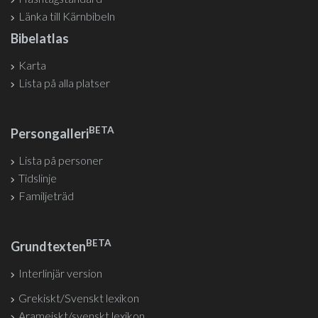
Länka till Kärnbibeln
Bibelatlas
Karta
Lista på alla platser
BETA
Persongalleri
Lista på personer
Tidslinje
Familjeträd
BETA
Grundtexten
Interlinjär version
Grekiskt/Svenskt lexikon
Arameiskt/svenskt lexikon