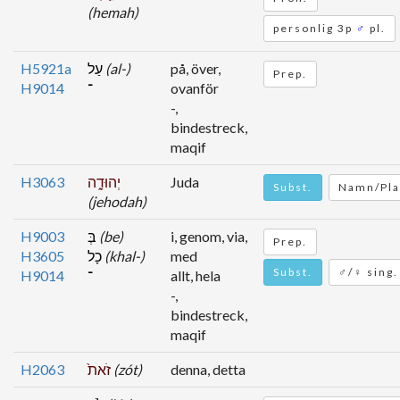
(hemah)
personlig 3p
♂
pl.
H5921a
עַל
(al-)
på, över,
Prep.
H9014
־
ovanför
-,
bindestreck,
maqif
H3063
יְהוּדָ֑ה
Juda
Subst.
Namn/Pla
(jehodah)
H9003
בְּ
(be)
i, genom, via,
Prep.
H3605
כָל
(khal-)
med
Subst.
♂/♀ sing.
H9014
־
allt, hela
-,
bindestreck,
maqif
H2063
זֹאת֙
(zót)
denna, detta