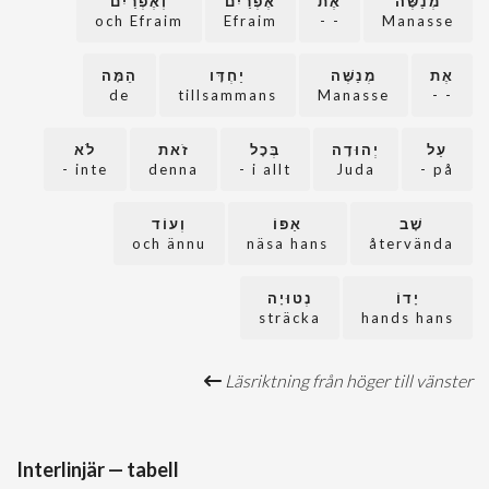
מְנַשֶּׁה
אֶת
אֶפְרַיִם
וְאֶפְרַיִם
och Efraim
Efraim
- -
Manasse
אֶת
מְנַשֶּׁה
יַחְדָּו
הֵמָּה
de
tillsammans
Manasse
- -
עַל
יְהוּדָה
בְּכָל
זֹאת
לֹא
inte -
denna
i allt -
Juda
på -
שָׁב
אַפּוֹ
וְעוֹד
och ännu
näsa hans
återvända
יָדוֹ
נְטוּיָה
sträcka
hands hans
Läsriktning från höger till vänster
Interlinjär — tabell