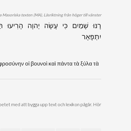
 Masoriska texten (MA), Läsriktning från höger till vänster
רָנּוּ שָׁמַיִם כִּי עָשָׂה יְהוָה הָרִיעוּ ת
יִתְפָּאָר
φροσύνην οἱ βουνοὶ καὶ πάντα τὰ ξύλα τὰ
Arbetet med att bygga upp text och lexikon pågår. Hör