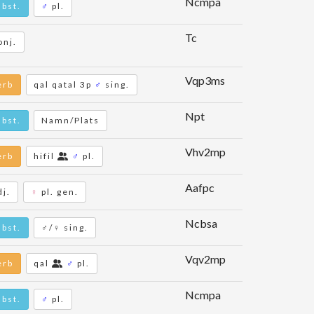
Ncmpa
ubst.
♂
pl.
Tc
onj.
Vqp3ms
erb
qal qatal 3p
♂
sing.
Npt
ubst.
Namn/Plats
Vhv2mp
erb
hifil
♂
pl.
Aafpc
dj.
♀
pl. gen.
Ncbsa
ubst.
♂/♀ sing.
Vqv2mp
erb
qal
♂
pl.
Ncmpa
ubst.
♂
pl.