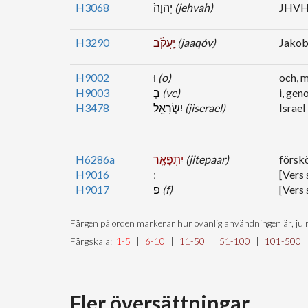
H3068
יְהוָה֙
(jehvah)
JHVH,
H3290
יַֽעֲקֹ֔ב
(jaaqóv)
Jako
H9002
וּ
(o)
och, 
H9003
בְ
(ve)
i, gen
H3478
יִשְׂרָאֵ֖ל
(jiserael)
Israel
H6286a
יִתְפָּאָֽר
(jitepaar)
försk
H9016
[Vers 
H9017
פ
(f)
[Vers 
Färgen på orden markerar hur ovanlig användningen är, ju r
Färgskala:
1-5
|
6-10
|
11-50
|
51-100
|
101-500
Fler översättningar