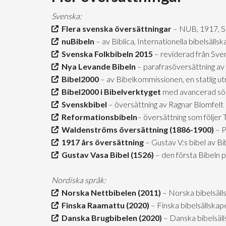
Svenska:
Flera svenska översättningar
– NUB, 1917, 
nuBibeln
– av Biblica, Internationella bibelsäll
Svenska Folkbibeln 2015
– reviderad från Sve
Nya Levande Bibeln
– parafrasöversättning av 
Bibel2000
– av Bibelkommissionen, en statlig u
Bibel2000 i Bibelverktyget
med avancerad sö
Svenskbibel
– översättning av Ragnar Blomfelt
Reformationsbibeln
– översättning som följer
Waldenströms översättning (1886-1900)
– P
1917 års översättning
– Gustav V:s bibel av B
Gustav Vasa Bibel (1526)
– den första Bibeln 
Nordiska språk:
Norska Nettbibelen (2011)
– Norska bibelsäll
Finska Raamattu (2020)
– Finska bibelsällskap
Danska Brugbibelen (2020)
– Danska bibelsäl