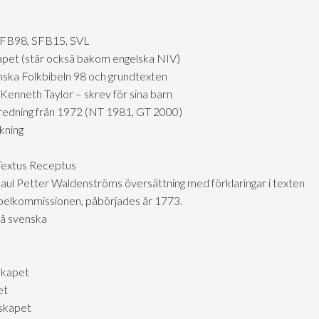
SFB98, SFB15, SVL
skapet (står också bakom engelska NIV)
nska Folkbibeln 98 och grundtexten
Kenneth Taylor – skrev för sina barn
tredning från 1972 (NT 1981, GT 2000)
kning
 Textus Receptus
aul Petter Waldenströms översättning med förklaringar i texten
ibelkommissionen, påbörjades år 1773.
på svenska
skapet
et
lskapet