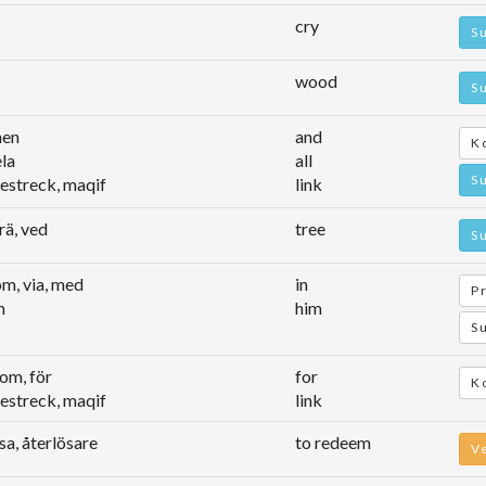
cry
S
wood
S
men
and
K
ela
all
S
destreck, maqif
link
trä, ved
tree
S
om, via, med
in
P
m
him
Su
om, för
for
K
destreck, maqif
link
sa, återlösare
to redeem
V