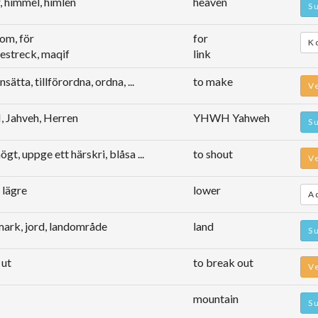
, himmel, himlen
heaven
S
om, för
for
K
destreck, maqif
link
nsätta, tillförordna, ordna, ...
to make
V
 Jahveh, Herren
YHWH Yahweh
S
ögt, uppge ett härskri, blåsa ...
to shout
V
 lägre
lower
A
mark, jord, landområde
land
S
 ut
to break out
V
mountain
S