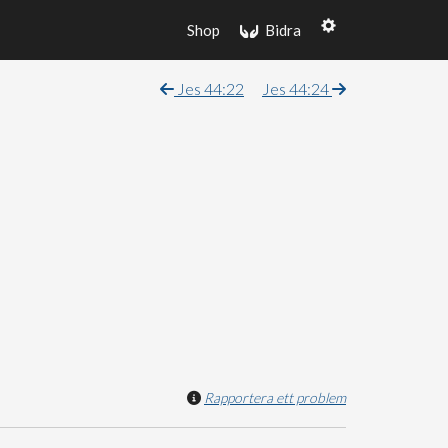
Shop
Bidra
Jes 44:22
Jes 44:24
Rapportera ett problem