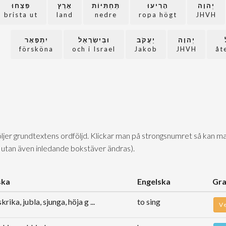
יְהוָה
הָרִיעוּ
תַּחְתִּיּוֹת
אָרֶץ
פִּצְחוּ
brista ut
land
nedre
ropa högt
JHVH
יְהוָה
יַעֲקֹב
וּבְיִשְׂרָאֵל
יִתְפָּאָר
försköna
och i Israel
Jakob
JHVH
åt
följer grundtextens ordföljd. Klickar man på strongsnumret så kan ma
 utan även inledande bokstäver ändras).
ska
Engelska
Gr
krika, jubla, sjunga, höja g ...
to sing
V