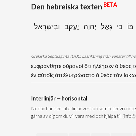
BETA
Den hebreiska texten
ּוֹ כִּי גָאַל יְהוָה יַעֲקֹב וּבְיִשְׂרָאֵל
Grekiska Septuaginta (LXX), Läsriktning från vänster till h
εὐφράνθητε οὐρανοί ὅτι ἠλέησεν ὁ θεὸς τ
ἐν αὐτοῖς ὅτι ἐλυτρώσατο ὁ θεὸς τὸν Ιακ
Interlinjär — horisontal
Nedan finns en interlinjär version som följer grundt
gärna av dig om du vill vara med och hjälpa till (info