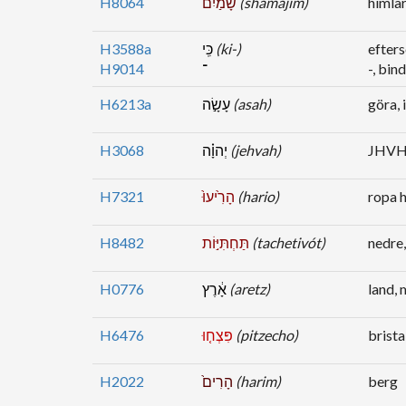
H8064
שָׁמַ֜יִם
(shamajim)
himlar
H3588a
כִּֽי
(ki-)
efters
H9014
־
-, bin
H6213a
עָשָׂ֣ה
(asah)
göra, i
H3068
יְהוָ֗ה
(jehvah)
JHVH,
H7321
הָרִ֙יעוּ֙
(hario)
ropa h
H8482
תַּחְתִּיּ֣וֹת
(tachetivót)
nedre,
H0776
אָ֔רֶץ
(aretz)
land, 
H6476
פִּצְח֤וּ
(pitzecho)
brista
H2022
הָרִים֙
(harim)
berg