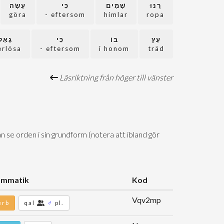
רָנּוּ
שָׁמַיִם
כִּי
עָשָׂה
göra
eftersom -
himlar
ropa
עֵץ
בּוֹ
כִּי
גָאַל
erlösa
eftersom -
i honom
träd
Läsriktning från höger till vänster
n se orden i sin grundform (notera att ibland gör
ammatik
Kod
Vqv2mp
erb
qal
♂
pl.