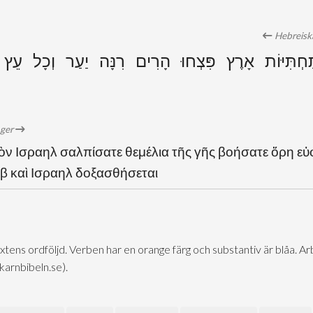
Hebreiska
ַּחְתִּיּוֹת אָרֶץ פִּצְחוּ הָרִים רִנָּה יַעַר וְכָל עֵץ ב
öger
ὸν Ισραηλ σαλπίσατε θεμέλια τῆς γῆς βοήσατε ὄρη εὐ
ωβ καὶ Ισραηλ δοξασθήσεται
extens ordföljd. Verben har en orange färg och substantiv är blåa. 
@karnbibeln.se).