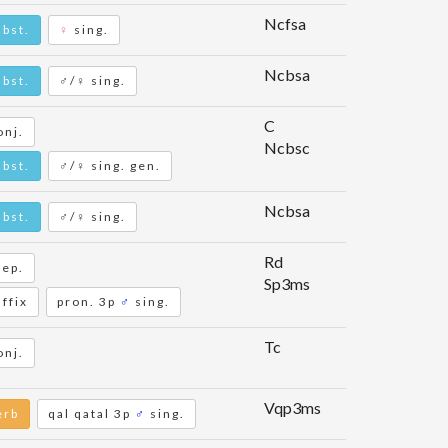
Ncfsa
ubst.
♀
sing.
Ncbsa
ubst.
♂/♀ sing.
C
onj.
Ncbsc
ubst.
♂/♀ sing. gen.
Ncbsa
ubst.
♂/♀ sing.
Rd
rep.
Sp3ms
ffix
pron. 3p
♂
sing.
Tc
onj.
Vqp3ms
erb
qal qatal 3p
♂
sing.