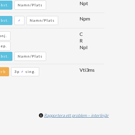
Npt
ubst.
Namn/Plats
Npm
ubst.
♂
Namn/Plats
C
onj.
R
rep.
Npl
ubst.
Namn/Plats
Vti3ms
erb
3p
♂
sing.
Rapportera ett problem – interlinjär