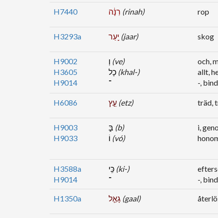
H7440
רִנָּ֔ה
(rinah)
rop
H3293a
יַ֖עַר
(jaar)
skog
H9002
וְ
(ve)
och, 
H3605
כָל
(khal-)
allt, h
H9014
־
-, bin
H6086
עֵ֣ץ
(etz)
träd, 
H9003
בּ֑
(b)
i, gen
H9033
וֹ
(vó)
hono
H3588a
כִּֽי
(ki-)
efters
H9014
־
-, bin
H1350a
גָאַ֤ל
(gaal)
återlö