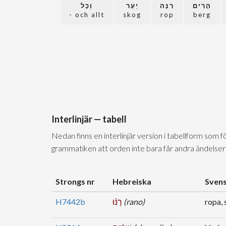
הָרִים
רִנָּה
יַעַר
וְכָל
och allt -
skog
rop
berg
Interlinjär — tabell
Nedan finns en interlinjär version i tabellform som 
grammatiken att orden inte bara får andra ändelser
Strongs nr
Hebreiska
Sven
H7442b
רָנּ֨וּ
(rano)
ropa, s