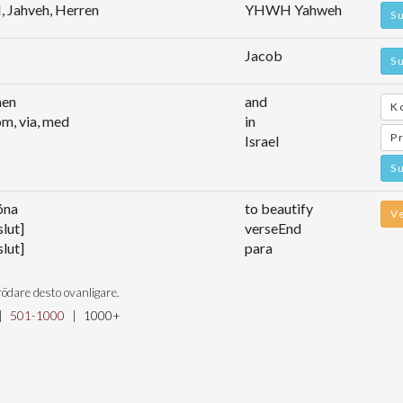
 Jahveh, Herren
YHWH Yahweh
S
b
Jacob
S
men
and
K
om, via, med
in
P
Israel
S
öna
to beautify
V
slut]
verseEnd
slut]
para
ödare desto ovanligare.
|
501-1000
|
1000+