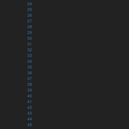
24
Bibelläsningsplaner
25
26
Läsplaner – bibelnpåettår.se
27
Läsplaner via e-post – minbibelplan.se
28
Kyrkoåret – kyrkoaretstexter.se
29
Torah och haftarah texter
30
31
32
Appar
33
34
35
36
37
38
39
40
41
42
43
44
45