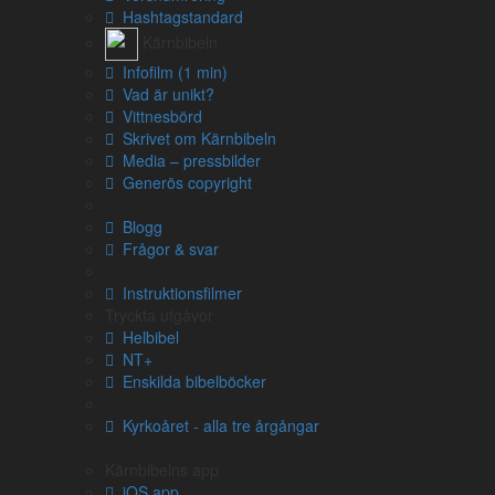
Om översättningen
Hashtagstandard
Om Kärnbibeln
Kärnbibeln
Vittnesbörd
Infofilm (1 min)
Generös copyright
Vad är unikt?
Vittnesbörd
Blogg
Skrivet om Kärnbibeln
Instruktionsfilmer
Media – pressbilder
Generös copyright
Om Bibeln
Blogg
Välkommen till Bibeln
Frågor & svar
Alla svenska översättningar
Uttryck och stilfigurer
Instruktionsfilmer
Vad är en Kiasm?
Tryckta utgåvor
Helbibel
NT+
Enskilda bibelböcker
Hjälpmedel
Kyrkoåret - alla tre årgångar
Konvertera bibelreferenser
Slå upp flera bibelreferenser
Kärnbibelns app
Bibelns böcker – förkortningar
iOS app