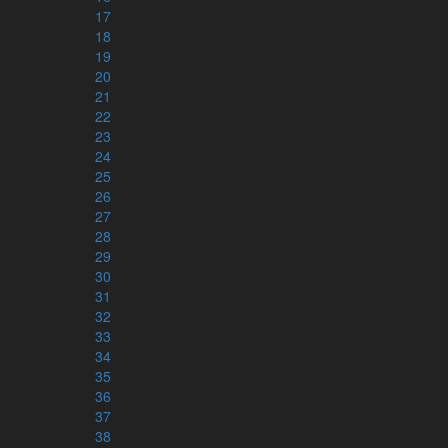
17
18
19
20
21
22
23
24
25
Kontakt
26
27
info@karnbibeln.se
28
Ge förslag
29
Bidra
30
31
32
Följ oss
33
34
Instagram
35
Facebook
36
Youtube
37
Nyhetsbrev
38