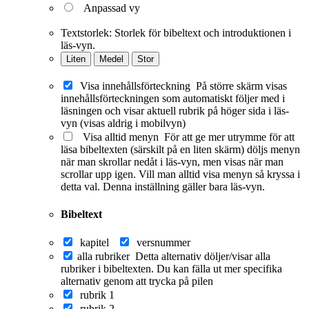
Anpassad vy
Textstorlek:
Storlek för bibeltext och introduktionen i
läs-vyn.
Liten
Medel
Stor
Visa innehållsförteckning
På större skärm visas
innehållsförteckningen som automatiskt följer med i
läsningen och visar aktuell rubrik på höger sida i läs-
vyn (visas aldrig i mobilvyn)
Visa alltid menyn
För att ge mer utrymme för att
läsa bibeltexten (särskilt på en liten skärm) döljs menyn
när man skrollar nedåt i läs-vyn, men visas när man
scrollar upp igen. Vill man alltid visa menyn så kryssa i
detta val. Denna inställning gäller bara läs-vyn.
Bibeltext
kapitel
versnummer
alla rubriker
Detta alternativ döljer/visar alla
rubriker i bibeltexten. Du kan fälla ut mer specifika
alternativ genom att trycka på pilen
rubrik 1
rubrik 2