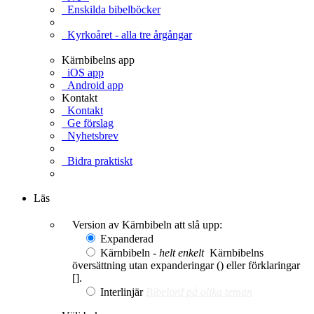
Enskilda bibelböcker
Kyrkoåret - alla tre årgångar
Kärnbibelns app
iOS app
Android app
Kontakt
Kontakt
Ge förslag
Nyhetsbrev
Bidra praktiskt
Ge en gåva
Läs
Version av Kärnbibeln att slå upp:
Expanderad
Kärnbibeln -
helt enkelt
Kärnbibelns
översättning utan expanderingar () eller förklaringar
[].
Interlinjär
Bibelord på olika teman