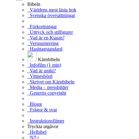
Bibeln
Världens mest lästa bok
Svenska översättningar
Förkortningar
Uttryck och stilfigurer
Vad är en Kiasm?
Versnumrering
Hashtagstandard
Kärnbibeln
Infofilm (1 min)
Vad är unikt?
Vittnesbörd
Skrivet om Kärnbibeln
Media – pressbilder
Generös copyright
Blogg
Frågor & svar
Instruktionsfilmer
Tryckta utgåvor
Helbibel
NT+