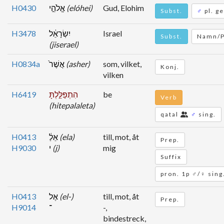
H0430
אֱלֹהֵ֣י
(elóhei)
Gud, Elohim
Subst.
♂
pl. ge
H3478
יִשְׂרָאֵ֔ל
Israel
Subst.
Namn/P
(jiserael)
H0834a
אֲשֶׁר֙
(asher)
som, vilket,
Konj.
vilken
H6419
הִתְפַּלַּ֣לְתָּ
be
Verb
(hitepalaleta)
qatal
♂
sing.
H0413
אֵלַ֔
(ela)
till, mot, åt
Prep.
H9030
י
(j)
mig
Suffix
pron. 1p ♂/♀ sing
H0413
אֶל
(el-)
till, mot, åt
Prep.
H9014
־
-,
bindestreck,