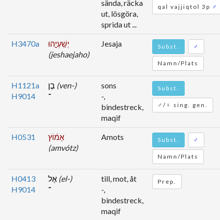
sända, räcka
qal vajjiqtol 3p
♂
ut, lösgöra,
sprida ut ...
H3470a
יְשַֽׁעְיָ֣הוּ
Jesaja
Subst.
♂
(jeshaejaho)
Namn/Plats
H1121a
בֶן
(ven-)
sons
Subst.
H9014
־
-,
♂/♀ sing. gen.
bindestreck,
maqif
H0531
אָמ֔וֹץ
Amots
Subst.
♂
(amvótz)
Namn/Plats
H0413
אֶל
(el-)
till, mot, åt
Prep.
H9014
־
-,
bindestreck,
maqif