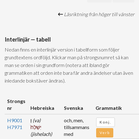
Läsriktning från höger till vänster
Interlinjär — tabell
Nedan finns en interlinjär version i tabellform som följer
grundtextens ordföljd. Klickar man på strongsnumret så kan
man se orden i sin grundform (notera att ibland gör
grammatiken att orden inte bara får andra ändelser utan även
inledande bokstäver ändras).
Strongs
nr
Hebreiska
Svenska
Grammatik
H9001
וַ
(va)
och, men,
Konj.
H7971
יִּשְׁלַח֙
tillsammans
Verb
(jishelach)
med