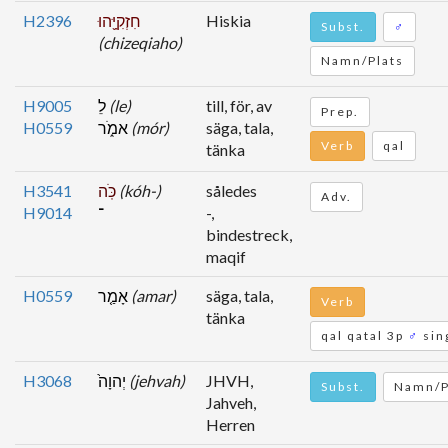
H2396
חִזְקִיָּ֖הוּ
Hiskia
Subst.
♂
(chizeqiaho)
Namn/Plats
H9005
לֵ
(le)
till, för, av
Prep.
H0559
אמֹ֑ר
(mór)
säga, tala,
Verb
qal
tänka
H3541
כֹּֽה
(kóh-)
således
Adv.
H9014
־
-,
bindestreck,
maqif
H0559
אָמַ֤ר
(amar)
säga, tala,
Verb
tänka
qal qatal 3p
♂
sin
H3068
יְהוָה֙
(jehvah)
JHVH,
Subst.
Namn/P
Jahveh,
Herren