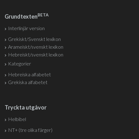
BETA
Grundtexten
Interlinjär version
Grekiskt/Svenskt lexikon
Arameiskt/svenskt lexikon
Hebreiskt/svenskt lexikon
Kategorier
Hebreiska alfabetet
Grekiska alfabetet
Tryckta utgåvor
Helbibel
NT+ (tre olika färger)