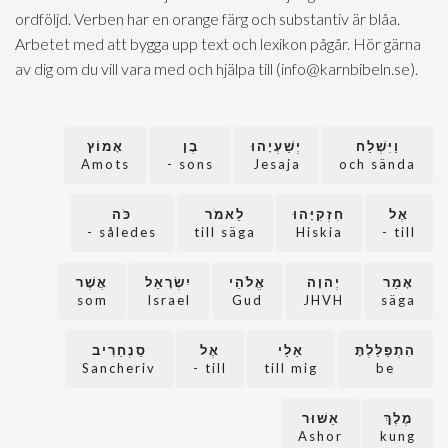
ordföljd. Verben har en orange färg och substantiv är blåa.
Arbetet med att bygga upp text och lexikon pågår. Hör gärna
av dig om du vill vara med och hjälpa till (info@karnbibeln.se).
וַיִּשְׁלַח
יְשַׁעְיָהוּ
בֶן
אָמוֹץ
Amots
sons -
Jesaja
och sända
אֶל
חִזְקִיָּהוּ
לֵאמֹר
כֹּה
således -
till säga
Hiskia
till -
אָמַר
יְהוָה
אֱלֹהֵי
יִשְׂרָאֵל
אֲשֶׁר
som
Israel
Gud
JHVH
säga
הִתְפַּלַּלְתָּ
אֵלַי
אֶל
סַנְחֵרִיב
Sancheriv
till -
till mig
be
מֶלֶךְ
אַשּׁוּר
Ashor
kung