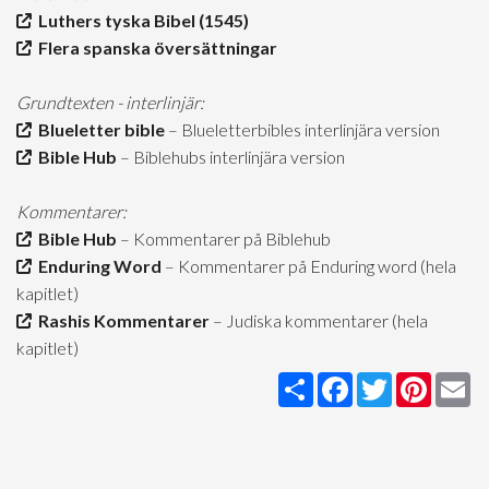
Luthers tyska Bibel (1545)
Flera spanska översättningar
Grundtexten - interlinjär:
Blueletter bible
– Blueletterbibles interlinjära version
Bible Hub
– Biblehubs interlinjära version
Kommentarer:
Bible Hub
– Kommentarer på Biblehub
Enduring Word
– Kommentarer på Enduring word (hela
kapitlet)
Rashis Kommentarer
– Judiska kommentarer (hela
kapitlet)
Share
Facebook
Twitter
Pintere
Em