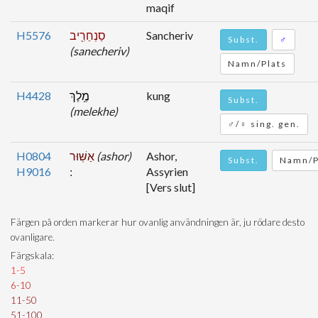
maqif
H5576
סַנְחֵרִ֖יב
Sancheriv
Subst.
♂
(sanecheriv)
Namn/Plats
H4428
מֶ֥לֶךְ
kung
Subst.
(melekhe)
♂/♀ sing. gen.
H0804
אַשּֽׁוּר
(ashor)
Ashor,
Subst.
Namn/P
H9016
Assyrien
[Vers slut]
Färgen på orden markerar hur ovanlig användningen är, ju rödare desto
ovanligare.
Färgskala:
1-5
6-10
11-50
51-100