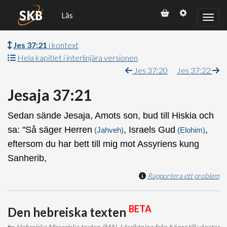
Läs
Jes 37:21
i kontext
Hela kapitlet i interlinjära versionen
Jes 37:20
Jes 37:22
Jesaja 37:21
Sedan sände Jesaja, Amots son, bud till Hiskia och
sa: "Så säger Herren
, Israels Gud
,
(Jahveh)
(Elohim)
eftersom du har bett till mig mot Assyriens kung
Sanherib,
Rapportera ett problem
BETA
Den hebreiska texten