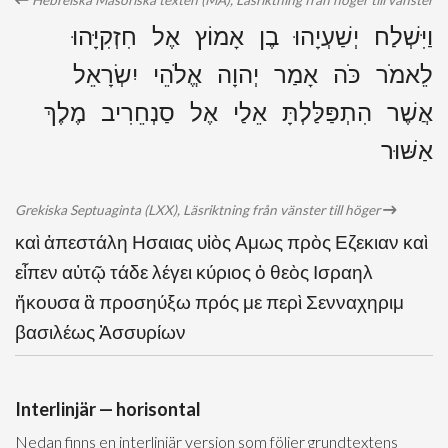
Hebreiska Masoriska texten (MA), Läsriktning från höger till vänster
וַיִּשְׁלַח יְשַׁעְיָהוּ בֶן אָמוֹץ אֶל חִזְקִיָּהוּ
לֵאמֹר כֹּה אָמַר יְהוָה אֱלֹהֵי יִשְׂרָאֵל
אֲשֶׁר הִתְפַּלַּלְתָּ אֵלַי אֶל סַנְחֵרִיב מֶלֶךְ
אַשּׁוּר
Grekiska Septuaginta (LXX), Läsriktning från vänster till höger
καὶ ἀπεστάλη Ησαιας υἱὸς Αμως πρὸς Εζεκιαν καὶ
εἶπεν αὐτῷ τάδε λέγει κύριος ὁ θεὸς Ισραηλ
ἤκουσα ἃ προσηύξω πρός με περὶ Σενναχηριμ
βασιλέως Ἀσσυρίων
Interlinjär — horisontal
Nedan finns en interlinjär version som följer grundtextens