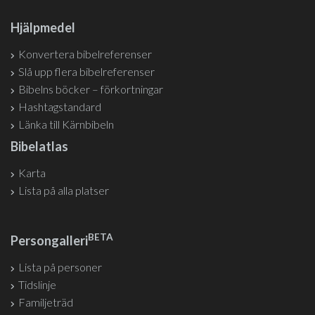
Hjälpmedel
Konvertera bibelreferenser
Slå upp flera bibelreferenser
Bibelns böcker – förkortningar
Hashtagstandard
Länka till Kärnbibeln
Bibelatlas
Karta
Lista på alla platser
BETA
Persongalleri
Lista på personer
Tidslinje
Familjeträd