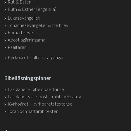
Rut & Ester
Ruth & Esther (engelska)
Lukasevangeliet
Johannesevangeliet & tre brev
Romarbrevet
Apostlagärningarna
Psaltaren
Kyrkoåret – alla tre årgångar
Bibelläsningsplaner
Läsplaner – bibelnpåettår.se
Läsplaner via e-post – minbibelplan.se
Kyrkoåret – kyrkoaretstexter.se
Torah och haftarah texter