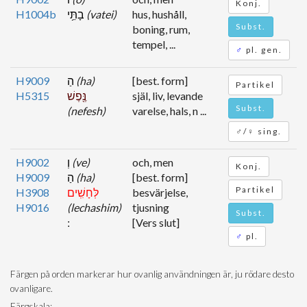
Konj.
H1004b
בָתֵּ֥י
(vatei)
hus, hushåll,
Subst.
boning, rum,
tempel, ...
♂
pl. gen.
H9009
הַ
(ha)
[best. form]
Partikel
H5315
נֶּ֖פֶשׁ
själ, liv, levande
Subst.
(nefesh)
varelse, hals, n ...
♂/♀ sing.
H9002
וְ
(ve)
och, men
Konj.
H9009
הַ
(ha)
[best. form]
Partikel
H3908
לְּחָשִֽׁים
besvärjelse,
H9016
(lechashim)
tjusning
Subst.
[Vers slut]
♂
pl.
Färgen på orden markerar hur ovanlig användningen är, ju rödare desto
ovanligare.
Färgskala: