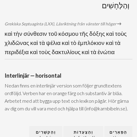
וְהַלְּחָשִׁים
Grekiska Septuaginta (LXX), Läsriktning från vänster till höger
καὶ τὴν σύνθεσιν τοῦ κόσμου τῆς δόξης καὶ τοὺς
χλιδῶνας καὶ τὰ ψέλια καὶ τὸ ἐμπλόκιον καὶ τὰ
περιδέξια καὶ τοὺς δακτυλίους καὶ τὰ ἐνώτια
Interlinjär — horisontal
Nedan finns en interlinjär version som följer grundtextens
ordföljd. Verben har en orange färg och substantiv är blåa.
Arbetet med att bygga upp text och lexikon pågår. Hör gärna
av dig om du vill vara med och hjälpa till (info@karnbibeln.se).
הַפְּאֵרִים
וְהַצְּעָדוֹת
וְהַקִּשֻּׁרִים