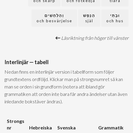
och skärp
och fotkedja
tiara
וּבָתֵּי
הַנֶּפֶשׁ
וְהַלְּחָשִׁים
och besvärjelse
själ
och hus
Läsriktning från höger till vänster
Interlinjär — tabell
Nedan finns en interlinjär version i tabellform som följer
grundtextens ordföljd. Klickar man på strongsnumret så kan
man se orden i sin grundform (notera att ibland gör
grammatiken att orden inte bara får andra ändelser utan även
inledande bokstäver ändras).
Strongs
nr
Hebreiska
Svenska
Grammatik