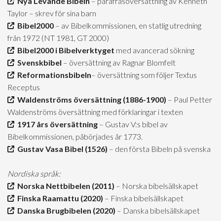
Nya Levande Bibeln
– parafrasöversättning av Kenneth
Taylor – skrev för sina barn
Bibel2000
– av Bibelkommissionen, en statlig utredning
från 1972 (NT 1981, GT 2000)
Bibel2000 i Bibelverktyget
med avancerad sökning
Svenskbibel
– översättning av Ragnar Blomfelt
Reformationsbibeln
– översättning som följer Textus
Receptus
Waldenströms översättning (1886-1900)
– Paul Petter
Waldenströms översättning med förklaringar i texten
1917 års översättning
– Gustav V:s bibel av
Bibelkommissionen, påbörjades år 1773.
Gustav Vasa Bibel (1526)
– den första Bibeln på svenska
Nordiska språk:
Norska Nettbibelen (2011)
– Norska bibelsällskapet
Finska Raamattu (2020)
– Finska bibelsällskapet
Danska Brugbibelen (2020)
– Danska bibelsällskapet