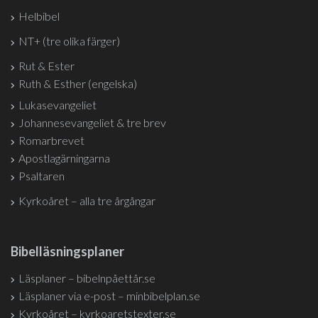
Helbibel
NT+ (tre olika färger)
Rut & Ester
Ruth & Esther (engelska)
Lukasevangeliet
Johannesevangeliet & tre brev
Romarbrevet
Apostlagärningarna
Psaltaren
Kyrkoåret – alla tre årgångar
Bibelläsningsplaner
Läsplaner – bibelnpåettår.se
Läsplaner via e-post – minbibelplan.se
Kyrkoåret – kyrkoaretstexter.se