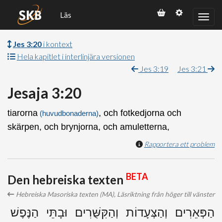
Läs
Jes 3:20
i kontext
Hela kapitlet i interlinjära versionen
Jes 3:19
Jes 3:21
Jesaja 3:20
tiarorna
, och fotkedjorna och
(huvudbonaderna)
skärpen, och brynjorna, och amuletterna,
Rapportera ett problem
BETA
Den hebreiska texten
Hebreiska Masoriska texten (MA), Läsriktning från höger till vänster
הַפְּאֵרִים וְהַצְּעָדוֹת וְהַקִּשֻּׁרִים וּבָתֵּי הַנֶּפֶשׁ