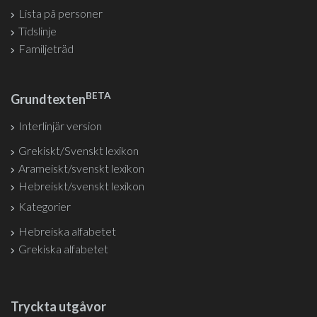
Lista på personer
Tidslinje
Familjeträd
BETA
Grundtexten
Interlinjär version
Grekiskt/Svenskt lexikon
Arameiskt/svenskt lexikon
Hebreiskt/svenskt lexikon
Kategorier
Hebreiska alfabetet
Grekiska alfabetet
Tryckta utgåvor