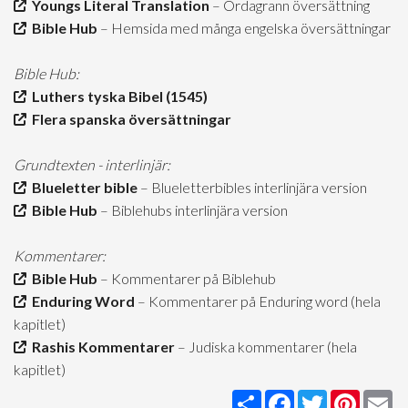
Youngs Literal Translation
– Ordagrann översättning
Bible Hub
– Hemsida med många engelska översättningar
Bible Hub:
Luthers tyska Bibel (1545)
Flera spanska översättningar
Grundtexten - interlinjär:
Blueletter bible
– Blueletterbibles interlinjära version
Bible Hub
– Biblehubs interlinjära version
Kommentarer:
Bible Hub
– Kommentarer på Biblehub
Enduring Word
– Kommentarer på Enduring word (hela
kapitlet)
Rashis Kommentarer
– Judiska kommentarer (hela
kapitlet)
Share
Facebook
Twitter
Pintere
Em