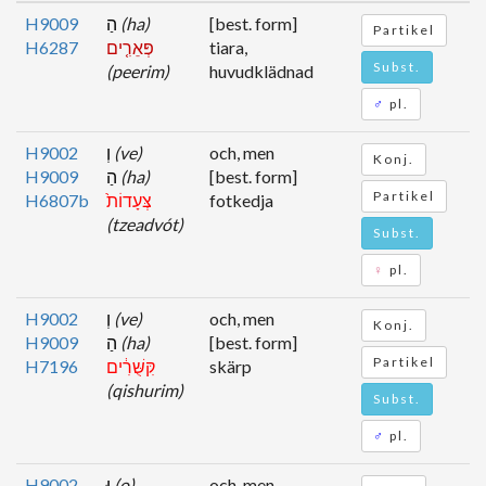
H9009
הַ
(ha)
[best. form]
Partikel
H6287
פְּאֵרִ֤ים
tiara,
Subst.
(peerim)
huvudklädnad
♂
pl.
H9002
וְ
(ve)
och, men
Konj.
H9009
הַ
(ha)
[best. form]
Partikel
H6807b
צְּעָדוֹת֙
fotkedja
(tzeadvót)
Subst.
♀
pl.
H9002
וְ
(ve)
och, men
Konj.
H9009
הַ
(ha)
[best. form]
Partikel
H7196
קִּשֻּׁרִ֔ים
skärp
(qishurim)
Subst.
♂
pl.
H9002
וּ
(o)
och, men