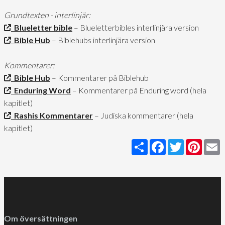
Grundtexten - interlinjär:
Blueletter bible
– Blueletterbibles interlinjära version
Bible Hub
– Biblehubs interlinjära version
Kommentarer:
Bible Hub
– Kommentarer på Biblehub
Enduring Word
– Kommentarer på Enduring word (hela
kapitlet)
Rashis Kommentarer
– Judiska kommentarer (hela
kapitlet)
Share
Facebook
Twitter
Pinter
E
Om översättningen