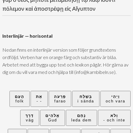
πόλεμον καὶ ἀποστρέψῃ εἰς Αἴγυπτον
Interlinjär — horisontal
Nedan finns en interlinjär version som följer grundtextens
ordföljd. Verben har en orange färg och substantiv är blåa.
Arbetet med att bygga upp text och lexikon pågår. Hör gärna av
dig om du vill vara med och hjälpa till (info@karnbibeln.se).
וַיְהִי
בְּשַׁלַּח
פַּרְעֹה
אֶת
הָעָם
folk
- -
farao
i sända
och vara
וְלֹא
נָחָם
אֱלֹהִים
דֶּרֶךְ
väg
Gud
leda dem
och inte -