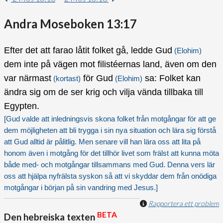
Andra Moseboken 13:17
Efter det att farao låtit folket gå, ledde Gud
(Elohim)
dem inte på vägen mot filistéernas land, även om den
var närmast
för Gud
sa: Folket kan
(kortast)
(Elohim)
ändra sig om de ser krig och vilja vända tillbaka till
Egypten.
[Gud valde att inledningsvis skona folket från motgångar för att ge
dem möjligheten att bli trygga i sin nya situation och lära sig förstå
att Gud alltid är pålitlig. Men senare vill han lära oss att lita på
honom även i motgång för det tillhör livet som frälst att kunna möta
både med- och motgångar tillsammans med Gud. Denna vers lär
oss att hjälpa nyfrälsta syskon så att vi skyddar dem från onödiga
motgångar i början på sin vandring med Jesus.]
Rapportera ett problem
BETA
Den hebreiska texten