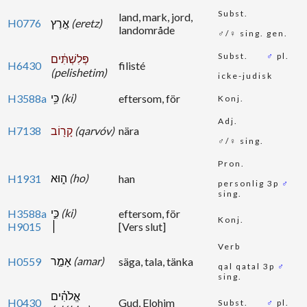
Subst.
land, mark, jord,
H0776
אֶ֣רֶץ
(eretz)
landområde
♂/♀ sing. gen.
Subst.
♂
pl.
פְּלִשְׁתִּ֔ים
H6430
filisté
(pelishetim)
icke-judisk
כִּ֥י
(ki)
H3588a
eftersom, för
Konj.
Adj.
H7138
קָר֖וֹב
(qarvóv)
nära
♂/♀ sing.
Pron.
ה֑וּא
(ho)
H1931
han
personlig 3p
♂
sing.
כִּ֣י
(ki)
H3588a
eftersom, för
Konj.
H9015
׀
[Vers slut]
Verb
אָמַ֣ר
(amar)
H0559
säga, tala, tänka
qal qatal 3p
♂
sing.
אֱלֹהִ֗ים
H0430
Gud, Elohim
Subst.
♂
pl.