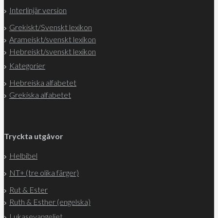
Interlinjär version
Grekiskt/Svenskt lexikon
Arameiskt/svenskt lexikon
Hebreiskt/svenskt lexikon
Kategorier
Hebreiska alfabetet
Grekiska alfabetet
Tryckta utgåvor
Helbibel
NT+ (tre olika färger)
Rut & Ester
Ruth & Esther (engelska)
Lukasevangeliet