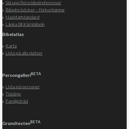
Slå upp flera bibelreferenser
Bibelns böcker – förkortningar
Hashtagstandard
Länka till Kärnbibeln
Bibelatlas
Karta
Lista på alla platser
BETA
Persongalleri
Lista på personer
Tidslinje
Familjeträd
BETA
Grundtexten