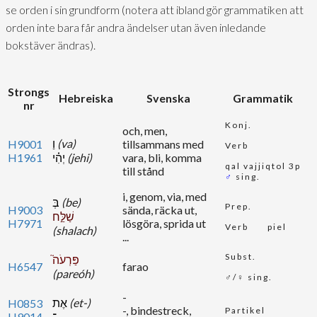
se orden i sin grundform (notera att ibland gör grammatiken att
orden inte bara får andra ändelser utan även inledande
bokstäver ändras).
Strongs
Hebreiska
Svenska
Grammatik
nr
Konj.
och, men,
וַ
(va)
H9001
tillsammans med
Verb
H1961
יְהִ֗י
(jehi)
vara, bli, komma
qal vajjiqtol 3p
till stånd
♂
sing.
i, genom, via, med
בְּ
(be)
Prep.
H9003
sända, räcka ut,
שַׁלַּ֣ח
H7971
lösgöra, sprida ut
Verb
piel
(shalach)
...
Subst.
פַּרְעֹה֮
H6547
farao
(pareóh)
♂/♀ sing.
-
אֶת
(et-)
H0853
-, bindestreck,
Partikel
H9014
־