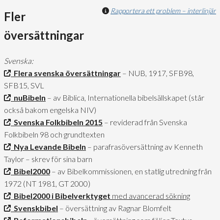
Rapportera ett problem – interlinjär
Fler
översättningar
Svenska:
Flera svenska översättningar
– NUB, 1917, SFB98,
SFB15, SVL
nuBibeln
– av Biblica, Internationella bibelsällskapet (står
också bakom engelska NIV)
Svenska Folkbibeln 2015
– reviderad från Svenska
Folkbibeln 98 och grundtexten
Nya Levande Bibeln
– parafrasöversättning av Kenneth
Taylor – skrev för sina barn
Bibel2000
– av Bibelkommissionen, en statlig utredning från
1972 (NT 1981, GT 2000)
Bibel2000 i Bibelverktyget
med avancerad sökning
Svenskbibel
– översättning av Ragnar Blomfelt