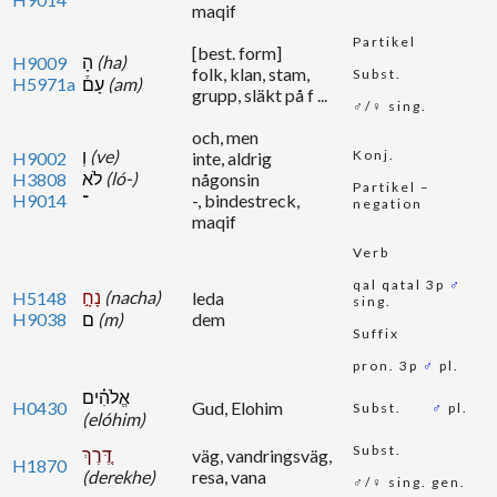
maqif
Partikel
[best. form]
הָ
(ha)
H9009
folk, klan, stam,
Subst.
H5971a
עָם֒
(am)
grupp, släkt på f ...
♂/♀ sing.
och, men
וְ
(ve)
Konj.
H9002
inte, aldrig
לֹא
(ló-)
H3808
någonsin
Partikel –
H9014
־
-, bindestreck,
negation
maqif
Verb
qal qatal 3p
♂
נָחָ֣
(nacha)
H5148
leda
sing.
H9038
ם
(m)
dem
Suffix
pron. 3p
♂
pl.
אֱלֹהִ֗ים
H0430
Gud, Elohim
Subst.
♂
pl.
(elóhim)
Subst.
דֶּ֚רֶךְ
väg, vandringsväg,
H1870
(derekhe)
resa, vana
♂/♀ sing. gen.