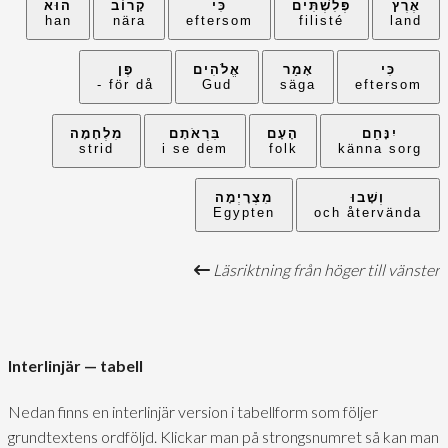
אֶרֶץ
פְּלִשְׁתִּים
כִּי
קָרוֹב
הוּא
han
nära
eftersom
filisté
land
כִּי
אָמַר
אֱלֹהִים
פֶּן
för då -
Gud
säga
eftersom
יִנָּחֵם
הָעָם
בִּרְאֹתָם
מִלְחָמָה
strid
i se dem
folk
känna sorg
וְשָׁבוּ
מִצְרָיְמָה
Egypten
och återvända
Läsriktning från höger till vänster
Interlinjär — tabell
Nedan finns en interlinjär version i tabellform som följer
grundtextens ordföljd. Klickar man på strongsnumret så kan man