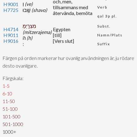
och, men,
וְ
(ve)
H9001
tillsammans med
Verb
H7725
שָׁ֥בוּ
(shavo)
återvända, bemöta
qal 3p pl.
מִצְרָֽיְמָ
Subst.
H4714
Egypten
(mitzerajema)
H9011
[till]
Namn/Plats
ה
(h)
H9016
[Vers slut]
Suffix
Färgen på orden markerar hur ovanlig användningen är, ju rödare
desto ovanligare.
Färgskala:
1-5
6-10
11-50
51-100
101-500
501-1000
1000+