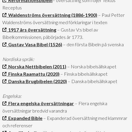
Reformationsbibeln
– översättning som följer Textus
Receptus
Waldenströms översättning (1886-1900)
– Paul Petter
Waldenströms översättning med förklaringar i texten
1917 års översättning
– Gustav V:s bibel av
Bibelkommissionen, påbörjades år 1773.
Gustav Vasa Bibel (1526)
– den första Bibeln på svenska
Nordiska språk:
Norska Nettbibelen (2011)
– Norska bibelsällskapet
Finska Raamattu (2020)
– Finska bibelsällskapet
Danska Brugbibelen (2020)
– Danska bibelsällskapet
Engelska:
Flera engelska översättningar
– Flera engelska
översättningar bredvid varandra
Expanded Bible
– Expanderad översättning med klammrar
och referenser