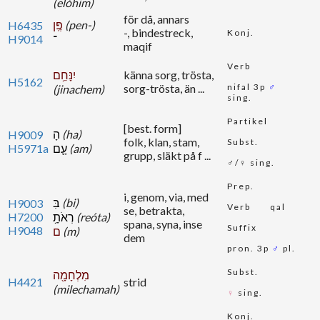
(elóhim)
för då, annars
פֶּֽן
(pen-)
H6435
-, bindestreck,
Konj.
H9014
־
maqif
Verb
יִנָּחֵ֥ם
känna sorg, trösta,
H5162
sorg-trösta, än ...
nifal 3p
♂
(jinachem)
sing.
Partikel
[best. form]
הָ
(ha)
H9009
folk, klan, stam,
Subst.
H5971a
עָ֛ם
(am)
grupp, släkt på f ...
♂/♀ sing.
Prep.
i, genom, via, med
בִּ
(bi)
H9003
Verb
qal
se, betrakta,
H7200
רְאֹתָ֥
(reóta)
spana, syna, inse
Suffix
H9048
ם
(m)
dem
pron. 3p
♂
pl.
Subst.
מִלְחָמָ֖ה
H4421
strid
(milechamah)
♀
sing.
Konj.