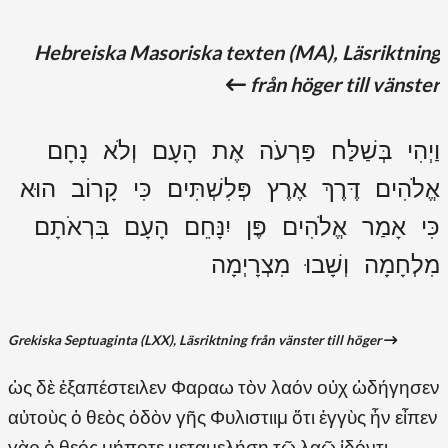
Hebreiska Masoriska texten (MA), Läsriktning
från höger till vänster
וַיְהִי בְּשַׁלַּח פַּרְעֹה אֶת הָעָם וְלֹא נָחָם
אֱלֹהִים דֶּרֶךְ אֶרֶץ פְּלִשְׁתִּים כִּי קָרוֹב הוּא
כִּי אָמַר אֱלֹהִים פֶּן יִנָּחֵם הָעָם בִּרְאֹתָם
מִלְחָמָה וְשָׁבוּ מִצְרָיְמָה
Grekiska Septuaginta (LXX), Läsriktning från vänster till höger
ὡς δὲ ἐξαπέστειλεν Φαραω τὸν λαόν οὐχ ὡδήγησεν
αὐτοὺς ὁ θεὸς ὁδὸν γῆς Φυλιστιιμ ὅτι ἐγγὺς ἦν εἶπεν
γὰρ ὁ θεός μήποτε μεταμελήσῃ τῷ λαῷ ἰδόντι