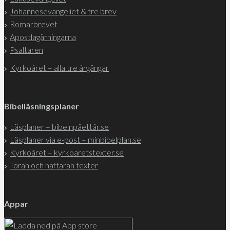
Johannesevangeliet & tre brev
Romarbrevet
Apostlagärningarna
Psaltaren
Kyrkoåret – alla tre årgångar
Bibelläsningsplaner
Läsplaner – bibelnpåettår.se
Läsplaner via e-post – minbibelplan.se
Kyrkoåret – kyrkoaretstexter.se
Torah och haftarah texter
Appar