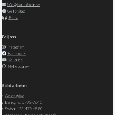
info@karnbibeln.se
Ge förslag
Bidra
Följ oss
Instagram
Facebook
Youtube
Nyhetsbrev
Stöd arbetet
Ge en gåva
Bankgiro: 5793-7641
Swish: 123-478 48 80
Webshop - Kärnbibeln
merch