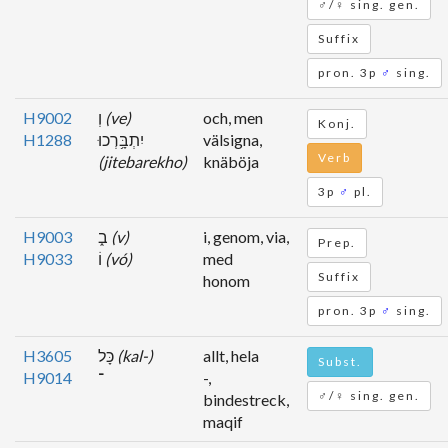
♂/♀ sing. gen.
Suffix
pron. 3p
♂
sing.
H9002
וְ
(ve)
och, men
Konj.
H1288
יִתְבָּ֥רְכוּ
välsigna,
Verb
(jitebarekho)
knäböja
3p
♂
pl.
H9003
ב֑
(v)
i, genom, via,
Prep.
H9033
וֹ
(vó)
med
Suffix
honom
pron. 3p
♂
sing.
H3605
כָּל
(kal-)
allt, hela
Subst.
H9014
־
-,
♂/♀ sing. gen.
bindestreck,
maqif