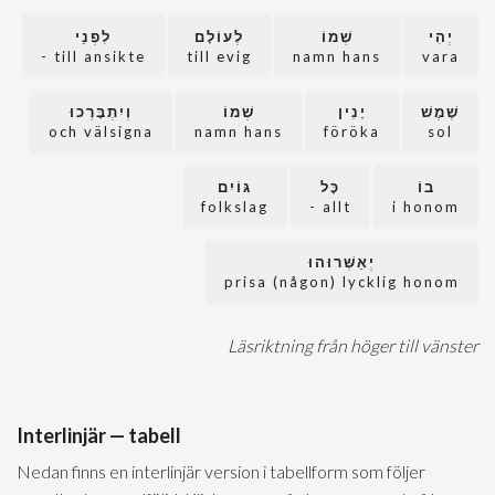
יְהִי
שְׁמוֹ
לְעוֹלָם
לִפְנֵי
till ansikte -
till evig
namn hans
vara
שֶׁמֶשׁ
יָנִין
שְׁמוֹ
וְיִתְבָּרְכוּ
och välsigna
namn hans
föröka
sol
בוֹ
כָּל
גּוֹיִם
folkslag
allt -
i honom
יְאַשְּׁרוּהוּ
prisa (någon) lycklig honom
Läsriktning från höger till vänster
Interlinjär — tabell
Nedan finns en interlinjär version i tabellform som följer