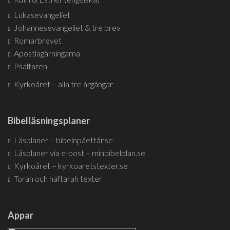
Lukasevangeliet
Johannesevangeliet & tre brev
Romarbrevet
Apostlagärningarna
Psaltaren
Kyrkoåret – alla tre årgångar
Bibelläsningsplaner
Läsplaner – bibelnpåettår.se
Läsplaner via e-post – minbibelplan.se
Kyrkoåret – kyrkoaretstexter.se
Torah och haftarah texter
Appar