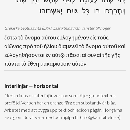
וְיִתְבָּרְכוּ בוֹ כָּל גּוֹיִם יְאַשְּׁרוּהוּ
Grekiska Septuaginta (LXX), Läsriktning från vänster till höger
ἔστω τὸ ὄνομα αὐτοῦ εὐλογημένον εἰς τοὺς
αἰῶνας πρὸ τοῦ ἡλίου διαμενεῖ τὸ ὄνομα αὐτοῦ καὶ
εὐλογηθήσονται ἐν αὐτῷ πᾶσαι αἱ φυλαὶ τῆς γῆς
πάντα τὰ ἔθνη μακαριοῦσιν αὐτόν
Interlinjär — horisontal
Nedan finns en interlinjär version som följer grundtextens
ordföljd. Verben har en orange färg och substantiv är blåa.
Arbetet med att bygga upp text och lexikon pågår. Hör gärna
av dig om du vill vara med och hjälpa till (info@karnbibeln.se).