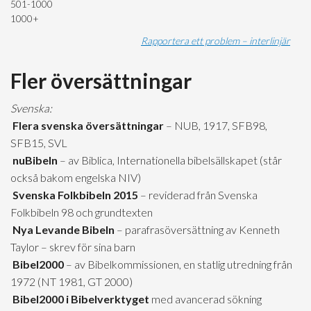
501-1000
1000+
Rapportera ett problem – interlinjär
Fler översättningar
Svenska:
Flera svenska översättningar
– NUB, 1917, SFB98,
SFB15, SVL
nuBibeln
– av Biblica, Internationella bibelsällskapet (står
också bakom engelska NIV)
Svenska Folkbibeln 2015
– reviderad från Svenska
Folkbibeln 98 och grundtexten
Nya Levande Bibeln
– parafrasöversättning av Kenneth
Taylor – skrev för sina barn
Bibel2000
– av Bibelkommissionen, en statlig utredning från
1972 (NT 1981, GT 2000)
Bibel2000 i Bibelverktyget
med avancerad sökning