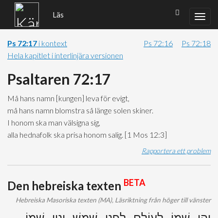
Läs
Ps 72:17
i kontext
Ps 72:16
Ps 72:18
Hela kapitlet i interlinjära versionen
Psaltaren 72:17
Må hans namn
[kungen]
leva för evigt,
må hans namn blomstra så länge solen skiner.
I honom ska man välsigna sig,
alla hednafolk ska prisa honom salig.
[
1 Mos 12:3
]
Rapportera ett problem
BETA
Den hebreiska texten
Hebreiska Masoriska texten (MA), Läsriktning från höger till vänster
יְהִי שְׁמוֹ לְעוֹלָם לִפְנֵי שֶׁמֶשׁ יָנִין שְׁמוֹ