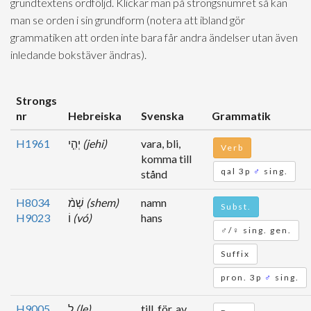
grundtextens ordföljd. Klickar man på strongsnumret så kan
man se orden i sin grundform (notera att ibland gör
grammatiken att orden inte bara får andra ändelser utan även
inledande bokstäver ändras).
Strongs
nr
Hebreiska
Svenska
Grammatik
H1961
יְהִ֤י
(jehi)
vara, bli,
Verb
komma till
qal 3p
♂
sing.
stånd
H8034
שְׁמ֨
(shem)
namn
Subst.
H9023
וֹ
(vó)
hans
♂/♀ sing. gen.
Suffix
pron. 3p
♂
sing.
H9005
לְֽ
(le)
till, för, av