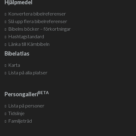
Hjälpmedel
Konvertera bibelreferenser
Slå upp flera bibelreferenser
Bibelns böcker – förkortningar
Hashtagstandard
Länka till Kärnbibeln
Bibelatlas
Karta
Lista på alla platser
BETA
Persongalleri
Lista på personer
Tidslinje
Familjeträd