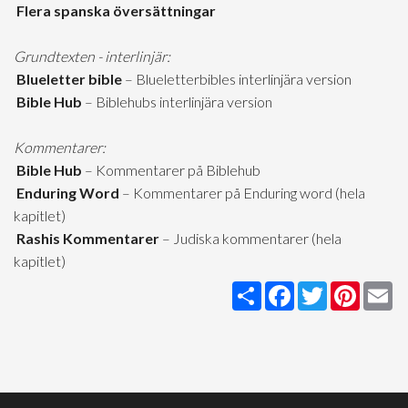
Flera spanska översättningar
Grundtexten - interlinjär:
Blueletter bible
– Blueletterbibles interlinjära version
Bible Hub
– Biblehubs interlinjära version
Kommentarer:
Bible Hub
– Kommentarer på Biblehub
Enduring Word
– Kommentarer på Enduring word (hela
kapitlet)
Rashis Kommentarer
– Judiska kommentarer (hela
kapitlet)
Share
Facebook
Twitter
Pintere
Em