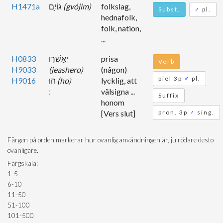
H1471a
גּוֹיִ֥ם
(gvójim)
folkslag,
Subst.
♂
pl.
hednafolk,
folk, nation,
...
H0833
יְאַשְּׁרֽוּ
prisa
Verb
H9033
(jeashero)
(någon)
piel 3p
♂
pl.
H9016
הוּ
(ho)
lycklig, att
välsigna ...
Suffix
honom
[Vers slut]
pron. 3p
♂
sing.
Färgen på orden markerar hur ovanlig användningen är, ju rödare desto
ovanligare.
Färgskala:
1-5
6-10
11-50
51-100
101-500