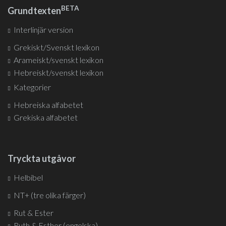
BETA
Grundtexten
Interlinjär version
Grekiskt/Svenskt lexikon
Arameiskt/svenskt lexikon
Hebreiskt/svenskt lexikon
Kategorier
Hebreiska alfabetet
Grekiska alfabetet
Tryckta utgåvor
Helbibel
NT+ (tre olika färger)
Rut & Ester
Ruth & Esther (engelska)