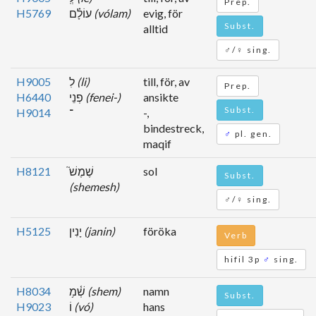
Prep.
H5769
עוֹלָ֗ם
(vólam)
evig, för
Subst.
alltid
♂/♀ sing.
H9005
לִ
(li)
till, för, av
Prep.
H6440
פְנֵי
(fenei-)
ansikte
Subst.
H9014
־
-,
bindestreck,
♂
pl. gen.
maqif
H8121
שֶׁמֶשׁ֮
sol
Subst.
(shemesh)
♂/♀ sing.
H5125
יָנִין
(janin)
föröka
Verb
hifil 3p
♂
sing.
H8034
שְׁ֫מ֥
(shem)
namn
Subst.
H9023
וֹ
(vó)
hans