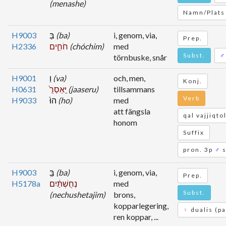
(menashe)
Namn/Plats
H9003
בַּ
(ba)
i, genom, via,
Prep.
H2336
חֹחִ֑ים
(chóchim)
med
Subst.
♂
törnbuske, snår
H9001
וַ
(va)
och, men,
Konj.
H0631
יַּֽאַסְרֻ֙
(jaaseru)
tillsammans
Verb
H9033
הוּ֙
(ho)
med
att fängsla
qal vajjiqto
honom
Suffix
pron. 3p
♂
s
H9003
בַּֽ
(ba)
i, genom, via,
Prep.
H5178a
נְחֻשְׁתַּ֔יִם
med
Subst.
(nechushetajim)
brons,
kopparlegering,
♀
dualis (pa
ren koppar, ...