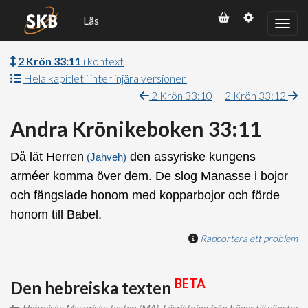
Läs
2 Krön 33:11
i kontext
Hela kapitlet i interlinjära versionen
2 Krön 33:10
2 Krön 33:12
Andra Krönikeboken 33:11
Då lät Herren
den assyriske kungens
(Jahveh)
arméer komma över dem. De slog Manasse i bojor
och fängslade honom med kopparbojor och förde
honom till Babel.
Rapportera ett problem
BETA
Den hebreiska texten