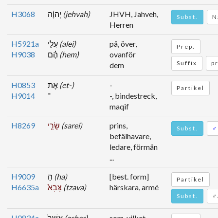
H3068
יְהוָ֜ה
(jehvah)
JHVH, Jahveh,
Subst.
N
Herren
H5921a
עֲלֵי
(alei)
på, över,
Prep.
H9038
הֶ֗ם
(hem)
ovanför
Suffix
p
dem
H0853
אֶת
(et-)
-
Partikel
H9014
־
-, bindestreck,
maqif
H8269
שָׂרֵ֤י
(sarei)
prins,
Subst.
♂
befälhavare,
ledare, förmän
...
H9009
הַ
(ha)
[best. form]
Partikel
H6635a
צָּבָא֙
(tzava)
härskara, armé
Subst.
♂
H0834a
אֲשֶׁר֙
(asher)
som, vilket,