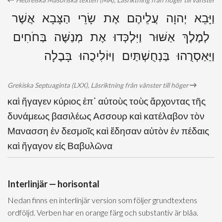
Hebreiska Masoriska texten (MA), Läsriktning från höger till vänster
וַיָּבֵא יְהוָה עֲלֵיהֶם אֶת שָׂרֵי הַצָּבָא אֲשֶׁר
לְמֶלֶךְ אַשּׁוּר וַיִּלְכְּדוּ אֶת מְנַשֶּׁה בַּחֹחִים
וַיַּאַסְרֻהוּ בַּנְחֻשְׁתַּיִם וַיּוֹלִיכֻהוּ בָּבֶלָה
Grekiska Septuaginta (LXX), Läsriktning från vänster till höger
καὶ ἤγαγεν κύριος ἐπ᾽ αὐτοὺς τοὺς ἄρχοντας τῆς
δυνάμεως βασιλέως Ασσουρ καὶ κατέλαβον τὸν
Μανασση ἐν δεσμοῖς καὶ ἔδησαν αὐτὸν ἐν πέδαις
καὶ ἤγαγον εἰς Βαβυλῶνα
Interlinjär — horisontal
Nedan finns en interlinjär version som följer grundtextens
ordföljd. Verben har en orange färg och substantiv är blåa.