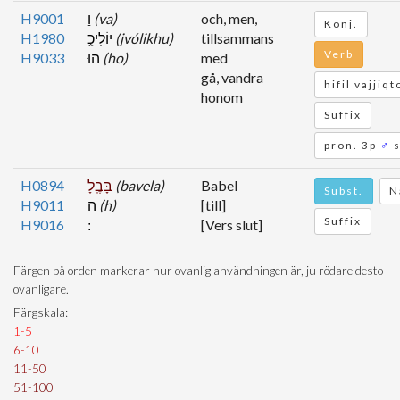
H9001
וַ
(va)
och, men,
Konj.
H1980
יּוֹלִיכֻ֖
(jvólikhu)
tillsammans
Verb
H9033
הוּ
(ho)
med
gå, vandra
hifil vajjiq
honom
Suffix
pron. 3p
♂
s
H0894
בָּבֶֽלָ
(bavela)
Babel
Subst.
N
H9011
ה
(h)
[till]
Suffix
H9016
[Vers slut]
Färgen på orden markerar hur ovanlig användningen är, ju rödare desto
ovanligare.
Färgskala:
1-5
6-10
11-50
51-100