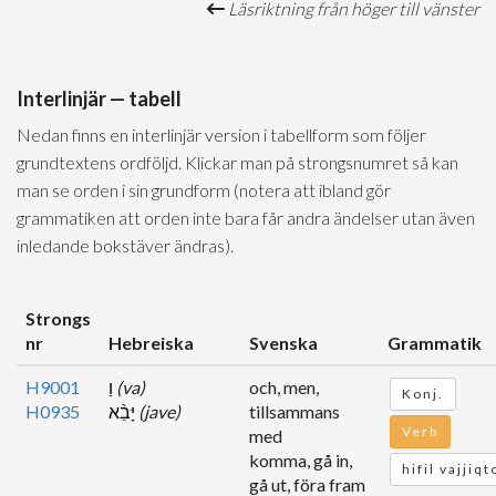
Läsriktning från höger till vänster
Interlinjär — tabell
Nedan finns en interlinjär version i tabellform som följer
grundtextens ordföljd. Klickar man på strongsnumret så kan
man se orden i sin grundform (notera att ibland gör
grammatiken att orden inte bara får andra ändelser utan även
inledande bokstäver ändras).
Strongs
nr
Hebreiska
Svenska
Grammatik
H9001
וַ
(va)
och, men,
Konj.
H0935
יָּבֵ֨א
(jave)
tillsammans
Verb
med
komma, gå in,
hifil vajjiq
gå ut, föra fram