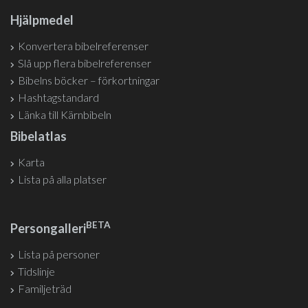
Hjälpmedel
Konvertera bibelreferenser
Slå upp flera bibelreferenser
Bibelns böcker – förkortningar
Hashtagstandard
Länka till Kärnbibeln
Bibelatlas
Karta
Lista på alla platser
BETA
Persongalleri
Lista på personer
Tidslinje
Familjeträd