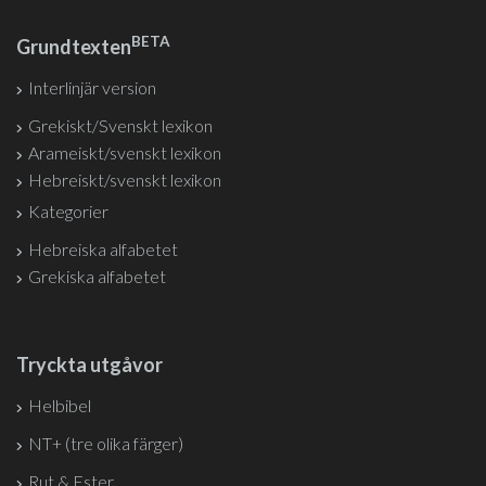
BETA
Grundtexten
Interlinjär version
Grekiskt/Svenskt lexikon
Arameiskt/svenskt lexikon
Hebreiskt/svenskt lexikon
Kategorier
Hebreiska alfabetet
Grekiska alfabetet
Tryckta utgåvor
Helbibel
NT+ (tre olika färger)
Rut & Ester