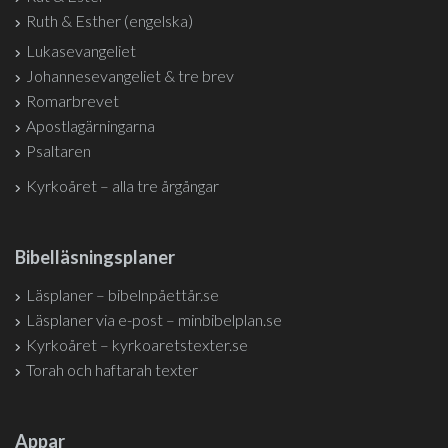
Ruth & Esther (engelska)
Lukasevangeliet
Johannesevangeliet & tre brev
Romarbrevet
Apostlagärningarna
Psaltaren
Kyrkoåret – alla tre årgångar
Bibelläsningsplaner
Läsplaner – bibelnpåettår.se
Läsplaner via e-post – minbibelplan.se
Kyrkoåret – kyrkoaretstexter.se
Torah och haftarah texter
Appar