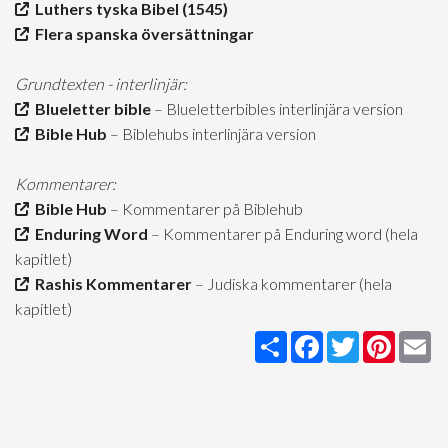
Luthers tyska Bibel (1545)
Flera spanska översättningar
Grundtexten - interlinjär:
Blueletter bible
– Blueletterbibles interlinjära version
Bible Hub
– Biblehubs interlinjära version
Kommentarer:
Bible Hub
– Kommentarer på Biblehub
Enduring Word
– Kommentarer på Enduring word (hela
kapitlet)
Rashis Kommentarer
– Judiska kommentarer (hela
kapitlet)
Share
Facebook
Twitter
Pintere
Em