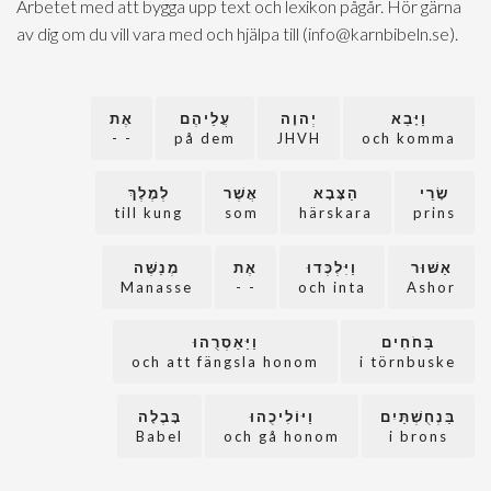
Arbetet med att bygga upp text och lexikon pågår. Hör gärna
av dig om du vill vara med och hjälpa till (info@karnbibeln.se).
וַיָּבֵא
יְהוָה
עֲלֵיהֶם
אֶת
- -
på dem
JHVH
och komma
שָׂרֵי
הַצָּבָא
אֲשֶׁר
לְמֶלֶךְ
till kung
som
härskara
prins
אַשּׁוּר
וַיִּלְכְּדוּ
אֶת
מְנַשֶּׁה
Manasse
- -
och inta
Ashor
בַּחֹחִים
וַיַּאַסְרֻהוּ
och att fängsla honom
i törnbuske
בַּנְחֻשְׁתַּיִם
וַיּוֹלִיכֻהוּ
בָּבֶלָה
Babel
och gå honom
i brons