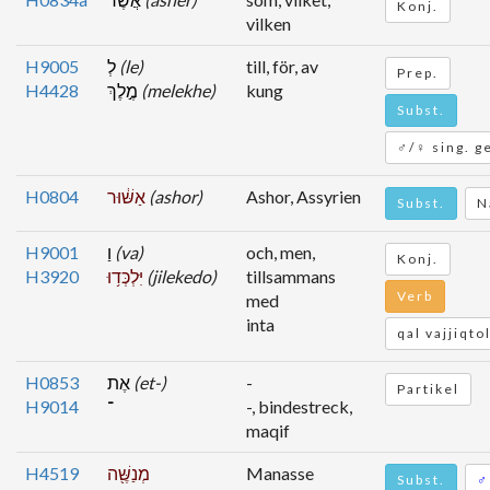
Konj.
vilken
H9005
לְ
(le)
till, för, av
Prep.
H4428
מֶ֣לֶךְ
(melekhe)
kung
Subst.
♂/♀ sing. g
H0804
אַשּׁ֔וּר
(ashor)
Ashor, Assyrien
Subst.
N
H9001
וַ
(va)
och, men,
Konj.
H3920
יִּלְכְּד֥וּ
(jilekedo)
tillsammans
Verb
med
inta
qal vajjiqto
H0853
אֶת
(et-)
-
Partikel
H9014
־
-, bindestreck,
maqif
H4519
מְנַשֶּׁ֖ה
Manasse
Subst.
♂