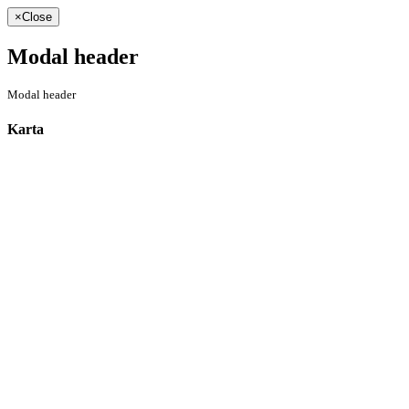
×
Close
Modal header
Modal header
Karta