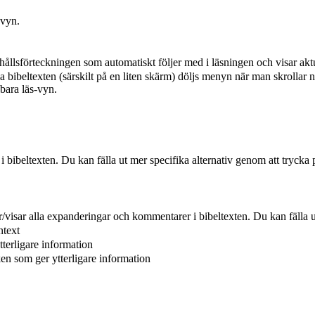
-vyn.
hållsförteckningen som automatiskt följer med i läsningen och visar aktu
a bibeltexten (särskilt på en liten skärm) döljs menyn när man skrollar n
 bara läs-vyn.
r i bibeltexten. Du kan fälla ut mer specifika alternativ genom att trycka 
er/visar alla expanderingar och kommentarer i bibeltexten. Du kan fälla u
ntext
tterligare information
ken som ger ytterligare information