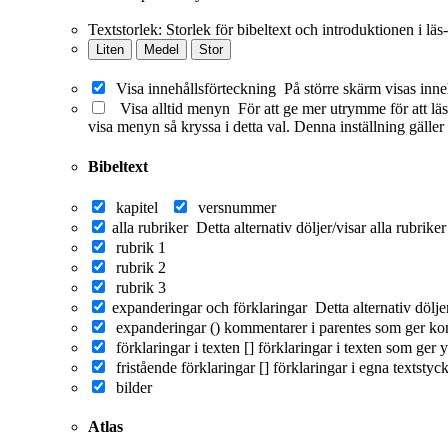
Textstorlek:
Storlek för bibeltext och introduktionen i läs
Liten
Medel
Stor
Visa innehållsförteckning
På större skärm visas inne
Visa alltid menyn
För att ge mer utrymme för att läs
visa menyn så kryssa i detta val. Denna inställning gäller
Bibeltext
kapitel
versnummer
alla rubriker
Detta alternativ döljer/visar alla rubrike
rubrik 1
rubrik 2
rubrik 3
expanderingar och förklaringar
Detta alternativ dölj
expanderingar ()
kommentarer i parentes som ger ko
förklaringar i texten []
förklaringar i texten som ger y
fristående förklaringar []
förklaringar i egna textstyc
bilder
Atlas