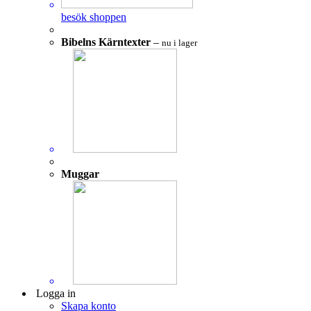
besök shoppen
Bibelns Kärntexter
–
nu i lager
Muggar
Logga in
Skapa konto