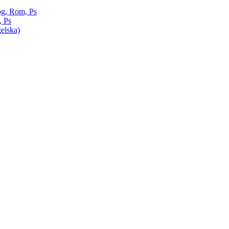
pg, Rom, Ps
, Ps
elska)