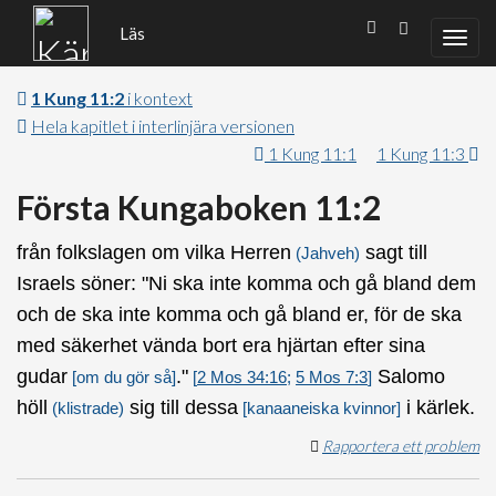
Läs
1 Kung 11:2
i kontext
Hela kapitlet i interlinjära versionen
1 Kung 11:1
1 Kung 11:3
Första Kungaboken 11:2
från folkslagen om vilka Herren
sagt till
(Jahveh)
Israels söner: "Ni ska inte komma och gå bland dem
och de ska inte komma och gå bland er, för de ska
med säkerhet vända bort era hjärtan efter sina
gudar
."
Salomo
[om du gör så]
[
2 Mos 34:16
;
5 Mos 7:3
]
höll
sig till dessa
i kärlek.
(klistrade)
[kanaaneiska kvinnor]
Rapportera ett problem