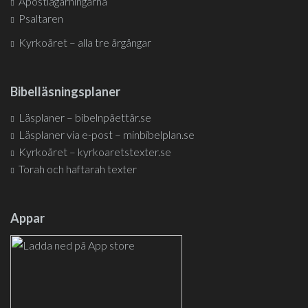
Apostlagärningarna
Psaltaren
Kyrkoåret – alla tre årgångar
Bibelläsningsplaner
Läsplaner – bibelnpåettår.se
Läsplaner via e-post – minbibelplan.se
Kyrkoåret – kyrkoaretstexter.se
Torah och haftarah texter
Appar