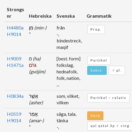
Strongs
nr
Hebreiska
Svenska
Grammatik
H4480a
מִן
(min-)
från
Prep.
H9014
־
-,
bindestreck,
maqif
H9009
הַ
(ha)
[best. form]
Partikel
H1471a
גּוֹיִ֗ם
folkslag,
Subst.
♂
pl.
(gvójim)
hednafolk,
folk, nation,
...
H0834a
אֲשֶׁ֣ר
som, vilket,
Partikel – relativ
(asher)
vilken
H0559
אָֽמַר
säga, tala,
Verb
H9014
(amar-)
tänka
qal qatal 3p
♂
sing.
־
-,