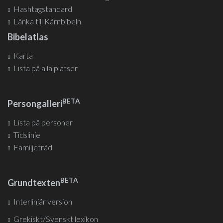
Hashtagstandard
Länka till Kärnbibeln
Bibelatlas
Karta
Lista på alla platser
BETA
Persongalleri
Lista på personer
Tidslinje
Familjeträd
BETA
Grundtexten
Interlinjär version
Grekiskt/Svenskt lexikon