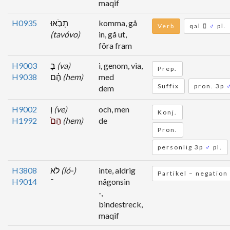
maqif
H0935
תָבֹ֣אוּ
komma, gå
Verb
qal
♂
pl.
(tavóvo)
in, gå ut,
föra fram
H9003
בָ
(va)
i, genom, via,
Prep.
H9038
הֶ֗ם
(hem)
med
Suffix
pron. 3p
dem
H9002
וְ
(ve)
och, men
Konj.
H1992
הֵם֙
(hem)
de
Pron.
personlig 3p
♂
pl.
H3808
לֹא
(ló-)
inte, aldrig
Partikel – negation
H9014
־
någonsin
-,
bindestreck,
maqif