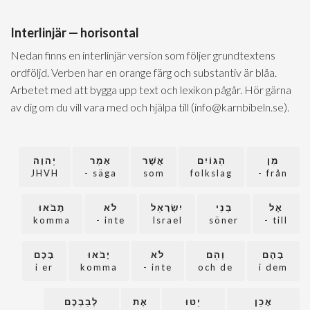
Interlinjär — horisontal
Nedan finns en interlinjär version som följer grundtextens
ordföljd. Verben har en orange färg och substantiv är blåa.
Arbetet med att bygga upp text och lexikon pågår. Hör gärna
av dig om du vill vara med och hjälpa till (info@karnbibeln.se).
מִן
הַגּוֹיִם
אֲשֶׁר
אָמַר
יְהוָה
JHVH
säga -
som
folkslag
från -
אֶל
בְּנֵי
יִשְׂרָאֵל
לֹא
תָבֹאוּ
komma
inte -
Israel
söner
till -
בָהֶם
וְהֵם
לֹא
יָבֹאוּ
בָכֶם
i er
komma
inte -
och de
i dem
אָכֵן
יַטּוּ
אֶת
לְבַבְכֶם