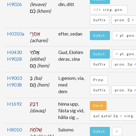
H9026
(levave)
din, ditt
♂/♀ sing. gen.
כֶ֔ם
(khem)
Suffix
pron.
♂
H0310a
אַחֲרֵ֖י
efter, sedan
Subst.
♂
pl. gen.
(acharei)
H0430
אֱלֹהֵי
Gud, Elohim
Subst.
♂
pl. gen.
H9028
(elóhei)
deras, sina
Suffix
pron. 3p
הֶ֑ם
(hem)
H9003
בָּ
(ba)
i, genom, via,
Prep.
H9038
הֶ֛ם
(hem)
med
Suffix
pron. 3p
dem
H1692
דָּבַ֥ק
hinna upp,
Verb
(davaq)
fästa sig vid,
qal qatal 3p
♂
sing.
hålla sig ...
H8010
שְׁלֹמֹ֖ה
Salomo
Subst.
♂