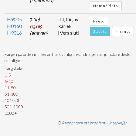
(shelómóh)
Namn/Plats
H9005
לְ
(le)
till, för, av
Prep.
H0160
אַהֲבָֽה
kärlek
Subst.
♀
sing.
H9016
(ahavah)
[Vers slut]
Färgen på orden markerar hur ovanlig användningen är, ju rödare desto
ovanligare.
Färgskala:
1-5
6-10
11-50
51-100
101-500
501-1000
1000+
Rapportera ett problem – interlinjär