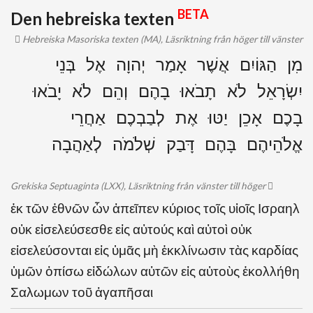
BETA
Den hebreiska texten
Hebreiska Masoriska texten (MA), Läsriktning från höger till vänster
מִן הַגּוֹיִם אֲשֶׁר אָמַר יְהוָה אֶל בְּנֵי
יִשְׂרָאֵל לֹא תָבֹאוּ בָהֶם וְהֵם לֹא יָבֹאוּ
בָכֶם אָכֵן יַטּוּ אֶת לְבַבְכֶם אַחֲרֵי
אֱלֹהֵיהֶם בָּהֶם דָּבַק שְׁלֹמֹה לְאַהֲבָה
Grekiska Septuaginta (LXX), Läsriktning från vänster till höger
ἐκ τῶν ἐθνῶν ὧν ἀπεῖπεν κύριος τοῖς υἱοῖς Ισραηλ
οὐκ εἰσελεύσεσθε εἰς αὐτούς καὶ αὐτοὶ οὐκ
εἰσελεύσονται εἰς ὑμᾶς μὴ ἐκκλίνωσιν τὰς καρδίας
ὑμῶν ὀπίσω εἰδώλων αὐτῶν εἰς αὐτοὺς ἐκολλήθη
Σαλωμων τοῦ ἀγαπῆσαι