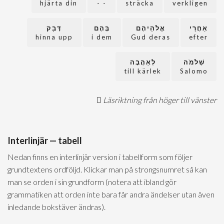
hjärta din
- -
sträcka
verkligen
אַחֲרֵי
אֱלֹהֵיהֶם
בָּהֶם
דָּבַק
hinna upp
i dem
Gud deras
efter
שְׁלֹמֹה
לְאַהֲבָה
till kärlek
Salomo
Läsriktning från höger till vänster
Interlinjär — tabell
Nedan finns en interlinjär version i tabellform som följer
grundtextens ordföljd. Klickar man på strongsnumret så kan
man se orden i sin grundform (notera att ibland gör
grammatiken att orden inte bara får andra ändelser utan även
inledande bokstäver ändras).