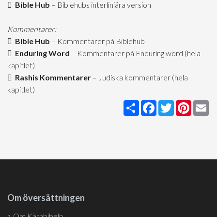
Bible Hub
– Biblehubs interlinjära version
Kommentarer:
Bible Hub
– Kommentarer på Biblehub
Enduring Word
– Kommentarer på Enduring word (hela
kapitlet)
Rashis Kommentarer
– Judiska kommentarer (hela
kapitlet)
Share
Facebook
Twitter
Pintere
Em
Om översättningen
Om Kärnbibeln