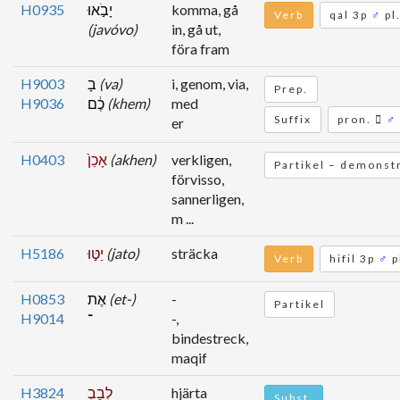
H0935
יָבֹ֣אוּ
komma, gå
Verb
qal 3p
♂
pl
(javóvo)
in, gå ut,
föra fram
H9003
בָ
(va)
i, genom, via,
Prep.
H9036
כֶ֔ם
(khem)
med
Suffix
pron.
♂
er
H0403
אָכֵן֙
(akhen)
verkligen,
Partikel – demonst
förvisso,
sannerligen,
m ...
H5186
יַטּ֣וּ
(jato)
sträcka
Verb
hifil 3p
♂
p
H0853
אֶת
(et-)
-
Partikel
H9014
־
-,
bindestreck,
maqif
H3824
לְבַבְ
hjärta
Subst.