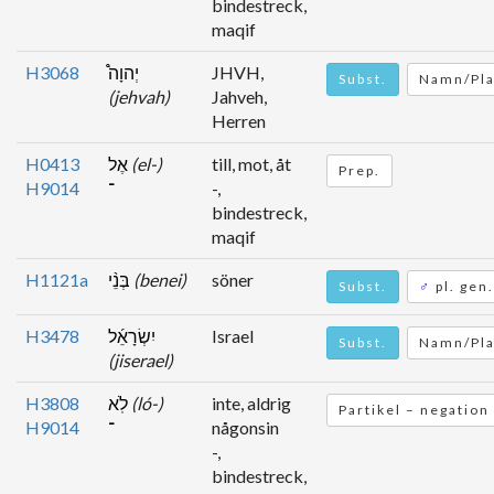
bindestreck,
maqif
H3068
יְהוָה֩
JHVH,
Subst.
Namn/Pla
(jehvah)
Jahveh,
Herren
H0413
אֶל
(el-)
till, mot, åt
Prep.
H9014
־
-,
bindestreck,
maqif
H1121a
בְּנֵ֨י
(benei)
söner
Subst.
♂
pl. gen.
H3478
יִשְׂרָאֵ֜ל
Israel
Subst.
Namn/Pla
(jiserael)
H3808
לֹֽא
(ló-)
inte, aldrig
Partikel – negation
H9014
־
någonsin
-,
bindestreck,